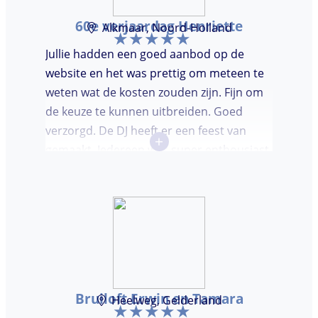
60e verjaardag Henriette
Alkmaar, Noord-Holland
Jullie hadden een goed aanbod op de
website en het was prettig om meteen te
weten wat de kosten zouden zijn. Fijn om
de keuze te kunnen uitbreiden. Goed
verzorgd. De DJ heeft er een feest van
+
gemaakt. Iedereen was super enthousiast,
er werd lekker gedanst en ik kreeg
meerdere complimenten van mijn gasten
over de DJ. Bij deze Marcel, top gedaan en
ik en mijn gasten genieten nog heerlijk na.
Bruiloft Erwin en Tamara
Heelweg, Gelderland