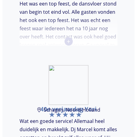
Het was een top feest, de dansvloer stond
van begin tot eind vol. Alle gasten vonden
het ook een top feest. Het was echt een
feest waar iedereen het na 10 jaar nog
over heeft. Het contact was ook heel goed
+
kregen snel antwoord terug. Ga vooral zo
door, kon voor ons niet beter!
40e verjaardag Yori
Schagen, Noord-Holland
Wat een goede service! Allemaal heel
duidelijk en makkelijk. Dj Marcel komt alles