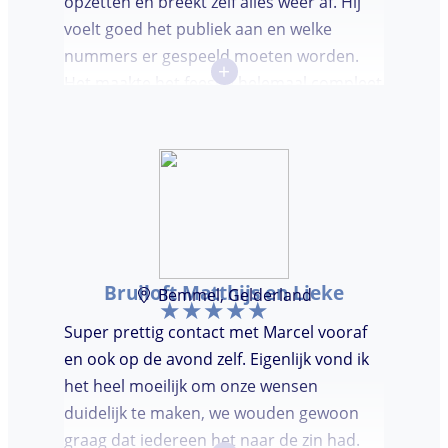
opzetten en breekt zelf alles weer af. Hij
voelt goed het publiek aan en welke
nummers er gespeeld moeten worden.
+
Het maakte het feestje helemaal compleet
en super gezellig!
Bruiloft Matthijs en Lieke
Bemmel, Gelderland
Super prettig contact met Marcel vooraf
en ook op de avond zelf. Eigenlijk vond ik
het heel moeilijk om onze wensen
duidelijk te maken, we wouden gewoon
graag dat iedereen het naar de zin had.