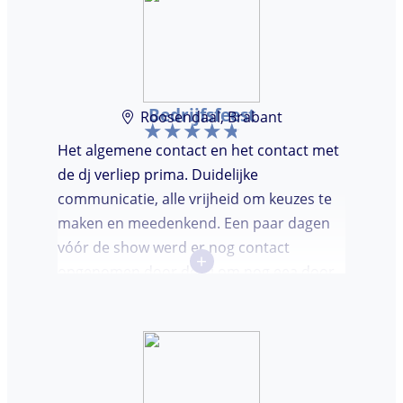
Bedrijfsfeest
Roosendaal, Brabant
Het algemene contact en het contact met
de dj verliep prima. Duidelijke
communicatie, alle vrijheid om keuzes te
maken en meedenkend. Een paar dagen
vóór de show werd er nog contact
+
opgenomen door de dj om nog eea door
te nemen. Dj was keurig op tijd en
vriendelijk. We waren (uiteindelijk) maar
met een klein clubje mensen en dat had
wel invloed op de bezetting van de
dansvloer. Ondanks dat, wist de dj toch