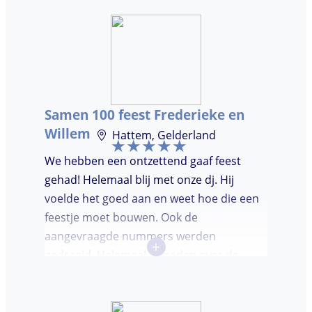
hadden wij deze avond. Je krijgt waar voor
je geld. De gasten vroegen zich af waar ik
jullie gevonden had. Wij hebben een
onvergetelijke avond gehad. Dankjulliewel.
Samen 100 feest Frederieke en
Willem
Hattem, Gelderland
We hebben een ontzettend gaaf feest
gehad! Helemaal blij met onze dj. Hij
voelde het goed aan en weet hoe die een
feestje moet bouwen. Ook de
aangevraagde nummers werden
+
gedraaid. Helemaal tevreden over de
avond en over de communicatie vooraf.