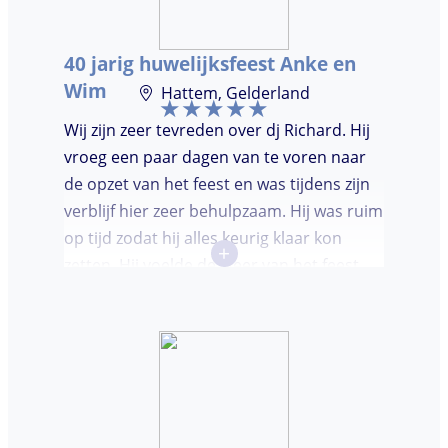
mensen op de dansvloer te krijgen en kon
hij prima inschatten wat er gedraaid
40 jarig huwelijksfeest Anke en
moest worden. Er was de mogelijkheid om
Wim
Hattem, Gelderland
verzoeknummers aan te vragen.
Wij zijn zeer tevreden over dj Richard. Hij
vroeg een paar dagen van te voren naar
de opzet van het feest en was tijdens zijn
verblijf hier zeer behulpzaam. Hij was ruim
op tijd zodat hij alles keurig klaar kon
+
zetten. Hij voelde de sfeer van het feest
goed aan. Wij vonden het prettig dat hij
niet teveel tussen de nummers
doorpraatte. Het was heel leuk dat er
goed is gedanst!