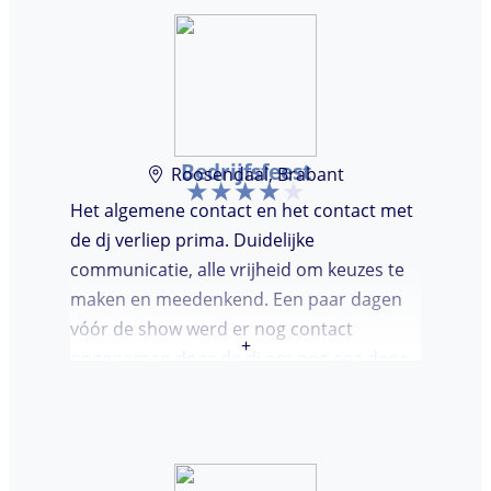
Bedrijfsfeest
Roosendaal, Brabant
Het algemene contact en het contact met
de dj verliep prima. Duidelijke
communicatie, alle vrijheid om keuzes te
maken en meedenkend. Een paar dagen
vóór de show werd er nog contact
+
opgenomen door de dj om nog eea door
te nemen. Dj was keurig op tijd en
vriendelijk. We waren (uiteindelijk) maar
met een klein clubje mensen en dat had
wel invloed op de bezetting van de