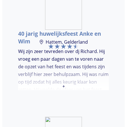
dansvloer. Ondanks dat, wist de dj toch
mensen op de dansvloer te krijgen en kon
hij prima inschatten wat er gedraaid
moest worden. Er was de mogelijkheid om
40 jarig huwelijksfeest Anke en
verzoeknummers aan te vragen.
Wim
Hattem, Gelderland
Wij zijn zeer tevreden over dj Richard. Hij
vroeg een paar dagen van te voren naar
de opzet van het feest en was tijdens zijn
verblijf hier zeer behulpzaam. Hij was ruim
op tijd zodat hij alles keurig klaar kon
+
zetten. Hij voelde de sfeer van het feest
goed aan. Wij vonden het prettig dat hij
niet teveel tussen de nummers
doorpraatte. Het was heel leuk dat er
goed is gedanst!