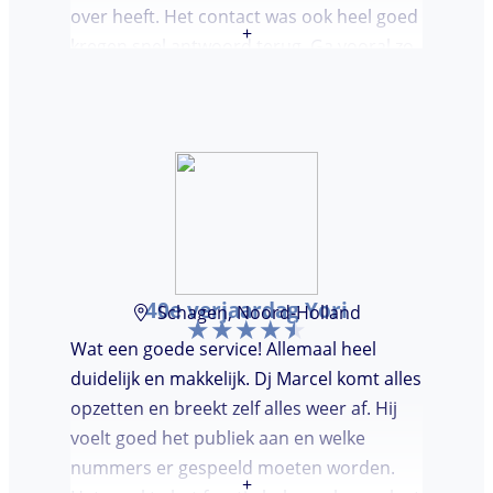
over heeft. Het contact was ook heel goed
+
kregen snel antwoord terug. Ga vooral zo
door, kon voor ons niet beter!
40e verjaardag Yori
Schagen, Noord-Holland
Wat een goede service! Allemaal heel
duidelijk en makkelijk. Dj Marcel komt alles
opzetten en breekt zelf alles weer af. Hij
voelt goed het publiek aan en welke
nummers er gespeeld moeten worden.
+