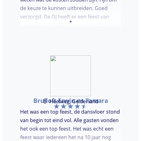
de keuze te kunnen uitbreiden. Goed
verzorgd. De DJ heeft er een feest van
+
gemaakt. Iedereen was super enthousiast,
er werd lekker gedanst en ik kreeg
meerdere complimenten van mijn gasten
over de DJ. Bij deze Marcel, top gedaan en
ik en mijn gasten genieten nog heerlijk na.
Bruiloft Erwin en Tamara
Heelweg, Gelderland
Het was een top feest, de dansvloer stond
van begin tot eind vol. Alle gasten vonden
het ook een top feest. Het was echt een
feest waar iedereen het na 10 jaar nog