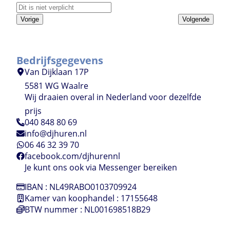
Vorige
Volgende
Bedrijfsgegevens
Van Dijklaan 17P
5581 WG Waalre
Wij draaien overal in Nederland voor dezelfde
prijs
040 848 80 69
info@djhuren.nl
06 46 32 39 70
facebook.com/djhurennl
Je kunt ons ook via Messenger bereiken
IBAN : NL49RABO0103709924
Kamer van koophandel : 17155648
BTW nummer : NL001698518B29