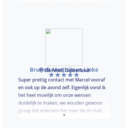
Het maakte het feestje helemaal compleet
en super gezellig!
Bruiloft Matthijs en Lieke
Bemmel, Gelderland
Super prettig contact met Marcel vooraf
en ook op de avond zelf. Eigenlijk vond ik
het heel moeilijk om onze wensen
duidelijk te maken, we wouden gewoon
graag dat iedereen het naar de zin had.
+
Dat is zeker gelukt, er is volop gedanst. Ik
vond het heel prettig dat Marcel vooraf de