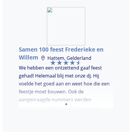
je geld. De gasten vroegen zich af waar ik
jullie gevonden had. Wij hebben een
onvergetelijke avond gehad. Dankjulliewel.
Samen 100 feest Frederieke en
Willem
Hattem, Gelderland
We hebben een ontzettend gaaf feest
gehad! Helemaal blij met onze dj. Hij
voelde het goed aan en weet hoe die een
feestje moet bouwen. Ook de
aangevraagde nummers werden
+
gedraaid. Helemaal tevreden over de
avond en over de communicatie vooraf.