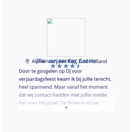
avond even kwam kennis maken. Super
avondje gehad en zou DJ huren zeker
aanbevelen.
70e verjaardag Corrie
Alphen aan den Rijn, Zuid-Holland
Door te googelen op DJ voor
verjaardagsfeest kwam ik bij jullie terecht,
heel spannend. Maar vanaf het moment
dat wij contact hadden met jullie voelde
het voor mij goed. De Drive-in-show
+
Intiem was voor ons feest de beste optie
ooit. Duidelijke communicatie, een TOP DJ
hadden wij deze avond. Je krijgt waar voor