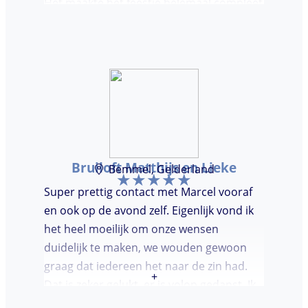
Het maakte het feestje helemaal compleet
en super gezellig!
Bruiloft Matthijs en Lieke
Bemmel, Gelderland
Super prettig contact met Marcel vooraf
en ook op de avond zelf. Eigenlijk vond ik
het heel moeilijk om onze wensen
duidelijk te maken, we wouden gewoon
graag dat iedereen het naar de zin had.
+
Dat is zeker gelukt, er is volop gedanst. Ik
vond het heel prettig dat Marcel vooraf de