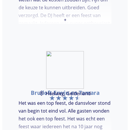
de keuze te kunnen uitbreiden. Goed
verzorgd. De DJ heeft er een feest van
+
gemaakt. Iedereen was super enthousiast,
er werd lekker gedanst en ik kreeg
meerdere complimenten van mijn gasten
over de DJ. Bij deze Marcel, top gedaan en
ik en mijn gasten genieten nog heerlijk na.
Bruiloft Erwin en Tamara
Heelweg, Gelderland
Het was een top feest, de dansvloer stond
van begin tot eind vol. Alle gasten vonden
het ook een top feest. Het was echt een
feest waar iedereen het na 10 jaar nog