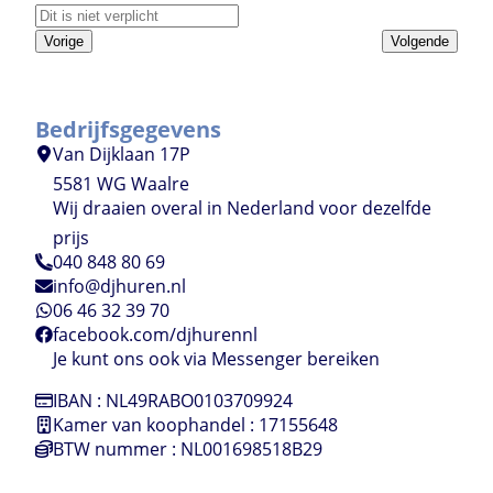
Vorige
Volgende
Bedrijfsgegevens
Van Dijklaan 17P
5581 WG Waalre
Wij draaien overal in Nederland voor dezelfde
prijs
040 848 80 69
info@djhuren.nl
06 46 32 39 70
facebook.com/djhurennl
Je kunt ons ook via Messenger bereiken
IBAN : NL49RABO0103709924
Kamer van koophandel : 17155648
BTW nummer : NL001698518B29