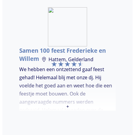
je geld. De gasten vroegen zich af waar ik
jullie gevonden had. Wij hebben een
onvergetelijke avond gehad. Dankjulliewel.
Samen 100 feest Frederieke en
Willem
Hattem, Gelderland
We hebben een ontzettend gaaf feest
gehad! Helemaal blij met onze dj. Hij
voelde het goed aan en weet hoe die een
feestje moet bouwen. Ook de
aangevraagde nummers werden
+
gedraaid. Helemaal tevreden over de
avond en over de communicatie vooraf.