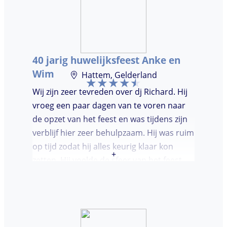
dansvloer. Ondanks dat, wist de dj toch
mensen op de dansvloer te krijgen en kon
hij prima inschatten wat er gedraaid
moest worden. Er was de mogelijkheid om
40 jarig huwelijksfeest Anke en
verzoeknummers aan te vragen.
Wim
Hattem, Gelderland
Wij zijn zeer tevreden over dj Richard. Hij
vroeg een paar dagen van te voren naar
de opzet van het feest en was tijdens zijn
verblijf hier zeer behulpzaam. Hij was ruim
op tijd zodat hij alles keurig klaar kon
+
zetten. Hij voelde de sfeer van het feest
goed aan. Wij vonden het prettig dat hij
niet teveel tussen de nummers
doorpraatte. Het was heel leuk dat er
goed is gedanst!