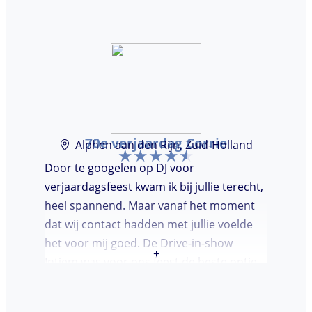
avond even kwam kennis maken. Super
avondje gehad en zou DJ huren zeker
aanbevelen.
70e verjaardag Corrie
Alphen aan den Rijn, Zuid-Holland
Door te googelen op DJ voor
verjaardagsfeest kwam ik bij jullie terecht,
heel spannend. Maar vanaf het moment
dat wij contact hadden met jullie voelde
het voor mij goed. De Drive-in-show
+
Intiem was voor ons feest de beste optie
ooit. Duidelijke communicatie, een TOP DJ
hadden wij deze avond. Je krijgt waar voor