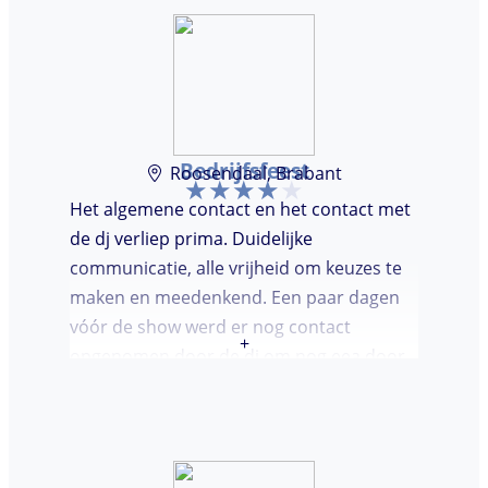
Bedrijfsfeest
Roosendaal, Brabant
Het algemene contact en het contact met
de dj verliep prima. Duidelijke
communicatie, alle vrijheid om keuzes te
maken en meedenkend. Een paar dagen
vóór de show werd er nog contact
+
opgenomen door de dj om nog eea door
te nemen. Dj was keurig op tijd en
vriendelijk. We waren (uiteindelijk) maar
met een klein clubje mensen en dat had
wel invloed op de bezetting van de