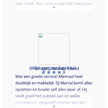
over heeft. Het contact was ook heel goed
+
kregen snel antwoord terug. Ga vooral zo
door, kon voor ons niet beter!
40e verjaardag Yori
Schagen, Noord-Holland
Wat een goede service! Allemaal heel
duidelijk en makkelijk. Dj Marcel komt alles
opzetten en breekt zelf alles weer af. Hij
voelt goed het publiek aan en welke
nummers er gespeeld moeten worden.
+