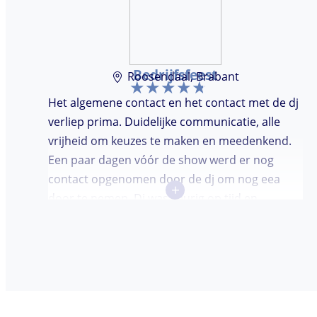
Bedrijfsfeest
Roosendaal, Brabant
Het algemene contact en het contact met de dj
verliep prima. Duidelijke communicatie, alle
vrijheid om keuzes te maken en meedenkend.
Een paar dagen vóór de show werd er nog
contact opgenomen door de dj om nog eea
+
door te nemen. Dj was keurig op tijd en
vriendelijk. We waren (uiteindelijk) maar met
een klein clubje mensen en dat had wel invloed
op de bezetting van de dansvloer. Ondanks dat,
wist de dj toch mensen op de dansvloer te
krijgen en kon hij prima inschatten wat er
gedraaid moest worden. Er was de