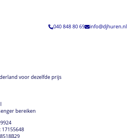
040 848 80 69
info@djhuren.nl
derland voor dezelfde prijs
l
senger bereiken
09924
: 17155648
98518B29