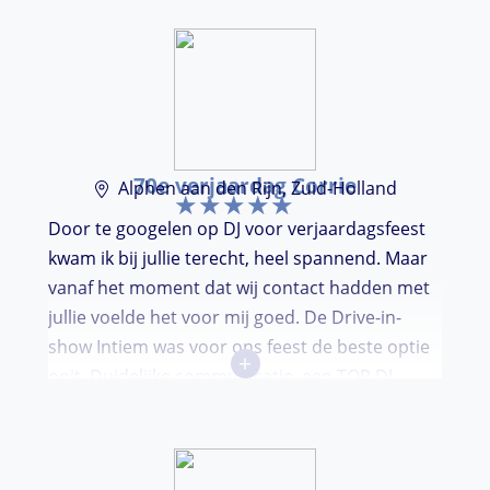
70e verjaardag Corrie
Alphen aan den Rijn, Zuid-Holland
Door te googelen op DJ voor verjaardagsfeest
kwam ik bij jullie terecht, heel spannend. Maar
vanaf het moment dat wij contact hadden met
jullie voelde het voor mij goed. De Drive-in-
show Intiem was voor ons feest de beste optie
+
ooit. Duidelijke communicatie, een TOP DJ
hadden wij deze avond. Je krijgt waar voor je
geld. De gasten vroegen zich af waar ik jullie
gevonden had. Wij hebben een onvergetelijke