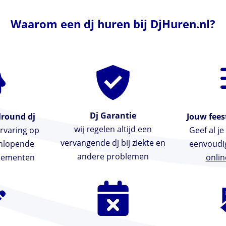
Waarom een dj huren bij DjHuren.nl?
Dj Garantie
lround dj
Jouw feest
wij regelen altijd een
rvaring op
Geef al j
vervangende dj bij ziekte en
enlopende
eenvoudi
andere problemen
enementen
onlin