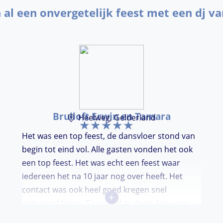
n al een onvergetelijk feest met een dj va
Bruiloft Erwin en Tamara
Heelweg, Gelderland
Het was een top feest, de dansvloer stond van
begin tot eind vol. Alle gasten vonden het ook
een top feest. Het was echt een feest waar
iedereen het na 10 jaar nog over heeft. Het
contact was ook heel goed kregen snel
+
antwoord terug. Ga vooral zo door, kon voor
ons niet beter!