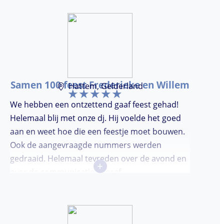
Samen 100 feest Frederieke en Willem
Hattem, Gelderland
We hebben een ontzettend gaaf feest gehad!
Helemaal blij met onze dj. Hij voelde het goed
aan en weet hoe die een feestje moet bouwen.
Ook de aangevraagde nummers werden
gedraaid. Helemaal tevreden over de avond en
+
over de communicatie vooraf.