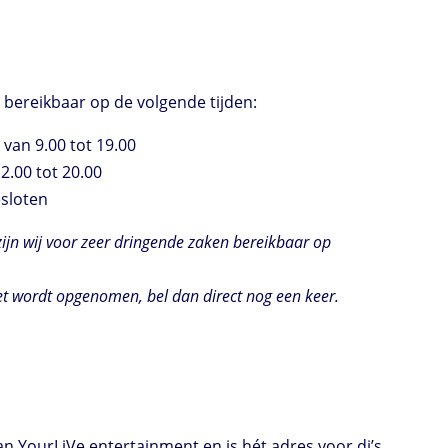
 bereikbaar op de volgende tijden:
van 9.00 tot 19.00
2.00 tot 20.00
esloten
zijn wij voor zeer dringende zaken bereikbaar op
et wordt opgenomen, bel dan direct nog een keer.
van
YourLiVe entertainment
en is hét adres voor dj’s,