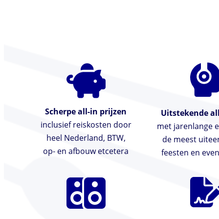
mogelijkheid om verzoeknummers aan te
vragen.
Scherpe all-in prijzen
Uitstekende al
inclusief reiskosten door
met jarenlange e
heel Nederland, BTW,
de meest uite
op- en afbouw etcetera
feesten en ev