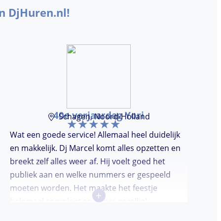
n DjHuren.nl!
40e verjaardag Yori
Schagen, Noord-Holland
Wat een goede service! Allemaal heel duidelijk
en makkelijk. Dj Marcel komt alles opzetten en
breekt zelf alles weer af. Hij voelt goed het
publiek aan en welke nummers er gespeeld
moeten worden. Het maakte het feestje
+
helemaal compleet en super gezellig!