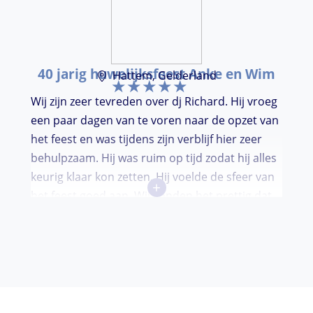
avond gehad. Dankjulliewel.
40 jarig huwelijksfeest Anke en Wim
Hattem, Gelderland
Wij zijn zeer tevreden over dj Richard. Hij vroeg
een paar dagen van te voren naar de opzet van
het feest en was tijdens zijn verblijf hier zeer
behulpzaam. Hij was ruim op tijd zodat hij alles
keurig klaar kon zetten. Hij voelde de sfeer van
+
het feest goed aan. Wij vonden het prettig dat
hij niet teveel tussen de nummers doorpraatte.
Het was heel leuk dat er goed is gedanst!