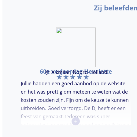
Zij beleefde
60e verjaardag Henriette
Alkmaar, Noord-Holland
Jullie hadden een goed aanbod op de website
en het was prettig om meteen te weten wat de
kosten zouden zijn. Fijn om de keuze te kunnen
uitbreiden. Goed verzorgd. De DJ heeft er een
feest van gemaakt. Iedereen was super
+
enthousiast, er werd lekker gedanst en ik kreeg
meerdere complimenten van mijn gasten over