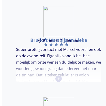
de DJ. Bij deze Marcel, top gedaan en ik en mijn
gasten genieten nog heerlijk na.
Bruiloft Matthijs en Lieke
Bemmel, Gelderland
Super prettig contact met Marcel vooraf en ook
op de avond zelf. Eigenlijk vond ik het heel
moeilijk om onze wensen duidelijk te maken, we
wouden gewoon graag dat iedereen het naar
de zin had. Dat is zeker gelukt, er is volop
+
gedanst. Ik vond het heel prettig dat Marcel
vooraf de avond even kwam kennis maken.
Super avondje gehad en zou DJ huren zeker
aanbevelen.