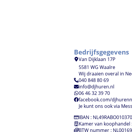
Bedrijfsgegevens
Van Dijklaan 17P
5581 WG Waalre
Wij draaien overal in Ne
040 848 80 69
info@djhuren.nl
06 46 32 39 70
facebook.com/djhurenn
Je kunt ons ook via Mes
IBAN : NL49RABO01037
Kamer van koophandel 
BTW nummer : NL0016