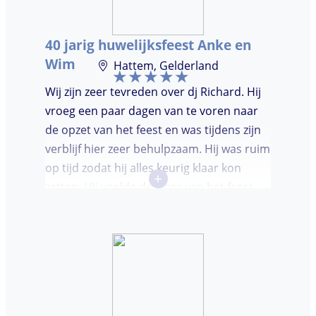
mensen op de dansvloer te krijgen en kon
hij prima inschatten wat er gedraaid
40 jarig huwelijksfeest Anke en
moest worden. Er was de mogelijkheid om
Wim
Hattem, Gelderland
verzoeknummers aan te vragen.
Wij zijn zeer tevreden over dj Richard. Hij
vroeg een paar dagen van te voren naar
de opzet van het feest en was tijdens zijn
verblijf hier zeer behulpzaam. Hij was ruim
op tijd zodat hij alles keurig klaar kon
+
zetten. Hij voelde de sfeer van het feest
goed aan. Wij vonden het prettig dat hij
niet teveel tussen de nummers
doorpraatte. Het was heel leuk dat er
goed is gedanst!