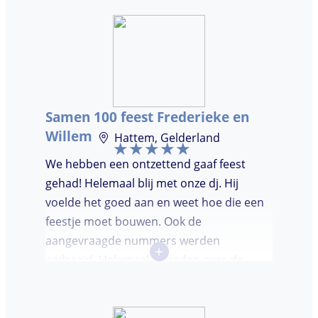
hadden wij deze avond. Je krijgt waar voor
je geld. De gasten vroegen zich af waar ik
jullie gevonden had. Wij hebben een
onvergetelijke avond gehad. Dankjulliewel.
Samen 100 feest Frederieke en
Willem
Hattem, Gelderland
We hebben een ontzettend gaaf feest
gehad! Helemaal blij met onze dj. Hij
voelde het goed aan en weet hoe die een
feestje moet bouwen. Ook de
aangevraagde nummers werden
+
gedraaid. Helemaal tevreden over de
avond en over de communicatie vooraf.