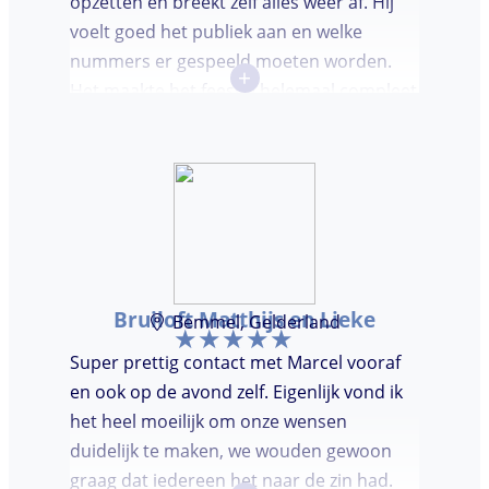
opzetten en breekt zelf alles weer af. Hij
voelt goed het publiek aan en welke
nummers er gespeeld moeten worden.
+
Het maakte het feestje helemaal compleet
en super gezellig!
Bruiloft Matthijs en Lieke
Bemmel, Gelderland
Super prettig contact met Marcel vooraf
en ook op de avond zelf. Eigenlijk vond ik
het heel moeilijk om onze wensen
duidelijk te maken, we wouden gewoon
graag dat iedereen het naar de zin had.