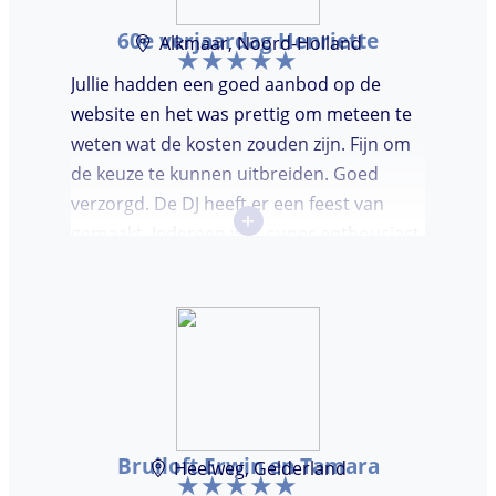
60e verjaardag Henriette
Alkmaar, Noord-Holland
Jullie hadden een goed aanbod op de
website en het was prettig om meteen te
weten wat de kosten zouden zijn. Fijn om
de keuze te kunnen uitbreiden. Goed
verzorgd. De DJ heeft er een feest van
+
gemaakt. Iedereen was super enthousiast,
er werd lekker gedanst en ik kreeg
meerdere complimenten van mijn gasten
over de DJ. Bij deze Marcel, top gedaan en
ik en mijn gasten genieten nog heerlijk na.
Bruiloft Erwin en Tamara
Heelweg, Gelderland