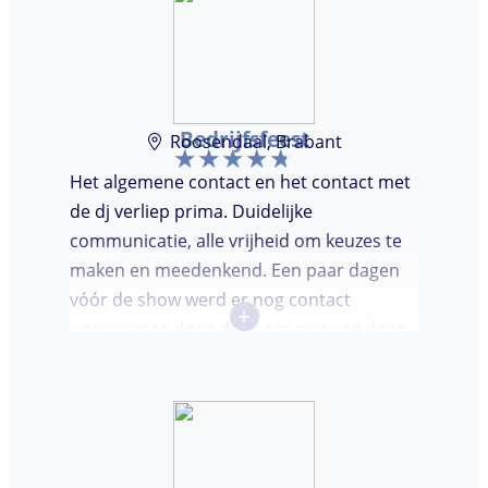
Bedrijfsfeest
Roosendaal, Brabant
Het algemene contact en het contact met
de dj verliep prima. Duidelijke
communicatie, alle vrijheid om keuzes te
maken en meedenkend. Een paar dagen
vóór de show werd er nog contact
+
opgenomen door de dj om nog eea door
te nemen. Dj was keurig op tijd en
vriendelijk. We waren (uiteindelijk) maar
met een klein clubje mensen en dat had
wel invloed op de bezetting van de
dansvloer. Ondanks dat, wist de dj toch