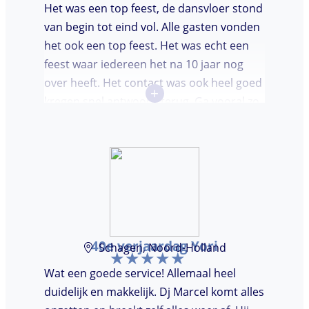
Het was een top feest, de dansvloer stond
van begin tot eind vol. Alle gasten vonden
het ook een top feest. Het was echt een
feest waar iedereen het na 10 jaar nog
over heeft. Het contact was ook heel goed
+
kregen snel antwoord terug. Ga vooral zo
door, kon voor ons niet beter!
40e verjaardag Yori
Schagen, Noord-Holland
Wat een goede service! Allemaal heel
duidelijk en makkelijk. Dj Marcel komt alles