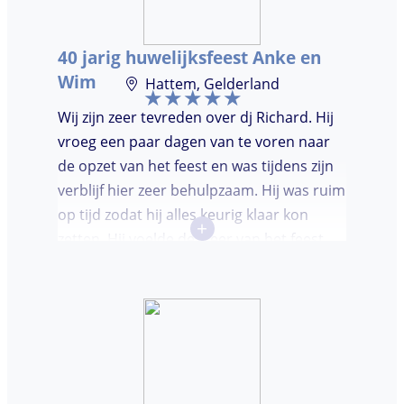
mensen op de dansvloer te krijgen en kon
hij prima inschatten wat er gedraaid
40 jarig huwelijksfeest Anke en
moest worden. Er was de mogelijkheid om
Wim
Hattem, Gelderland
verzoeknummers aan te vragen.
Wij zijn zeer tevreden over dj Richard. Hij
vroeg een paar dagen van te voren naar
de opzet van het feest en was tijdens zijn
verblijf hier zeer behulpzaam. Hij was ruim
op tijd zodat hij alles keurig klaar kon
+
zetten. Hij voelde de sfeer van het feest
goed aan. Wij vonden het prettig dat hij
niet teveel tussen de nummers
doorpraatte. Het was heel leuk dat er
goed is gedanst!