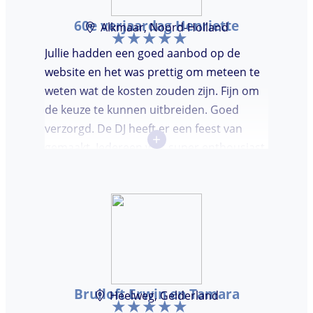
60e verjaardag Henriette
Alkmaar, Noord-Holland
Jullie hadden een goed aanbod op de
website en het was prettig om meteen te
weten wat de kosten zouden zijn. Fijn om
de keuze te kunnen uitbreiden. Goed
verzorgd. De DJ heeft er een feest van
+
gemaakt. Iedereen was super enthousiast,
er werd lekker gedanst en ik kreeg
meerdere complimenten van mijn gasten
over de DJ. Bij deze Marcel, top gedaan en
ik en mijn gasten genieten nog heerlijk na.
Bruiloft Erwin en Tamara
Heelweg, Gelderland