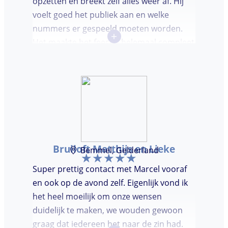
opzetten en breekt zelf alles weer af. Hij
voelt goed het publiek aan en welke
nummers er gespeeld moeten worden.
+
Het maakte het feestje helemaal compleet
en super gezellig!
Bruiloft Matthijs en Lieke
Bemmel, Gelderland
Super prettig contact met Marcel vooraf
en ook op de avond zelf. Eigenlijk vond ik
het heel moeilijk om onze wensen
duidelijk te maken, we wouden gewoon
graag dat iedereen het naar de zin had.