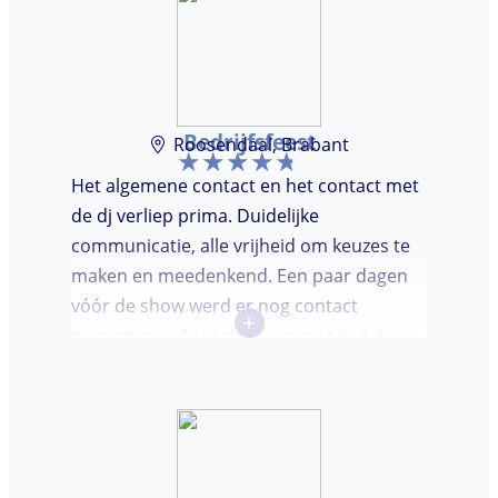
Bedrijfsfeest
Roosendaal, Brabant
Het algemene contact en het contact met
de dj verliep prima. Duidelijke
communicatie, alle vrijheid om keuzes te
maken en meedenkend. Een paar dagen
vóór de show werd er nog contact
+
opgenomen door de dj om nog eea door
te nemen. Dj was keurig op tijd en
vriendelijk. We waren (uiteindelijk) maar
met een klein clubje mensen en dat had
wel invloed op de bezetting van de
dansvloer. Ondanks dat, wist de dj toch