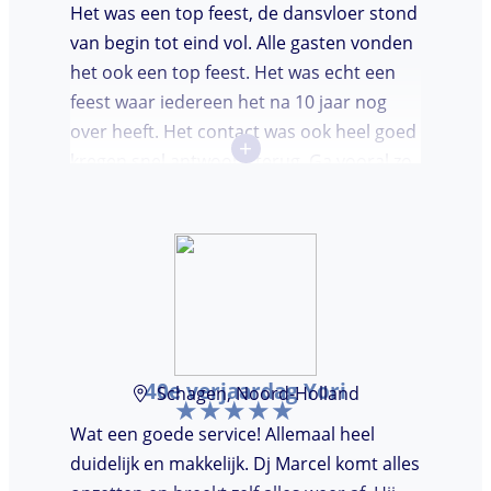
Het was een top feest, de dansvloer stond
van begin tot eind vol. Alle gasten vonden
het ook een top feest. Het was echt een
feest waar iedereen het na 10 jaar nog
over heeft. Het contact was ook heel goed
+
kregen snel antwoord terug. Ga vooral zo
door, kon voor ons niet beter!
40e verjaardag Yori
Schagen, Noord-Holland
Wat een goede service! Allemaal heel
duidelijk en makkelijk. Dj Marcel komt alles