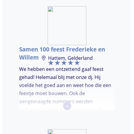
hadden wij deze avond. Je krijgt waar voor
je geld. De gasten vroegen zich af waar ik
jullie gevonden had. Wij hebben een
onvergetelijke avond gehad. Dankjulliewel.
Samen 100 feest Frederieke en
Willem
Hattem, Gelderland
We hebben een ontzettend gaaf feest
gehad! Helemaal blij met onze dj. Hij
voelde het goed aan en weet hoe die een
feestje moet bouwen. Ook de
aangevraagde nummers werden
+
gedraaid. Helemaal tevreden over de
avond en over de communicatie vooraf.