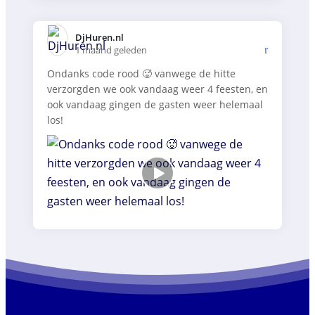
DjHuren.nl️
1 maand geleden
Ondanks code rood 🥵 vanwege de hitte
verzorgden we ook vandaag weer 4 feesten, en
ook vandaag gingen de gasten weer helemaal
los!