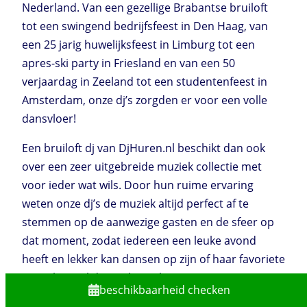
Nederland. Van een gezellige Brabantse bruiloft
tot een swingend bedrijfsfeest in Den Haag, van
een 25 jarig huwelijksfeest in Limburg tot een
apres-ski party in Friesland en van een 50
verjaardag in Zeeland tot een studentenfeest in
Amsterdam, onze dj’s zorgden er voor een volle
dansvloer!
Een bruiloft dj van DjHuren.nl beschikt dan ook
over een zeer uitgebreide muziek collectie met
voor ieder wat wils. Door hun ruime ervaring
weten onze dj’s de muziek altijd perfect af te
stemmen op de aanwezige gasten en de sfeer op
dat moment, zodat iedereen een leuke avond
heeft en lekker kan dansen op zijn of haar favoriete
muziek. Je zal dan ook nog lang van je gasten
beschikbaarheid checken
horen wat een geweldig feest het was!