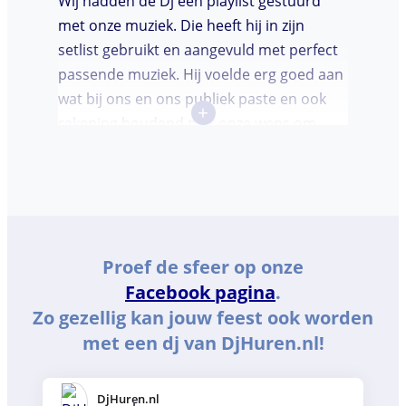
Wij hadden de Dj een playlist gestuurd
met onze muziek. Die heeft hij in zijn
setlist gebruikt en aangevuld met perfect
passende muziek. Hij voelde erg goed aan
wat bij ons en ons publiek paste en ook
+
rekening houdend met onze wens om
bepaalde muziek niet te draaien ondanks
dat sommige gasten het verzochten.
Proef de sfeer op onze
Facebook pagina
.
Zo gezellig kan jouw feest ook worden
met een dj van DjHuren.nl!
DjHuren.nl️