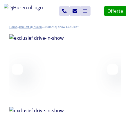
Ga
Offerte
naar
de
Home
Bruiloft dj huren
Bruiloft dj show Exclusief
>>
>>
inhoud