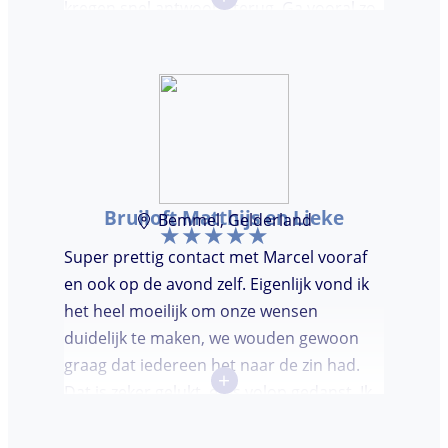
kregen snel antwoord terug. Ga vooral zo
door, kon voor ons niet beter!
Bruiloft Matthijs en Lieke
Bemmel, Gelderland
Super prettig contact met Marcel vooraf
en ook op de avond zelf. Eigenlijk vond ik
het heel moeilijk om onze wensen
duidelijk te maken, we wouden gewoon
graag dat iedereen het naar de zin had.
+
Dat is zeker gelukt, er is volop gedanst. Ik
vond het heel prettig dat Marcel vooraf de
avond even kwam kennis maken. Super