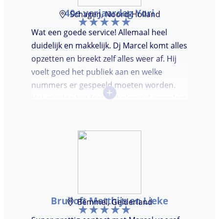
40e verjaardag Yori
Schagen, Noord-Holland
Wat een goede service! Allemaal heel
duidelijk en makkelijk. Dj Marcel komt alles
opzetten en breekt zelf alles weer af. Hij
voelt goed het publiek aan en welke
nummers er gespeeld moeten worden.
+
Het maakte het feestje helemaal compleet
en super gezellig!
Bruiloft Matthijs en Lieke
Bemmel, Gelderland