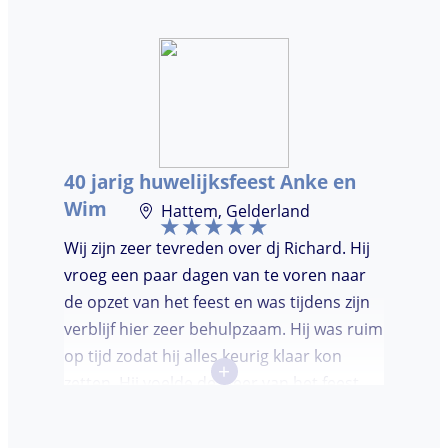
vriendelijk. We waren (uiteindelijk) maar
met een klein clubje mensen en dat had
wel invloed op de bezetting van de
dansvloer. Ondanks dat, wist de dj toch
mensen op de dansvloer te krijgen en kon
hij prima inschatten wat er gedraaid
40 jarig huwelijksfeest Anke en
moest worden. Er was de mogelijkheid om
Wim
Hattem, Gelderland
verzoeknummers aan te vragen.
Wij zijn zeer tevreden over dj Richard. Hij
vroeg een paar dagen van te voren naar
de opzet van het feest en was tijdens zijn
verblijf hier zeer behulpzaam. Hij was ruim
op tijd zodat hij alles keurig klaar kon
+
zetten. Hij voelde de sfeer van het feest
goed aan. Wij vonden het prettig dat hij
niet teveel tussen de nummers