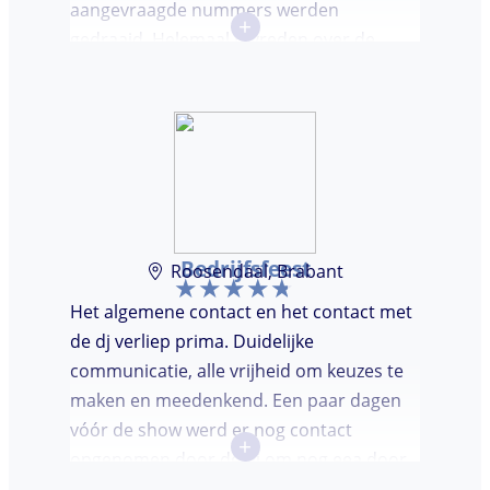
aangevraagde nummers werden
+
gedraaid. Helemaal tevreden over de
avond en over de communicatie vooraf.
Bedrijfsfeest
Roosendaal, Brabant
Het algemene contact en het contact met
de dj verliep prima. Duidelijke
communicatie, alle vrijheid om keuzes te
maken en meedenkend. Een paar dagen
vóór de show werd er nog contact
+
opgenomen door de dj om nog eea door
te nemen. Dj was keurig op tijd en