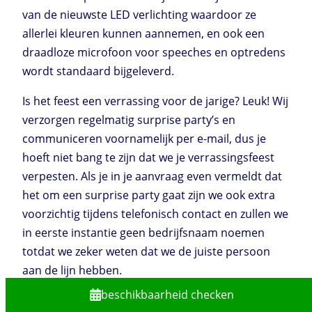
van de nieuwste LED verlichting waardoor ze
allerlei kleuren kunnen aannemen, en ook een
draadloze microfoon voor speeches en optredens
wordt standaard bijgeleverd.
Is het feest een verrassing voor de jarige? Leuk! Wij
verzorgen regelmatig surprise party’s en
communiceren voornamelijk per e-mail, dus je
hoeft niet bang te zijn dat we je verrassingsfeest
verpesten. Als je in je aanvraag even vermeldt dat
het om een surprise party gaat zijn we ook extra
voorzichtig tijdens telefonisch contact en zullen we
in eerste instantie geen bedrijfsnaam noemen
totdat we zeker weten dat we de juiste persoon
aan de lijn hebben.
beschikbaarheid checken
Bij DjHuren.nl vind je dus altijd een show die