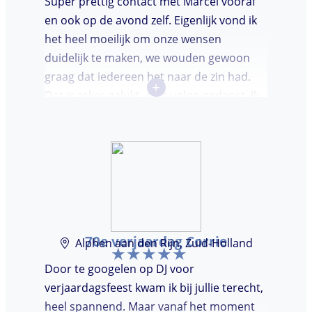
Super prettig contact met Marcel vooraf
en ook op de avond zelf. Eigenlijk vond ik
het heel moeilijk om onze wensen
duidelijk te maken, we wouden gewoon
graag dat iedereen het naar de zin had.
+
Dat is zeker gelukt, er is volop gedanst. Ik
vond het heel prettig dat Marcel vooraf de
avond even kwam kennis maken. Super
avondje gehad en zou DJ huren zeker
aanbevelen.
70e verjaardag Corrie
Alphen aan den Rijn, Zuid-Holland
Door te googelen op DJ voor
verjaardagsfeest kwam ik bij jullie terecht,
heel spannend. Maar vanaf het moment