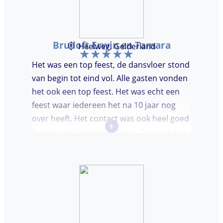
Bruiloft Erwin en Tamara
Heelweg, Gelderland
Het was een top feest, de dansvloer stond
van begin tot eind vol. Alle gasten vonden
het ook een top feest. Het was echt een
feest waar iedereen het na 10 jaar nog
over heeft. Het contact was ook heel goed
+
kregen snel antwoord terug. Ga vooral zo
door, kon voor ons niet beter!