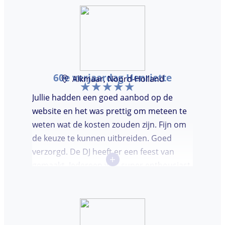
60e verjaardag Henriette
Alkmaar, Noord-Holland
Jullie hadden een goed aanbod op de
website en het was prettig om meteen te
weten wat de kosten zouden zijn. Fijn om
de keuze te kunnen uitbreiden. Goed
verzorgd. De DJ heeft er een feest van
+
gemaakt. Iedereen was super enthousiast,
er werd lekker gedanst en ik kreeg
meerdere complimenten van mijn gasten
over de DJ. Bij deze Marcel, top gedaan en
ik en mijn gasten genieten nog heerlijk na.