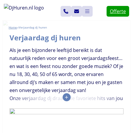
Ga
Offerte
naar
de
Home
Verjaardag dj huren
>>
inhoud
Verjaardag dj huren
Als je een bijzondere leeftijd bereikt is dat
natuurlijk reden voor een groot verjaardagsfeest…
en wat is een feest nou zonder goede muziek? Of je
nu 18, 30, 40, 50 of 65 wordt, onze ervaren
allround dj’s maken er samen met jou en je gasten
een onvergetelijke verjaardag van!
+
Onze verjaardag dj draait alle favoriete hits van jou
en je vrienden, of die nu pas net zijn
binnengekomen in de top 40 of 30 jaar geleden op
nummer 1 stonden. Het maakt ons niets uit,
zolang de dansvloer maar is gevuld met gezellige