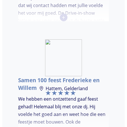
dat wij contact hadden met jullie voelde
het voor mij goed. De Drive-in-show
+
Intiem was voor ons feest de beste optie
ooit. Duidelijke communicatie, een TOP DJ
hadden wij deze avond. Je krijgt waar voor
je geld. De gasten vroegen zich af waar ik
jullie gevonden had. Wij hebben een
onvergetelijke avond gehad. Dankjulliewel.
Samen 100 feest Frederieke en
Willem
Hattem, Gelderland
We hebben een ontzettend gaaf feest
gehad! Helemaal blij met onze dj. Hij
voelde het goed aan en weet hoe die een
feestje moet bouwen. Ook de