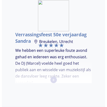
doorpraatte. Het was heel leuk dat er
goed is gedanst!
Verrassingsfeest 50e verjaardag
Sandra
Breukelen, Utrecht
We hebben een superleuke foute avond
gehad en iedereen was erg enthousiast.
De DJ (Marcel) voelde heel goed het
publiek aan en wisselde van muziekstijl als
de dansvloer leeg raakte. Zeker een
+
aanrader!