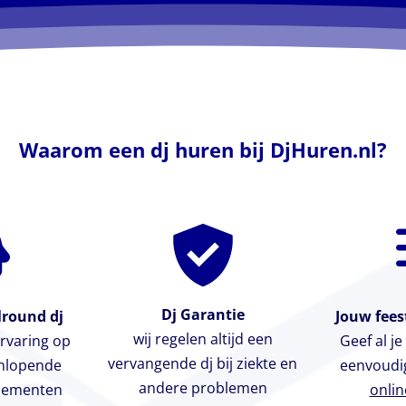
Waarom een dj huren bij DjHuren.nl?
Dj Garantie
lround dj
Jouw feest
wij regelen altijd een
rvaring op
Geef al j
vervangende dj bij ziekte en
enlopende
eenvoudi
andere problemen
enementen
onlin