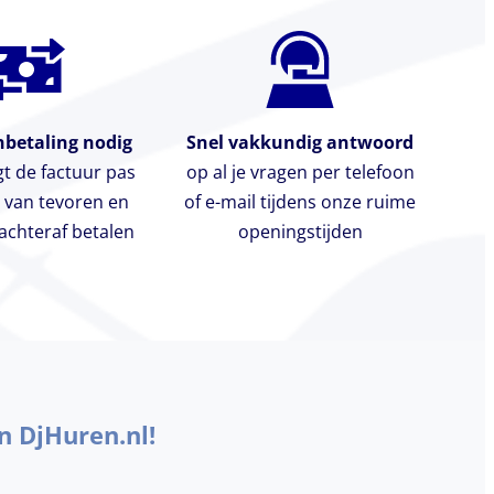
betaling nodig
Snel vakkundig antwoord
gt de factuur pas
op al je vragen per telefoon
 van tevoren en
of e-mail tijdens onze ruime
chteraf betalen
openingstijden
n DjHuren.nl!