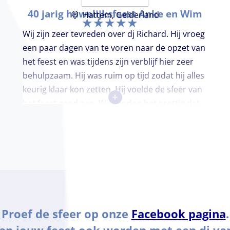
40 jarig huwelijksfeest Anke en Wim
Hattem, Gelderland
Wij zijn zeer tevreden over dj Richard. Hij vroeg
een paar dagen van te voren naar de opzet van
het feest en was tijdens zijn verblijf hier zeer
behulpzaam. Hij was ruim op tijd zodat hij alles
keurig klaar kon zetten. Hij voelde de sfeer van
+
het feest goed aan. Wij vonden het prettig dat
hij niet teveel tussen de nummers doorpraatte.
Het was heel leuk dat er goed is gedanst!
Proef de sfeer op onze
Facebook pagina
.