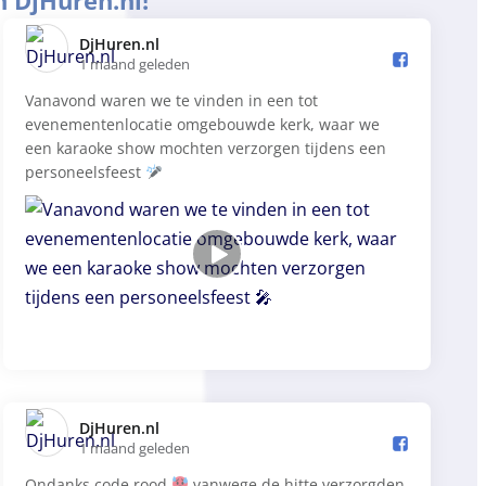
n DjHuren.nl!
DjHuren.nl️
1 maand geleden
Vanavond waren we te vinden in een tot
evenementenlocatie omgebouwde kerk, waar we
een karaoke show mochten verzorgen tijdens een
personeelsfeest
DjHuren.nl️
1 maand geleden
Ondanks code rood
vanwege de hitte verzorgden