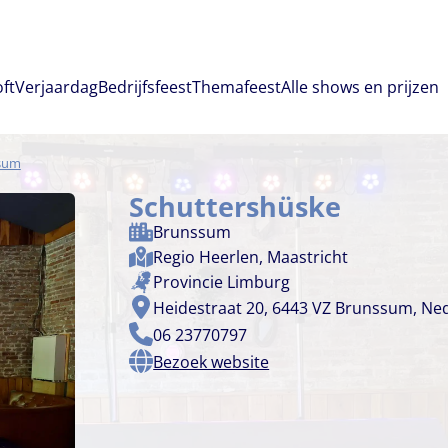
oft
Verjaardag
Bedrijfsfeest
Themafeest
Alle shows en prijzen
sum
Schuttershüske
Brunssum
Regio
Heerlen
,
Maastricht
Provincie
Limburg
Heidestraat 20, 6443 VZ Brunssum, Ne
06 23770797
Bezoek website