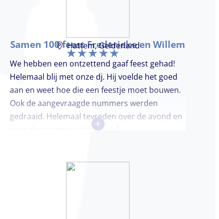
Samen 100 feest Frederieke en Willem
Hattem, Gelderland
We hebben een ontzettend gaaf feest gehad!
Helemaal blij met onze dj. Hij voelde het goed
aan en weet hoe die een feestje moet bouwen.
Ook de aangevraagde nummers werden
gedraaid. Helemaal tevreden over de avond en
+
over de communicatie vooraf.