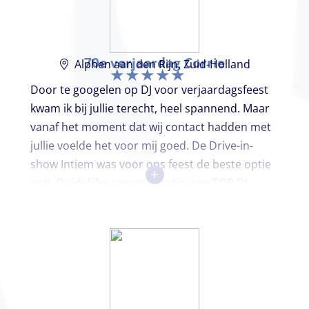
70e verjaardag Corrie
Alphen aan den Rijn, Zuid-Holland
Door te googelen op DJ voor verjaardagsfeest
kwam ik bij jullie terecht, heel spannend. Maar
vanaf het moment dat wij contact hadden met
jullie voelde het voor mij goed. De Drive-in-
show Intiem was voor ons feest de beste optie
+
ooit. Duidelijke communicatie, een TOP DJ
hadden wij deze avond. Je krijgt waar voor je
geld. De gasten vroegen zich af waar ik jullie
gevonden had. Wij hebben een onvergetelijke
avond gehad. Dankjulliewel.