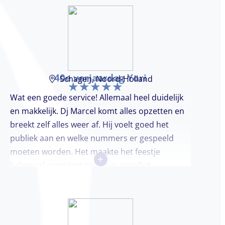
40e verjaardag Yori
Schagen, Noord-Holland
Wat een goede service! Allemaal heel duidelijk
en makkelijk. Dj Marcel komt alles opzetten en
breekt zelf alles weer af. Hij voelt goed het
publiek aan en welke nummers er gespeeld
moeten worden. Het maakte het feestje
+
helemaal compleet en super gezellig!