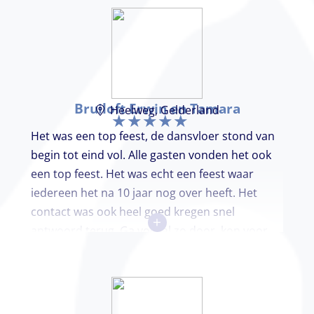
Bruiloft Erwin en Tamara
Heelweg, Gelderland
Het was een top feest, de dansvloer stond van
begin tot eind vol. Alle gasten vonden het ook
een top feest. Het was echt een feest waar
iedereen het na 10 jaar nog over heeft. Het
contact was ook heel goed kregen snel
+
antwoord terug. Ga vooral zo door, kon voor
ons niet beter!