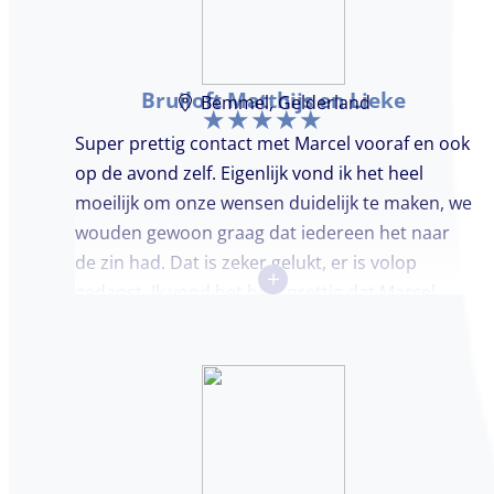
Bruiloft Matthijs en Lieke
Bemmel, Gelderland
Super prettig contact met Marcel vooraf en ook
op de avond zelf. Eigenlijk vond ik het heel
moeilijk om onze wensen duidelijk te maken, we
wouden gewoon graag dat iedereen het naar
de zin had. Dat is zeker gelukt, er is volop
+
gedanst. Ik vond het heel prettig dat Marcel
vooraf de avond even kwam kennis maken.
Super avondje gehad en zou DJ huren zeker
aanbevelen.