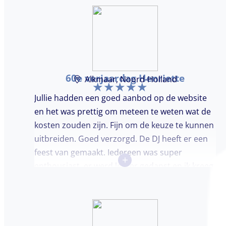
60e verjaardag Henriette
Alkmaar, Noord-Holland
Jullie hadden een goed aanbod op de website
en het was prettig om meteen te weten wat de
kosten zouden zijn. Fijn om de keuze te kunnen
uitbreiden. Goed verzorgd. De DJ heeft er een
feest van gemaakt. Iedereen was super
+
enthousiast, er werd lekker gedanst en ik kreeg
meerdere complimenten van mijn gasten over
de DJ. Bij deze Marcel, top gedaan en ik en mijn
gasten genieten nog heerlijk na.