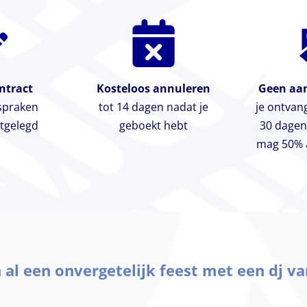
ntract
Kosteloos annuleren
Geen aan
fspraken
tot 14 dagen nadat je
je ontvan
stgelegd
geboekt hebt
30 dagen
mag 50% a
n al een onvergetelijk feest met een dj va