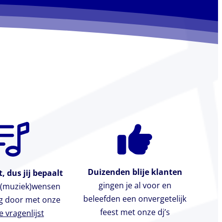
Duizenden blije klanten
, dus jij bepaalt
gingen je al voor en
e (muziek)wensen
beleefden een onvergetelijk
g door met onze
feest met onze dj’s
e vragenlijst