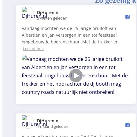
Zo gezellig 
DjHuren.nl️
3 weken geleden
Vandaag mochten we de 25 jarige bruiloft van
Albertien en Jan verzorgen in een tot feestzaal
omgebouwde boerenschuur. Met de trekker en
Lees verder
DjHuren.nl️
1 maand geleden
Vanavond mochten we onze Fout Feest show