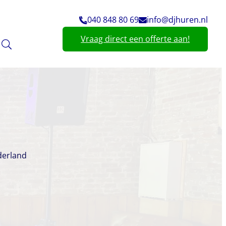
040 848 80 69
info@djhuren.nl
Vraag direct een offerte aan!
derland