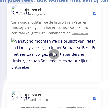
kan jouw feest ook worden met een dj va
DjHuren.nl️
3 weken geleden
Vanavond mochten we de bruiloft van Peter en
Lindsey verzorgen in het Brabantse Best. En met
een zaal vol gezellige Brabanders en
Lees verder
DjHuren.nl️
1 maand geleden
Gisteren mochten we weer een streepje toevoegen