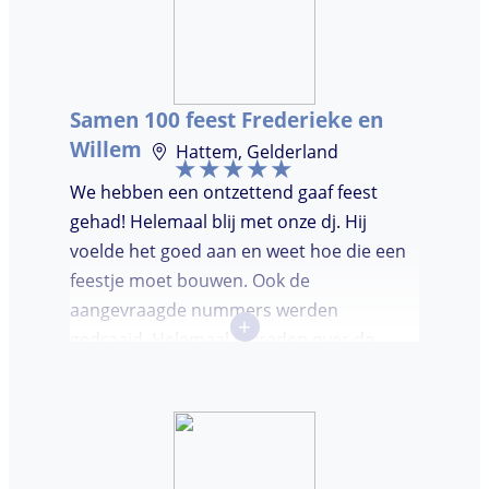
jullie gevonden had. Wij hebben een
onvergetelijke avond gehad. Dankjulliewel.
Samen 100 feest Frederieke en
Willem
Hattem, Gelderland
We hebben een ontzettend gaaf feest
gehad! Helemaal blij met onze dj. Hij
voelde het goed aan en weet hoe die een
feestje moet bouwen. Ook de
aangevraagde nummers werden
+
gedraaid. Helemaal tevreden over de
avond en over de communicatie vooraf.