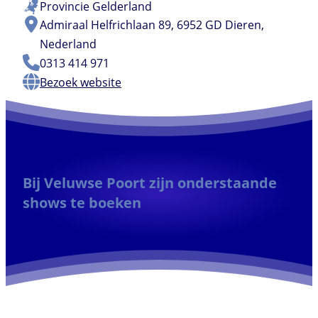
Provincie
Gelderland
Admiraal Helfrichlaan 89, 6952 GD Dieren,
Nederland
0313 414 971
Bezoek website
Bij Veluwse Poort zijn onderstaande
shows te boeken