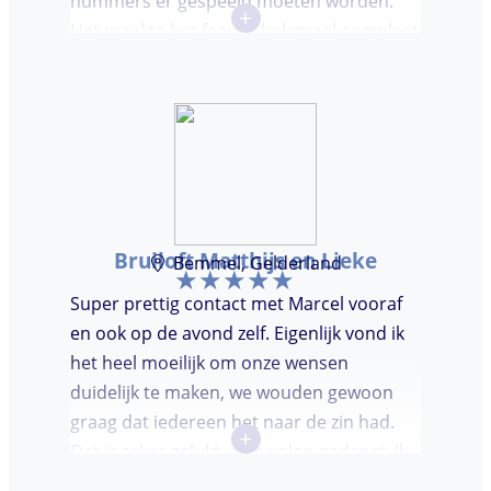
nummers er gespeeld moeten worden.
+
Het maakte het feestje helemaal compleet
en super gezellig!
Bruiloft Matthijs en Lieke
Bemmel, Gelderland
Super prettig contact met Marcel vooraf
en ook op de avond zelf. Eigenlijk vond ik
het heel moeilijk om onze wensen
duidelijk te maken, we wouden gewoon
graag dat iedereen het naar de zin had.
+
Dat is zeker gelukt, er is volop gedanst. Ik
vond het heel prettig dat Marcel vooraf de