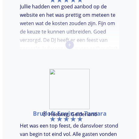
Jullie hadden een goed aanbod op de
website en het was prettig om meteen te
weten wat de kosten zouden zijn. Fijn om
de keuze te kunnen uitbreiden. Goed
verzorgd. De DJ heeft er een feest van
+
gemaakt. Iedereen was super enthousiast,
er werd lekker gedanst en ik kreeg
meerdere complimenten van mijn gasten
over de DJ. Bij deze Marcel, top gedaan en
ik en mijn gasten genieten nog heerlijk na.
Bruiloft Erwin en Tamara
Heelweg, Gelderland
Het was een top feest, de dansvloer stond
van begin tot eind vol. Alle gasten vonden