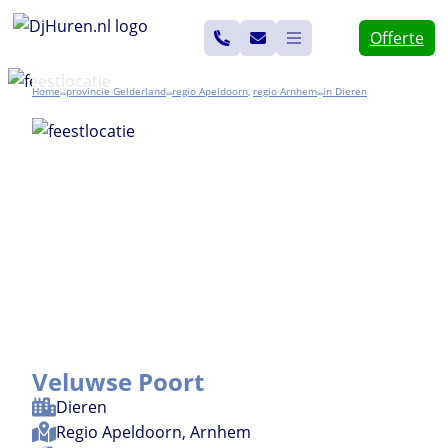
Ga
Offerte
naar
de
Home
Gelderland
Apeldoorn
,
Arnhem
Dieren
>>
>>
>>
inhoud
Veluwse Poort
Dieren
Regio
Apeldoorn
,
Arnhem