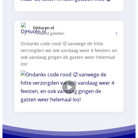
DjHuren.nl️
1 maand geleden
Ondanks code rood 🥵 vanwege de hitte
verzorgden we ook vandaag weer 4 feesten, en
ook vandaag gingen de gasten weer helemaal
los!