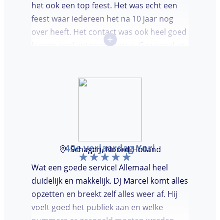
het ook een top feest. Het was echt een
feest waar iedereen het na 10 jaar nog
over heeft. Het contact was ook heel goed
+
kregen snel antwoord terug. Ga vooral zo
door, kon voor ons niet beter!
40e verjaardag Yori
Schagen, Noord-Holland
Wat een goede service! Allemaal heel
duidelijk en makkelijk. Dj Marcel komt alles
opzetten en breekt zelf alles weer af. Hij
voelt goed het publiek aan en welke