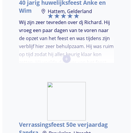
40 jarig huwelijksfeest Anke en
moest worden. Er was de mogelijkheid om
Wim
Hattem, Gelderland
verzoeknummers aan te vragen.
Wij zijn zeer tevreden over dj Richard. Hij
vroeg een paar dagen van te voren naar
de opzet van het feest en was tijdens zijn
verblijf hier zeer behulpzaam. Hij was ruim
op tijd zodat hij alles keurig klaar kon
+
zetten. Hij voelde de sfeer van het feest
goed aan. Wij vonden het prettig dat hij
niet teveel tussen de nummers
doorpraatte. Het was heel leuk dat er
goed is gedanst!
Verrassingsfeest 50e verjaardag
Sandra