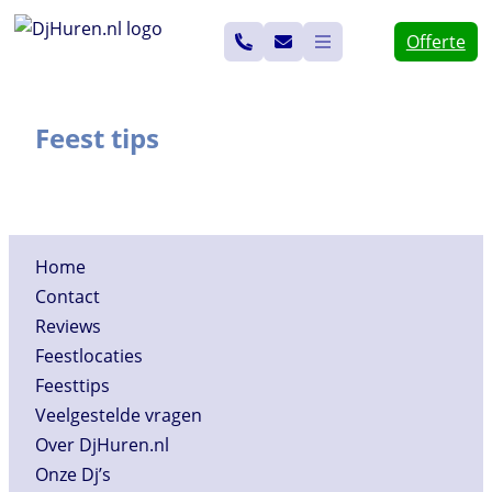
Ga
Offerte
naar
de
inhoud
Feest tips
Home
Contact
Reviews
Feestlocaties
Feesttips
Veelgestelde vragen
Over DjHuren.nl
Onze Dj’s