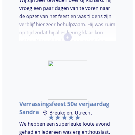
Wij zijn zeer tevreden over dj Richard. Hij
vroeg een paar dagen van te voren naar
de opzet van het feest en was tijdens zijn
verblijf hier zeer behulpzaam. Hij was ruim
op tijd zodat hij alles keurig klaar kon
+
zetten. Hij voelde de sfeer van het feest
goed aan. Wij vonden het prettig dat hij
niet teveel tussen de nummers
doorpraatte. Het was heel leuk dat er
goed is gedanst!
Verrassingsfeest 50e verjaardag
Sandra
Breukelen, Utrecht
We hebben een superleuke foute avond
gehad en iedereen was erg enthousiast.