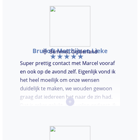
Bruiloft Matthijs en Lieke
Bemmel, Gelderland
Super prettig contact met Marcel vooraf
en ook op de avond zelf. Eigenlijk vond ik
het heel moeilijk om onze wensen
duidelijk te maken, we wouden gewoon
graag dat iedereen het naar de zin had.
+
Dat is zeker gelukt, er is volop gedanst. Ik
vond het heel prettig dat Marcel vooraf de
avond even kwam kennis maken. Super
avondje gehad en zou DJ huren zeker
aanbevelen.