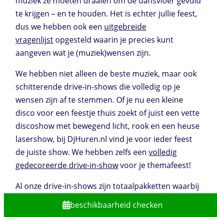
muziek ze moeten draaien om de dansvloer gevuld
te krijgen – en te houden. Het is echter jullie feest,
dus we hebben ook een
uitgebreide
vragenlijst
opgesteld waarin je precies kunt
aangeven wat je (muziek)wensen zijn.
We hebben niet alleen de beste muziek, maar ook
schitterende drive-in-shows die volledig op je
wensen zijn af te stemmen. Of je nu een kleine
disco voor een feestje thuis zoekt of juist een vette
discoshow met bewegend licht, rook en een heuse
lasershow, bij DjHuren.nl vind je voor ieder feest
de juiste show. We hebben zelfs een
volledig
gedecoreerde drive-in-show
voor je themafeest!
Al onze drive-in-shows zijn totaalpakketten waarbij
alles is inbegrepen: een professionele
beschikbaarheid checken
geluidsinstallatie, een sfeervolle lichtshow en