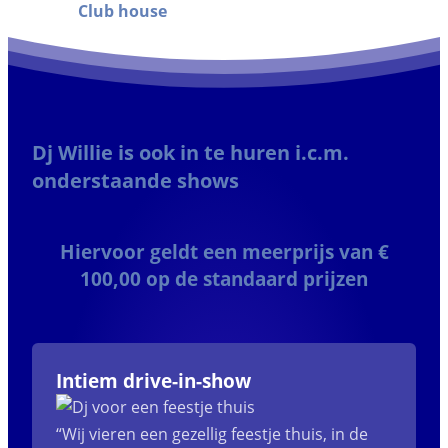
Club house
Dj Willie is ook in te huren i.c.m.
onderstaande shows
Hiervoor geldt een meerprijs van €
100,00 op de standaard prijzen
Intiem drive-in-show
“Wij vieren een gezellig feestje thuis, in de