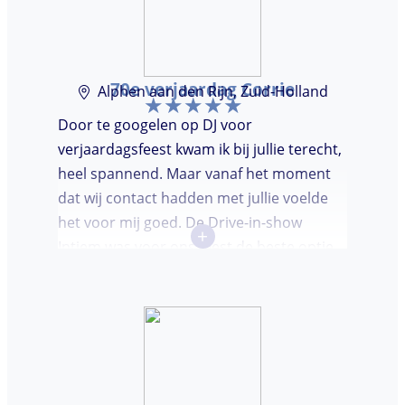
70e verjaardag Corrie
Alphen aan den Rijn, Zuid-Holland
Door te googelen op DJ voor
verjaardagsfeest kwam ik bij jullie terecht,
heel spannend. Maar vanaf het moment
dat wij contact hadden met jullie voelde
het voor mij goed. De Drive-in-show
+
Intiem was voor ons feest de beste optie
ooit. Duidelijke communicatie, een TOP DJ
hadden wij deze avond. Je krijgt waar voor
je geld. De gasten vroegen zich af waar ik
jullie gevonden had. Wij hebben een
onvergetelijke avond gehad. Dankjulliewel.