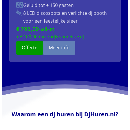
Geluid tot ± 150 gasten
8 LED discospots
en verlichte dj booth
voor een feestelijke sfeer
€
795
,00 all-in
+ €
100
,00 meerprijs voor deze dj
Offerte
Meer info
Waarom een dj huren bij DjHuren.nl?