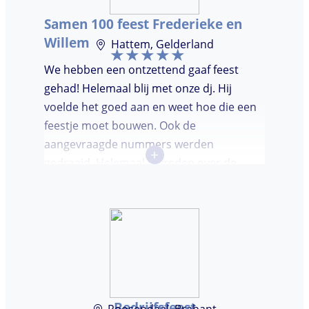
Samen 100 feest Frederieke en
Willem
Hattem, Gelderland
We hebben een ontzettend gaaf feest
gehad! Helemaal blij met onze dj. Hij
voelde het goed aan en weet hoe die een
feestje moet bouwen. Ook de
aangevraagde nummers werden
+
gedraaid. Helemaal tevreden over de
avond en over de communicatie vooraf.
Bedrijfsfeest