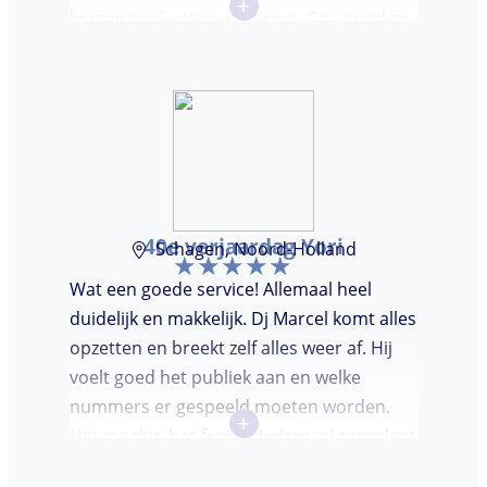
+
kregen snel antwoord terug. Ga vooral zo
door, kon voor ons niet beter!
40e verjaardag Yori
Schagen, Noord-Holland
Wat een goede service! Allemaal heel
duidelijk en makkelijk. Dj Marcel komt alles
opzetten en breekt zelf alles weer af. Hij
voelt goed het publiek aan en welke
nummers er gespeeld moeten worden.
+
Het maakte het feestje helemaal compleet
en super gezellig!