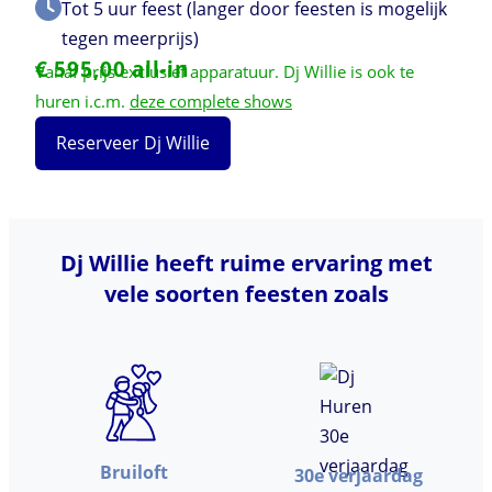
Tot 5 uur feest (langer door feesten is mogelijk
tegen meerprijs)
€ 595,00 all-in
Vanaf prijs exclusief apparatuur. Dj Willie is ook te
huren i.c.m.
deze complete shows
Reserveer Dj Willie
Dj Willie heeft ruime ervaring met
vele soorten feesten zoals
Bruiloft
30e verjaardag