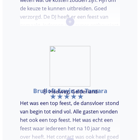
weten wat de kosten zouden zijn. Fijn om
de keuze te kunnen uitbreiden. Goed
verzorgd. De DJ heeft er een feest van
+
gemaakt. Iedereen was super enthousiast,
er werd lekker gedanst en ik kreeg
meerdere complimenten van mijn gasten
over de DJ. Bij deze Marcel, top gedaan en
ik en mijn gasten genieten nog heerlijk na.
Bruiloft Erwin en Tamara
Heelweg, Gelderland
Het was een top feest, de dansvloer stond
van begin tot eind vol. Alle gasten vonden
het ook een top feest. Het was echt een
feest waar iedereen het na 10 jaar nog
over heeft. Het contact was ook heel goed