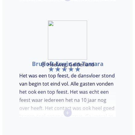
gemaakt. Iedereen was super enthousiast,
er werd lekker gedanst en ik kreeg
meerdere complimenten van mijn gasten
over de DJ. Bij deze Marcel, top gedaan en
ik en mijn gasten genieten nog heerlijk na.
Bruiloft Erwin en Tamara
Heelweg, Gelderland
Het was een top feest, de dansvloer stond
van begin tot eind vol. Alle gasten vonden
het ook een top feest. Het was echt een
feest waar iedereen het na 10 jaar nog
over heeft. Het contact was ook heel goed
+
kregen snel antwoord terug. Ga vooral zo
door, kon voor ons niet beter!