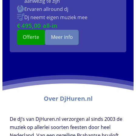
aanwezig te zijn
Ervaren allround dj
Dj neemt eigen muziek mee
€
495
,00 all-in
Offerte
Meer info
Over DjHuren.nl
De dj’s van DjHuren.nl verzorgen al sinds 2003 de
muziek op allerlei soorten feesten door heel
Nederland. Van een gezellige Brabantse bruiloft