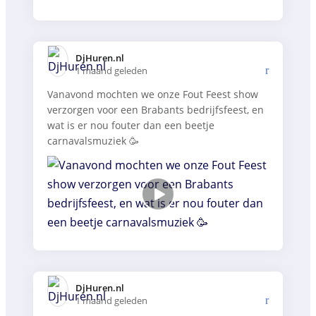
DjHuren.nl️
1 maand geleden
Vanavond mochten we onze Fout Feest show
verzorgen voor een Brabants bedrijfsfeest, en
wat is er nou fouter dan een beetje
carnavalsmuziek 🥳
DjHuren.nl️
1 maand geleden