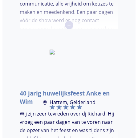
communicatie, alle vrijheid om keuzes te
maken en meedenkend. Een paar dagen
vóór de show werd er nog contact
+
opgenomen door de dj om nog eea door
te nemen. Dj was keurig op tijd en
vriendelijk. We waren (uiteindelijk) maar
met een klein clubje mensen en dat had
wel invloed op de bezetting van de
dansvloer. Ondanks dat, wist de dj toch
mensen op de dansvloer te krijgen en kon
hij prima inschatten wat er gedraaid
40 jarig huwelijksfeest Anke en
moest worden. Er was de mogelijkheid om
Wim
Hattem, Gelderland
verzoeknummers aan te vragen.
Wij zijn zeer tevreden over dj Richard. Hij
vroeg een paar dagen van te voren naar
de opzet van het feest en was tijdens zijn