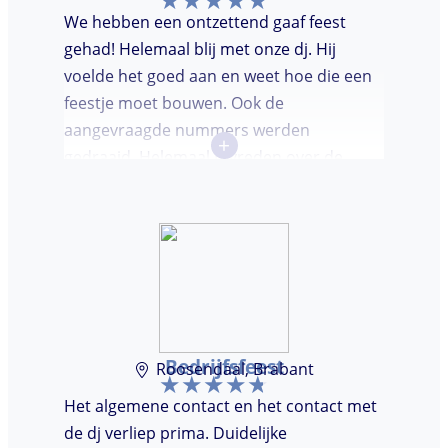
We hebben een ontzettend gaaf feest
gehad! Helemaal blij met onze dj. Hij
voelde het goed aan en weet hoe die een
feestje moet bouwen. Ook de
aangevraagde nummers werden
+
gedraaid. Helemaal tevreden over de
avond en over de communicatie vooraf.
Bedrijfsfeest
Roosendaal, Brabant
Het algemene contact en het contact met
de dj verliep prima. Duidelijke