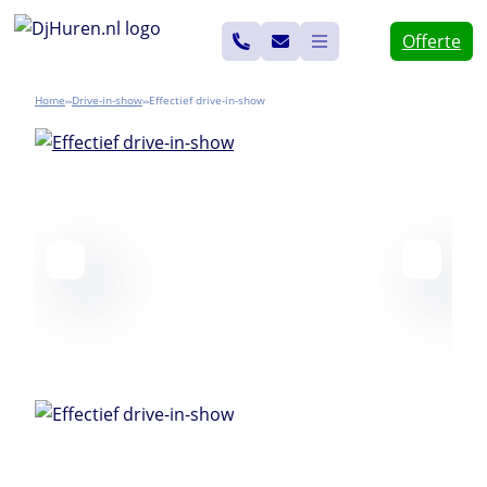
Ga
Offerte
naar
de
Home
Drive-in-show
Effectief drive-in-show
>>
>>
inhoud