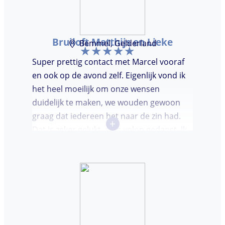
Bruiloft Matthijs en Lieke
Bemmel, Gelderland
Super prettig contact met Marcel vooraf
en ook op de avond zelf. Eigenlijk vond ik
het heel moeilijk om onze wensen
duidelijk te maken, we wouden gewoon
graag dat iedereen het naar de zin had.
+
Dat is zeker gelukt, er is volop gedanst. Ik
vond het heel prettig dat Marcel vooraf de
avond even kwam kennis maken. Super
avondje gehad en zou DJ huren zeker
aanbevelen.