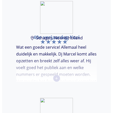
40e verjaardag Yori
Schagen, Noord-Holland
Wat een goede service! Allemaal heel
duidelijk en makkelijk. Dj Marcel komt alles
opzetten en breekt zelf alles weer af. Hij
voelt goed het publiek aan en welke
nummers er gespeeld moeten worden.
+
Het maakte het feestje helemaal compleet
en super gezellig!