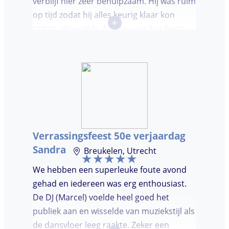
verblijf hier zeer behulpzaam. Hij was ruim
op tijd zodat hij alles keurig klaar kon
+
zetten. Hij voelde de sfeer van het feest
goed aan. Wij vonden het prettig dat hij
niet teveel tussen de nummers
doorpraatte. Het was heel leuk dat er
goed is gedanst!
Verrassingsfeest 50e verjaardag
Sandra
Breukelen, Utrecht
We hebben een superleuke foute avond
gehad en iedereen was erg enthousiast.
De DJ (Marcel) voelde heel goed het
publiek aan en wisselde van muziekstijl als
de dansvloer leeg raakte. Zeker een