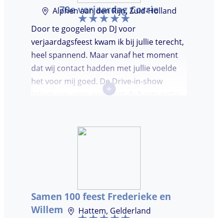
70e verjaardag Corrie
Alphen aan den Rijn, Zuid-Holland
Door te googelen op DJ voor
verjaardagsfeest kwam ik bij jullie terecht,
heel spannend. Maar vanaf het moment
dat wij contact hadden met jullie voelde
het voor mij goed. De Drive-in-show
+
Intiem was voor ons feest de beste optie
ooit. Duidelijke communicatie, een TOP DJ
hadden wij deze avond. Je krijgt waar voor
je geld. De gasten vroegen zich af waar ik
jullie gevonden had. Wij hebben een
onvergetelijke avond gehad. Dankjulliewel.
Samen 100 feest Frederieke en
Willem
Hattem, Gelderland