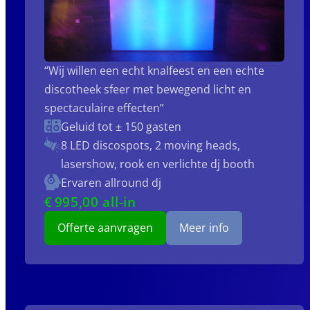
“Wij willen een echt knalfeest en een echte
discotheek sfeer met bewegend licht en
spectaculaire effecten”
Geluid tot ± 150 gasten
8 LED discospots, 2 moving heads,
lasershow, rook en verlichte dj booth
Ervaren allround dj
€
995
,00 all-in
Offerte aanvragen
Meer info