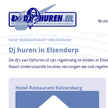
Ga
naar
de
Bruil
inhoud
Home
Brabant
Eindhoven
>>
>>
Dj huren in Elsendorp
De dj’s van DjHuren.nl zijn regelmatig te vinden in El
Naast onderstaande locaties verzorgen we ook regelma
Hotel Restaurant Keizersberg