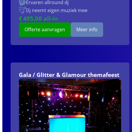
Ervaren allround dj
Dj neemt eigen muziek mee
€
495
,00 all-in
Offerte aanvragen
Meer info
Gala / Glitter & Glamour themafeest