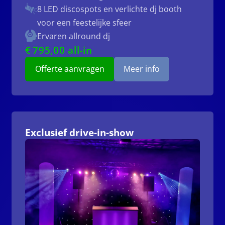
8 LED discospots
en verlichte dj booth
voor een feestelijke sfeer
Ervaren allround dj
€
795
,00 all-in
Offerte aanvragen
Meer info
Exclusief drive-in-show