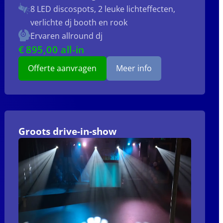
8 LED discospots, 2 leuke lichteffecten,
verlichte dj booth en rook
Ervaren allround dj
€
895
,00 all-in
Offerte aanvragen
Meer info
Groots drive-in-show