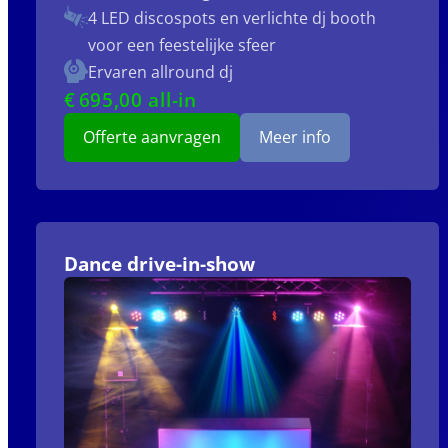
4 LED discospots
en verlichte dj booth
voor een feestelijke sfeer
Ervaren allround dj
€
695
,00 all-in
Offerte aanvragen
Meer info
Dance drive-in-show