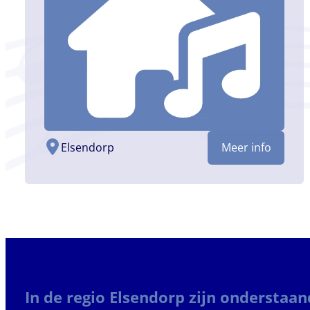
Elsendorp
Meer info
In de regio Elsendorp zijn onderstaa