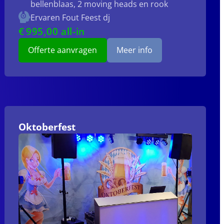
bellenblaas, 2 moving heads en rook
Ervaren Fout Feest dj
€
995
,00 all-in
Offerte aanvragen
Meer info
Oktoberfest