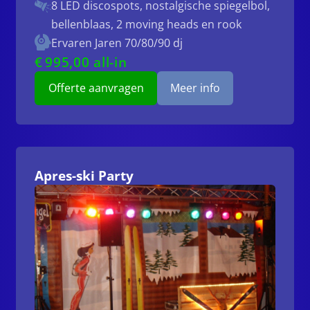
8 LED discospots, nostalgische spiegelbol,
bellenblaas, 2 moving heads en rook
Ervaren Jaren 70/80/90 dj
€
995
,00 all-in
Offerte aanvragen
Meer info
Apres-ski Party