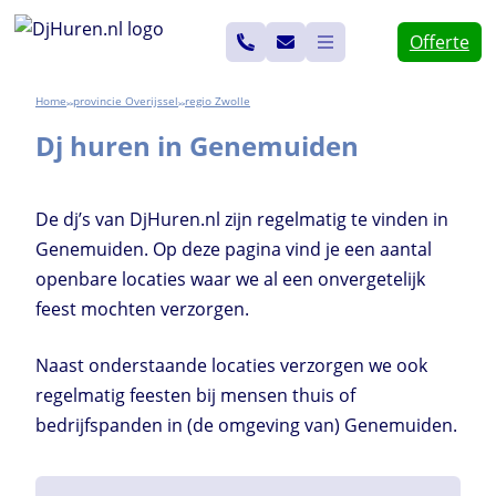
Ga
Offerte
naar
de
Home
Overijssel
Zwolle
>>
>>
inhoud
Dj huren in Genemuiden
De dj’s van DjHuren.nl zijn regelmatig te vinden in
Genemuiden. Op deze pagina vind je een aantal
openbare locaties waar we al een onvergetelijk
feest mochten verzorgen.
Naast onderstaande locaties verzorgen we ook
regelmatig feesten bij mensen thuis of
bedrijfspanden in (de omgeving van) Genemuiden.