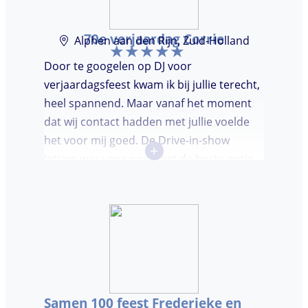
70e verjaardag Corrie
Alphen aan den Rijn, Zuid-Holland
Door te googelen op DJ voor
verjaardagsfeest kwam ik bij jullie terecht,
heel spannend. Maar vanaf het moment
dat wij contact hadden met jullie voelde
het voor mij goed. De Drive-in-show
+
Intiem was voor ons feest de beste optie
ooit. Duidelijke communicatie, een TOP DJ
hadden wij deze avond. Je krijgt waar voor
je geld. De gasten vroegen zich af waar ik
jullie gevonden had. Wij hebben een
onvergetelijke avond gehad. Dankjulliewel.
Samen 100 feest Frederieke en