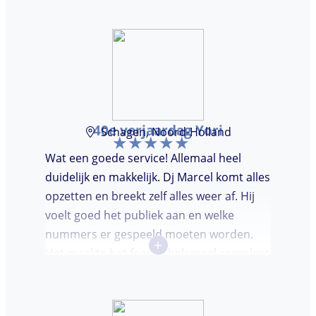
door, kon voor ons niet beter!
40e verjaardag Yori
Schagen, Noord-Holland
Wat een goede service! Allemaal heel
duidelijk en makkelijk. Dj Marcel komt alles
opzetten en breekt zelf alles weer af. Hij
voelt goed het publiek aan en welke
nummers er gespeeld moeten worden.
+
Het maakte het feestje helemaal compleet
en super gezellig!