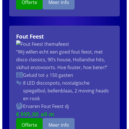
Offerte
Meer info
Fout Feest
“Wij willen echt een goed fout feest, met
disco classics, 90’s house, Hollandse hits,
skihut enzovoorts. Hoe fouter, hoe beter!”
Geluid tot ± 150 gasten
8 LED discospots, nostalgische
spiegelbol, bellenblaas, 2 moving heads
en rook
Ervaren Fout Feest dj
€
995
,00 all-in
Offerte
Meer info