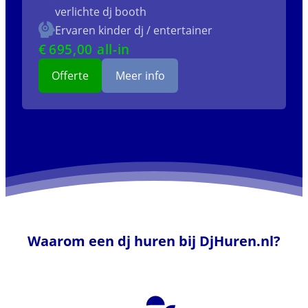
verlichte dj booth
Ervaren kinder dj / entertainer
€
695
,00 all-in
Offerte
Meer info
Waarom een dj huren bij DjHuren.nl?