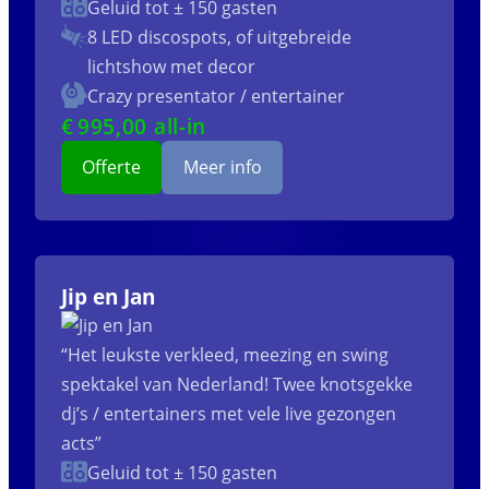
Geluid tot ± 150 gasten
8 LED discospots, of uitgebreide
lichtshow met decor
Crazy presentator / entertainer
€
995
,00 all-in
Offerte
Meer info
Jip en Jan
“Het leukste verkleed, meezing en swing
spektakel van Nederland! Twee knotsgekke
dj’s / entertainers met vele live gezongen
acts”
Geluid tot ± 150 gasten