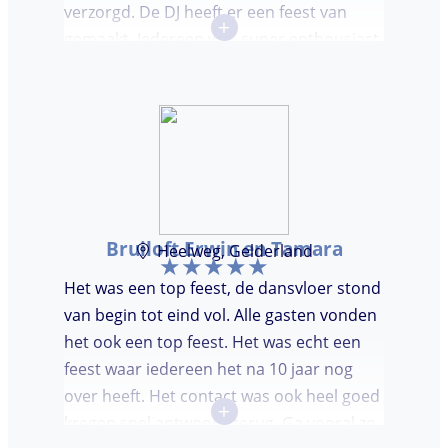
verzorgd. De DJ heeft er een feest van
+
gemaakt. Iedereen was super enthousiast,
er werd lekker gedanst en ik kreeg
meerdere complimenten van mijn gasten
over de DJ. Bij deze Marcel, top gedaan en
ik en mijn gasten genieten nog heerlijk na.
Bruiloft Erwin en Tamara
Heelweg, Gelderland
Het was een top feest, de dansvloer stond
van begin tot eind vol. Alle gasten vonden
het ook een top feest. Het was echt een
feest waar iedereen het na 10 jaar nog
over heeft. Het contact was ook heel goed
+
kregen snel antwoord terug. Ga vooral zo