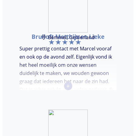
Bruiloft Matthijs en Lieke
Bemmel, Gelderland
Super prettig contact met Marcel vooraf
en ook op de avond zelf. Eigenlijk vond ik
het heel moeilijk om onze wensen
duidelijk te maken, we wouden gewoon
graag dat iedereen het naar de zin had.
+
Dat is zeker gelukt, er is volop gedanst. Ik
vond het heel prettig dat Marcel vooraf de
avond even kwam kennis maken. Super
avondje gehad en zou DJ huren zeker
aanbevelen.