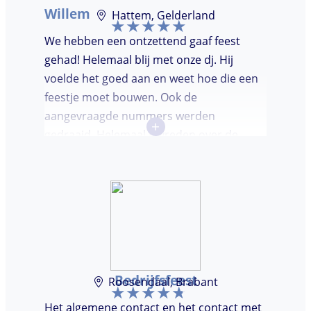
Willem
Hattem, Gelderland
We hebben een ontzettend gaaf feest
gehad! Helemaal blij met onze dj. Hij
voelde het goed aan en weet hoe die een
feestje moet bouwen. Ook de
aangevraagde nummers werden
+
gedraaid. Helemaal tevreden over de
avond en over de communicatie vooraf.
Bedrijfsfeest
Roosendaal, Brabant
Het algemene contact en het contact met