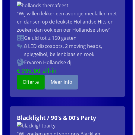
“Wij willen lekker een avondje meelallen met
en dansen op de leukste Hollandse Hits en
zoeken dan ook een oer Hollandse show”
Geluid tot ± 150 gasten
8 LED discospots, 2 moving heads,
spiegelbol, bellenblaas en rook
Ervaren Hollandse dj
€
995
,00 all-in
Offerte
Meer info
Blacklight / 90’s & 00’s Party
“Wij zoeken een dj voor ons Blacklight,