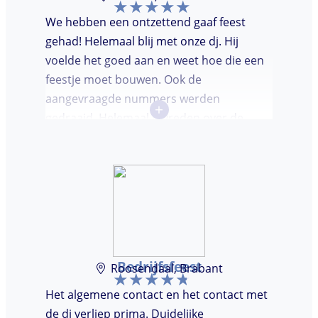
We hebben een ontzettend gaaf feest
gehad! Helemaal blij met onze dj. Hij
voelde het goed aan en weet hoe die een
feestje moet bouwen. Ook de
aangevraagde nummers werden
+
gedraaid. Helemaal tevreden over de
avond en over de communicatie vooraf.
Bedrijfsfeest
Roosendaal, Brabant
Het algemene contact en het contact met
de dj verliep prima. Duidelijke