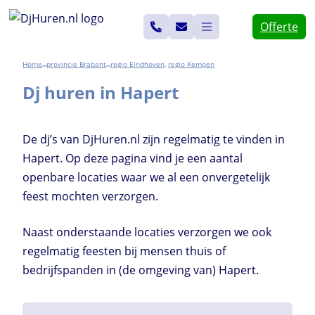
Ga
Offerte
naar
de
Home
Brabant
Eindhoven
,
Kempen
>>
>>
inhoud
Dj huren in Hapert
De dj’s van DjHuren.nl zijn regelmatig te vinden in
Hapert. Op deze pagina vind je een aantal
openbare locaties waar we al een onvergetelijk
feest mochten verzorgen.
Naast onderstaande locaties verzorgen we ook
regelmatig feesten bij mensen thuis of
bedrijfspanden in (de omgeving van) Hapert.