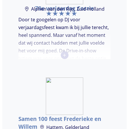
70e verjaardag Corrie
Alphen aan den Rijn, Zuid-Holland
Door te googelen op DJ voor
verjaardagsfeest kwam ik bij jullie terecht,
heel spannend. Maar vanaf het moment
dat wij contact hadden met jullie voelde
het voor mij goed. De Drive-in-show
+
Intiem was voor ons feest de beste optie
ooit. Duidelijke communicatie, een TOP DJ
hadden wij deze avond. Je krijgt waar voor
je geld. De gasten vroegen zich af waar ik
jullie gevonden had. Wij hebben een
onvergetelijke avond gehad. Dankjulliewel.
Samen 100 feest Frederieke en
Willem
Hattem, Gelderland