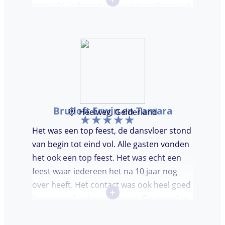
gemaakt. Iedereen was super enthousiast,
er werd lekker gedanst en ik kreeg
meerdere complimenten van mijn gasten
over de DJ. Bij deze Marcel, top gedaan en
ik en mijn gasten genieten nog heerlijk na.
Bruiloft Erwin en Tamara
Heelweg, Gelderland
Het was een top feest, de dansvloer stond
van begin tot eind vol. Alle gasten vonden
het ook een top feest. Het was echt een
feest waar iedereen het na 10 jaar nog
over heeft. Het contact was ook heel goed
+
kregen snel antwoord terug. Ga vooral zo
door, kon voor ons niet beter!