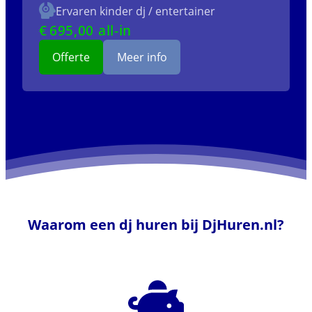
Ervaren kinder dj / entertainer
€
695
,00 all-in
Offerte
Meer info
Waarom een dj huren bij DjHuren.nl?