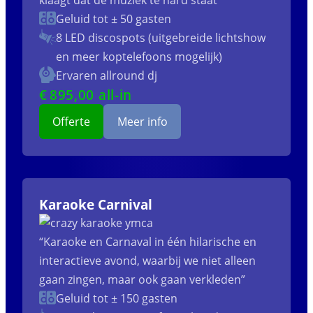
klaagt dat de muziek te hard staat”
Geluid tot ± 50 gasten
8 LED discospots (uitgebreide lichtshow
en meer koptelefoons mogelijk)
Ervaren allround dj
€
895
,00 all-in
Offerte
Meer info
Karaoke Carnival
“Karaoke en Carnaval in één hilarische en
interactieve avond, waarbij we niet alleen
gaan zingen, maar ook gaan verkleden”
Geluid tot ± 150 gasten