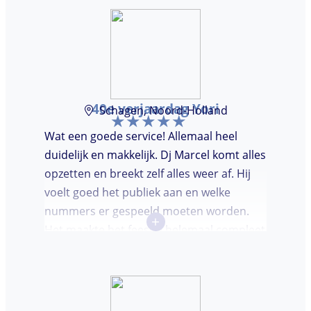
40e verjaardag Yori
Schagen, Noord-Holland
Wat een goede service! Allemaal heel
duidelijk en makkelijk. Dj Marcel komt alles
opzetten en breekt zelf alles weer af. Hij
voelt goed het publiek aan en welke
nummers er gespeeld moeten worden.
+
Het maakte het feestje helemaal compleet
en super gezellig!