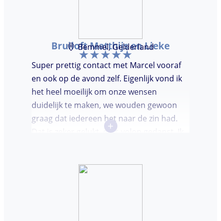
Bruiloft Matthijs en Lieke
Bemmel, Gelderland
Super prettig contact met Marcel vooraf
en ook op de avond zelf. Eigenlijk vond ik
het heel moeilijk om onze wensen
duidelijk te maken, we wouden gewoon
graag dat iedereen het naar de zin had.
+
Dat is zeker gelukt, er is volop gedanst. Ik
vond het heel prettig dat Marcel vooraf de
avond even kwam kennis maken. Super
avondje gehad en zou DJ huren zeker
aanbevelen.