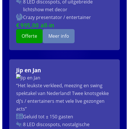
8 LED discospots, of uitgebreide
lichtshow met decor
Crazy presentator / entertainer
€
995
,00 all-in
Offerte
Meer info
Jip en Jan
“Het leukste verkleed, meezing en swing
spektakel van Nederland! Twee knotsgekke
dj’s / entertainers met vele live gezongen
acts”
Geluid tot ± 150 gasten
8 LED discospots, nostalgische