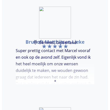
Bruiloft Matthijs en Lieke
Bemmel, Gelderland
Super prettig contact met Marcel vooraf
en ook op de avond zelf. Eigenlijk vond ik
het heel moeilijk om onze wensen
duidelijk te maken, we wouden gewoon
graag dat iedereen het naar de zin had.
+
Dat is zeker gelukt, er is volop gedanst. Ik
vond het heel prettig dat Marcel vooraf de
avond even kwam kennis maken. Super
avondje gehad en zou DJ huren zeker