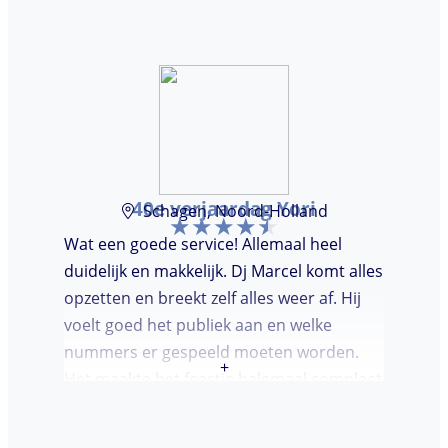
40e verjaardag Yori
Schagen, Noord-Holland
Wat een goede service! Allemaal heel
duidelijk en makkelijk. Dj Marcel komt alles
opzetten en breekt zelf alles weer af. Hij
voelt goed het publiek aan en welke
nummers er gespeeld moeten worden.
+
Het maakte het feestje helemaal compleet
en super gezellig!