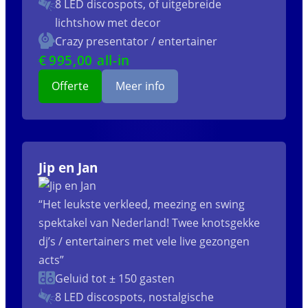
8 LED discospots, of uitgebreide
lichtshow met decor
Crazy presentator / entertainer
€
995
,00 all-in
Offerte
Meer info
Jip en Jan
“Het leukste verkleed, meezing en swing
spektakel van Nederland! Twee knotsgekke
dj’s / entertainers met vele live gezongen
acts”
Geluid tot ± 150 gasten
8 LED discospots, nostalgische