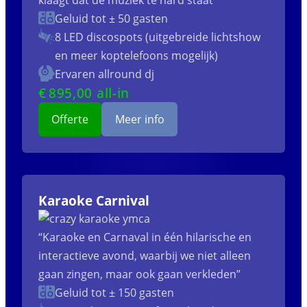
klaagt dat de muziek te hard staat”
Geluid tot ± 50 gasten
8 LED discospots (uitgebreide lichtshow
en meer koptelefoons mogelijk)
Ervaren allround dj
€
895
,00 all-in
Offerte
Meer info
Karaoke Carnival
“Karaoke en Carnaval in één hilarische en
interactieve avond, waarbij we niet alleen
gaan zingen, maar ook gaan verkleden”
Geluid tot ± 150 gasten