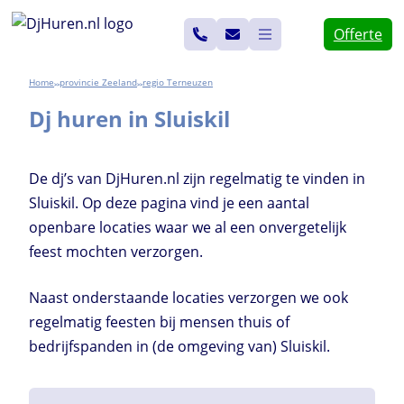
Ga
Offerte
naar
de
Home
Zeeland
Terneuzen
>>
>>
inhoud
Dj huren in Sluiskil
De dj’s van DjHuren.nl zijn regelmatig te vinden in
Sluiskil. Op deze pagina vind je een aantal
openbare locaties waar we al een onvergetelijk
feest mochten verzorgen.
Naast onderstaande locaties verzorgen we ook
regelmatig feesten bij mensen thuis of
bedrijfspanden in (de omgeving van) Sluiskil.