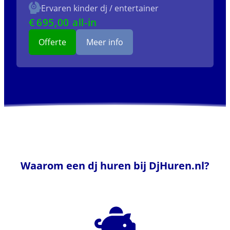
Ervaren kinder dj / entertainer
€
695
,00 all-in
Offerte
Meer info
Waarom een dj huren bij DjHuren.nl?