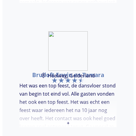
gemaakt. Iedereen was super enthousiast,
er werd lekker gedanst en ik kreeg
meerdere complimenten van mijn gasten
over de DJ. Bij deze Marcel, top gedaan en
ik en mijn gasten genieten nog heerlijk na.
Bruiloft Erwin en Tamara
Heelweg, Gelderland
Het was een top feest, de dansvloer stond
van begin tot eind vol. Alle gasten vonden
het ook een top feest. Het was echt een
feest waar iedereen het na 10 jaar nog
over heeft. Het contact was ook heel goed
+
kregen snel antwoord terug. Ga vooral zo
door, kon voor ons niet beter!