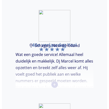
door, kon voor ons niet beter!
40e verjaardag Yori
Schagen, Noord-Holland
Wat een goede service! Allemaal heel
duidelijk en makkelijk. Dj Marcel komt alles
opzetten en breekt zelf alles weer af. Hij
voelt goed het publiek aan en welke
nummers er gespeeld moeten worden.
+
Het maakte het feestje helemaal compleet
en super gezellig!