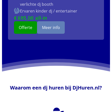
verlichte dj booth
Ervaren kinder dj / entertainer
€
695
,00 all-in
Offerte
Meer info
Waarom een dj huren bij DjHuren.nl?