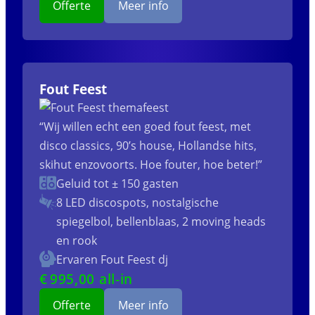
Offerte
Meer info
Fout Feest
“Wij willen echt een goed fout feest, met
disco classics, 90’s house, Hollandse hits,
skihut enzovoorts. Hoe fouter, hoe beter!”
Geluid tot ± 150 gasten
8 LED discospots, nostalgische
spiegelbol, bellenblaas, 2 moving heads
en rook
Ervaren Fout Feest dj
€
995
,00 all-in
Offerte
Meer info