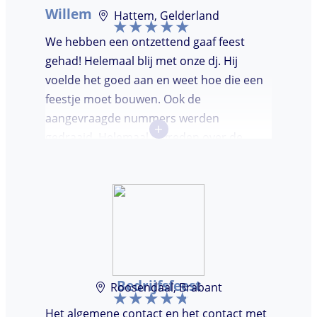
Willem
Hattem, Gelderland
We hebben een ontzettend gaaf feest
gehad! Helemaal blij met onze dj. Hij
voelde het goed aan en weet hoe die een
feestje moet bouwen. Ook de
aangevraagde nummers werden
+
gedraaid. Helemaal tevreden over de
avond en over de communicatie vooraf.
Bedrijfsfeest
Roosendaal, Brabant
Het algemene contact en het contact met