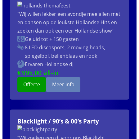
“Wij willen lekker een avondje meelallen met
en dansen op de leukste Hollandse Hits en
zoeken dan ook een oer Hollandse show”
Geluid tot ± 150 gasten
8 LED discospots, 2 moving heads,
spiegelbol, bellenblaas en rook
Ervaren Hollandse dj
€
995
,00 all-in
Offerte
Meer info
Blacklight / 90’s & 00’s Party
“Wij zoeken een dj voor ons Blacklight,