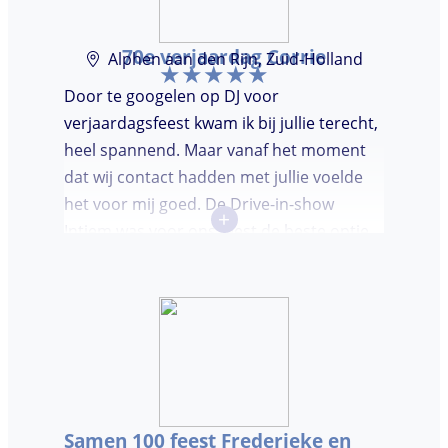
70e verjaardag Corrie
Alphen aan den Rijn, Zuid-Holland
Door te googelen op DJ voor
verjaardagsfeest kwam ik bij jullie terecht,
heel spannend. Maar vanaf het moment
dat wij contact hadden met jullie voelde
het voor mij goed. De Drive-in-show
+
Intiem was voor ons feest de beste optie
ooit. Duidelijke communicatie, een TOP DJ
hadden wij deze avond. Je krijgt waar voor
je geld. De gasten vroegen zich af waar ik
jullie gevonden had. Wij hebben een
onvergetelijke avond gehad. Dankjulliewel.
Samen 100 feest Frederieke en