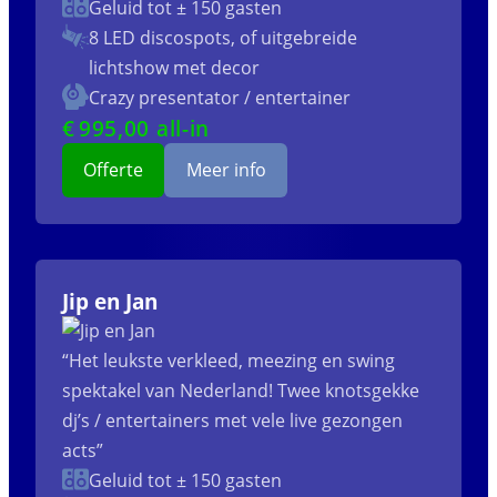
Geluid tot ± 150 gasten
8 LED discospots, of uitgebreide
lichtshow met decor
Crazy presentator / entertainer
€
995
,00 all-in
Offerte
Meer info
Jip en Jan
“Het leukste verkleed, meezing en swing
spektakel van Nederland! Twee knotsgekke
dj’s / entertainers met vele live gezongen
acts”
Geluid tot ± 150 gasten