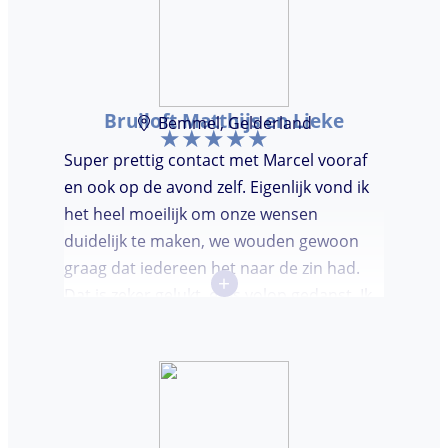
Bruiloft Matthijs en Lieke
Bemmel, Gelderland
Super prettig contact met Marcel vooraf
en ook op de avond zelf. Eigenlijk vond ik
het heel moeilijk om onze wensen
duidelijk te maken, we wouden gewoon
graag dat iedereen het naar de zin had.
+
Dat is zeker gelukt, er is volop gedanst. Ik
vond het heel prettig dat Marcel vooraf de
avond even kwam kennis maken. Super
avondje gehad en zou DJ huren zeker
aanbevelen.