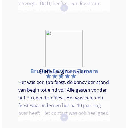
verzorgd. De DJ heeft er een feest van
+
gemaakt. Iedereen was super enthousiast,
er werd lekker gedanst en ik kreeg
meerdere complimenten van mijn gasten
over de DJ. Bij deze Marcel, top gedaan en
ik en mijn gasten genieten nog heerlijk na.
Bruiloft Erwin en Tamara
Heelweg, Gelderland
Het was een top feest, de dansvloer stond
van begin tot eind vol. Alle gasten vonden
het ook een top feest. Het was echt een
feest waar iedereen het na 10 jaar nog
over heeft. Het contact was ook heel goed
+
kregen snel antwoord terug. Ga vooral zo