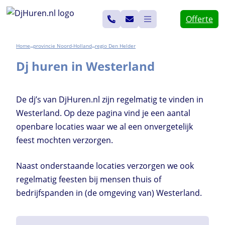
Ga
Offerte
naar
de
Home
Noord-Holland
Den Helder
>>
>>
inhoud
Dj huren in Westerland
De dj’s van DjHuren.nl zijn regelmatig te vinden in
Westerland. Op deze pagina vind je een aantal
openbare locaties waar we al een onvergetelijk
feest mochten verzorgen.
Naast onderstaande locaties verzorgen we ook
regelmatig feesten bij mensen thuis of
bedrijfspanden in (de omgeving van) Westerland.