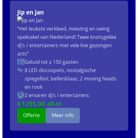
Jip en Jan
“Het leukste verkleed, meezing en swing
spektakel van Nederland! Twee knotsgekke
dj’s / entertainers met vele live gezongen
acts”
Geluid tot ± 150 gasten
8 LED discospots, nostalgische
spiegelbol, bellenblaas, 2 moving heads
en rook
2 ervaren dj’s / entertainers
€
1295
,00 all-in
Offerte
Meer info