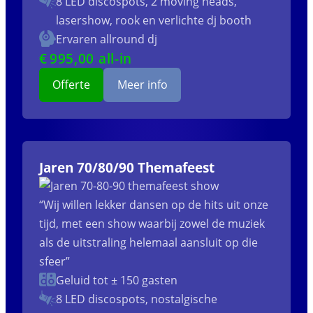
8 LED discospots, 2 moving heads,
lasershow, rook en verlichte dj booth
Ervaren allround dj
€
995
,00 all-in
Offerte
Meer info
Jaren 70/80/90 Themafeest
“Wij willen lekker dansen op de hits uit onze
tijd, met een show waarbij zowel de muziek
als de uitstraling helemaal aansluit op die
sfeer”
Geluid tot ± 150 gasten
8 LED discospots, nostalgische