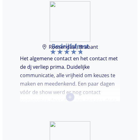
Bedrijfsfeest
Roosendaal, Brabant
Het algemene contact en het contact met
de dj verliep prima. Duidelijke
communicatie, alle vrijheid om keuzes te
maken en meedenkend. Een paar dagen
vóór de show werd er nog contact
+
opgenomen door de dj om nog eea door
te nemen. Dj was keurig op tijd en
vriendelijk. We waren (uiteindelijk) maar
met een klein clubje mensen en dat had
wel invloed op de bezetting van de