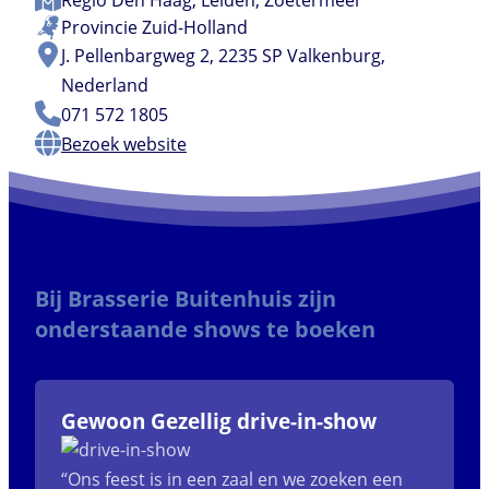
Regio
Den Haag
,
Leiden
,
Zoetermeer
Provincie
Zuid-Holland
J. Pellenbargweg 2, 2235 SP Valkenburg,
Nederland
071 572 1805
Bezoek website
Bij Brasserie Buitenhuis zijn
onderstaande shows te boeken
Gewoon Gezellig drive-in-show
“Ons feest is in een zaal en we zoeken een