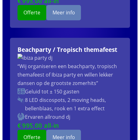
€
995
,00 all-in
Offerte
Meer info
Beachparty / Tropisch themafeest
“Wij organiseren een beachparty, tropisch
themafeest of Ibiza party en willen lekker
dansen op de grootste zomerhits”
Geluid tot ± 150 gasten
8 LED discospots, 2 moving heads,
bellenblaas, rook en 1 extra effect
Ervaren allround dj
€
995
,00 all-in
Offerte
Meer info