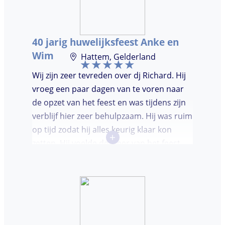
dansvloer. Ondanks dat, wist de dj toch
mensen op de dansvloer te krijgen en kon
hij prima inschatten wat er gedraaid
40 jarig huwelijksfeest Anke en
moest worden. Er was de mogelijkheid om
Wim
Hattem, Gelderland
verzoeknummers aan te vragen.
Wij zijn zeer tevreden over dj Richard. Hij
vroeg een paar dagen van te voren naar
de opzet van het feest en was tijdens zijn
verblijf hier zeer behulpzaam. Hij was ruim
op tijd zodat hij alles keurig klaar kon
+
zetten. Hij voelde de sfeer van het feest
goed aan. Wij vonden het prettig dat hij
niet teveel tussen de nummers
doorpraatte. Het was heel leuk dat er
goed is gedanst!