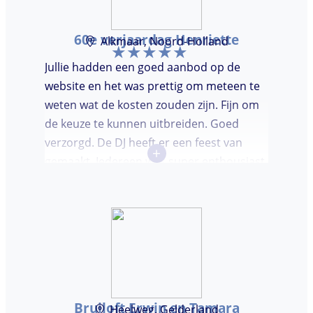
60e verjaardag Henriette
Alkmaar, Noord-Holland
Jullie hadden een goed aanbod op de
website en het was prettig om meteen te
weten wat de kosten zouden zijn. Fijn om
de keuze te kunnen uitbreiden. Goed
verzorgd. De DJ heeft er een feest van
+
gemaakt. Iedereen was super enthousiast,
er werd lekker gedanst en ik kreeg
meerdere complimenten van mijn gasten
over de DJ. Bij deze Marcel, top gedaan en
ik en mijn gasten genieten nog heerlijk na.
Bruiloft Erwin en Tamara
Heelweg, Gelderland