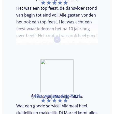
Het was een top feest, de dansvloer stond
van begin tot eind vol. Alle gasten vonden
het ook een top feest. Het was echt een
feest waar iedereen het na 10 jaar nog
over heeft. Het contact was ook heel goed
+
kregen snel antwoord terug. Ga vooral zo
door, kon voor ons niet beter!
40e verjaardag Yori
Schagen, Noord-Holland
Wat een goede service! Allemaal heel
duidelijk en makkelijk. Dj Marcel komt alles