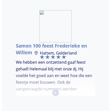
ooit. Duidelijke communicatie, een TOP DJ
hadden wij deze avond. Je krijgt waar voor
je geld. De gasten vroegen zich af waar ik
jullie gevonden had. Wij hebben een
onvergetelijke avond gehad. Dankjulliewel.
Samen 100 feest Frederieke en
Willem
Hattem, Gelderland
We hebben een ontzettend gaaf feest
gehad! Helemaal blij met onze dj. Hij
voelde het goed aan en weet hoe die een
feestje moet bouwen. Ook de
aangevraagde nummers werden
+
gedraaid. Helemaal tevreden over de
avond en over de communicatie vooraf.