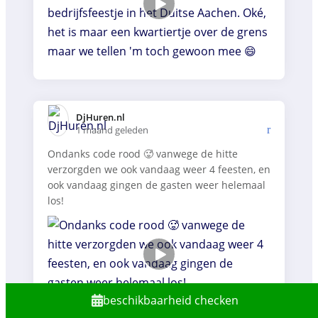
DjHuren.nl️
1 maand geleden
Ondanks code rood 🥵 vanwege de hitte
verzorgden we ook vandaag weer 4 feesten, en
ook vandaag gingen de gasten weer helemaal
los!
beschikbaarheid checken