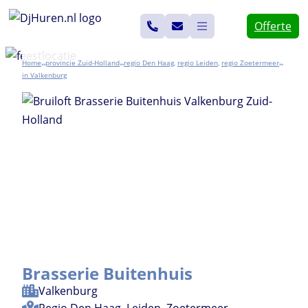
Ga
Offerte
naar
de
Home
Zuid-Holland
Den Haag
,
Leiden
,
Zoetermeer
>>
>>
>>
inhoud
Valkenburg
Brasserie Buitenhuis
Valkenburg