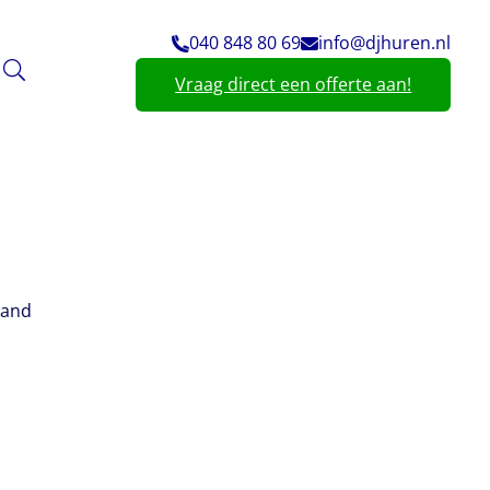
040 848 80 69
info@djhuren.nl
Vraag direct een offerte aan!
land