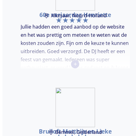
60e verjaardag Henriette
Alkmaar, Noord-Holland
Jullie hadden een goed aanbod op de website
en het was prettig om meteen te weten wat de
kosten zouden zijn. Fijn om de keuze te kunnen
uitbreiden. Goed verzorgd. De DJ heeft er een
feest van gemaakt. Iedereen was super
+
enthousiast, er werd lekker gedanst en ik kreeg
meerdere complimenten van mijn gasten over
de DJ. Bij deze Marcel, top gedaan en ik en mijn
gasten genieten nog heerlijk na.
Bruiloft Matthijs en Lieke
Bemmel, Gelderland