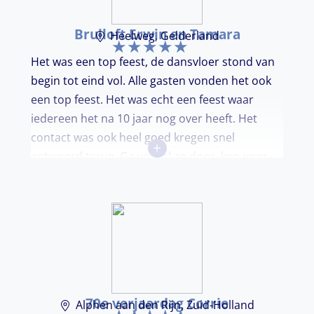
Bruiloft Erwin en Tamara
Heelweg, Gelderland
Het was een top feest, de dansvloer stond van
begin tot eind vol. Alle gasten vonden het ook
een top feest. Het was echt een feest waar
iedereen het na 10 jaar nog over heeft. Het
contact was ook heel goed kregen snel
+
antwoord terug. Ga vooral zo door, kon voor
ons niet beter!
70e verjaardag Corrie
Alphen aan den Rijn, Zuid-Holland