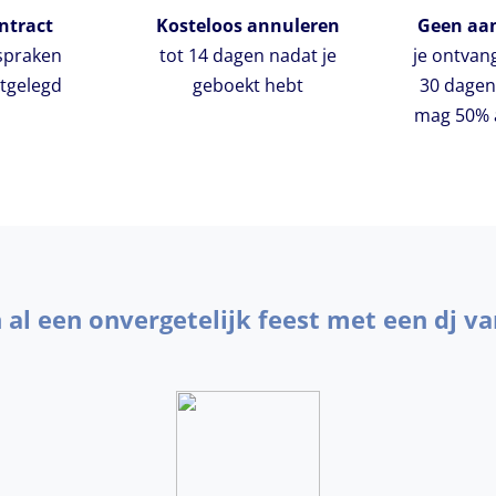
ntract
Kosteloos annuleren
Geen aan
fspraken
tot 14 dagen nadat je
je ontvan
stgelegd
geboekt hebt
30 dagen
mag 50% a
n al een onvergetelijk feest met een dj va