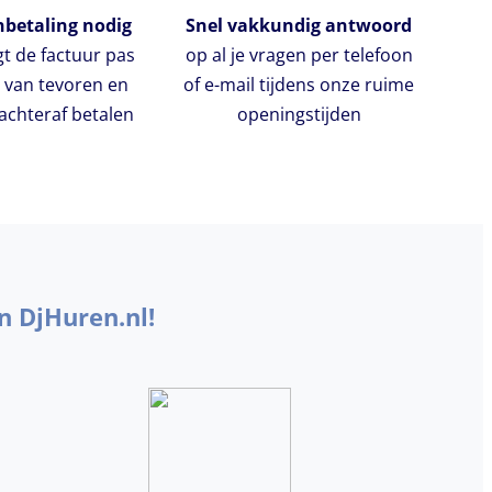
betaling nodig
Snel vakkundig antwoord
gt de factuur pas
op al je vragen per telefoon
 van tevoren en
of e-mail tijdens onze ruime
chteraf betalen
openingstijden
n DjHuren.nl!