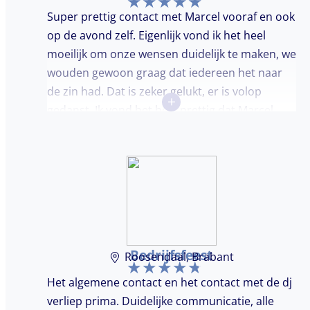
Super prettig contact met Marcel vooraf en ook
op de avond zelf. Eigenlijk vond ik het heel
moeilijk om onze wensen duidelijk te maken, we
wouden gewoon graag dat iedereen het naar
de zin had. Dat is zeker gelukt, er is volop
+
gedanst. Ik vond het heel prettig dat Marcel
vooraf de avond even kwam kennis maken.
Super avondje gehad en zou DJ huren zeker
aanbevelen.
Bedrijfsfeest
Roosendaal, Brabant
Het algemene contact en het contact met de dj
verliep prima. Duidelijke communicatie, alle