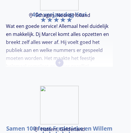
40e verjaardag Yori
Schagen, Noord-Holland
Wat een goede service! Allemaal heel duidelijk
en makkelijk. Dj Marcel komt alles opzetten en
breekt zelf alles weer af. Hij voelt goed het
publiek aan en welke nummers er gespeeld
moeten worden. Het maakte het feestje
+
helemaal compleet en super gezellig!
Samen 100 feest Frederieke en Willem
Hattem, Gelderland