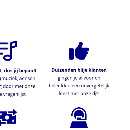
Duizenden blije klanten
, dus jij bepaalt
gingen je al voor en
e (muziek)wensen
beleefden een onvergetelijk
g door met onze
feest met onze dj’s
e vragenlijst