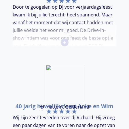
Door te googelen op DJ voor verjaardagsfeest
kwam ik bij jullie terecht, heel spannend. Maar
vanaf het moment dat wij contact hadden met
jullie voelde het voor mij goed. De Drive-in-
show Intiem was voor ons feest de beste optie
+
ooit. Duidelijke communicatie, een TOP DJ
hadden wij deze avond. Je krijgt waar voor je
geld. De gasten vroegen zich af waar ik jullie
gevonden had. Wij hebben een onvergetelijke
avond gehad. Dankjulliewel.
40 jarig huwelijksfeest Anke en Wim
Hattem, Gelderland
Wij zijn zeer tevreden over dj Richard. Hij vroeg
een paar dagen van te voren naar de opzet van