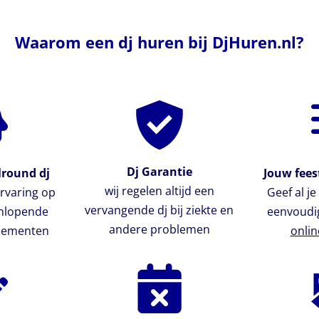
Waarom een dj huren bij DjHuren.nl?
Dj Garantie
lround dj
Jouw feest
wij regelen altijd een
rvaring op
Geef al j
vervangende dj bij ziekte en
enlopende
eenvoudi
andere problemen
enementen
onlin