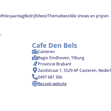
oft
Verjaardag
Bedrijfsfeest
Themafeest
Alle shows en prijzen
n
Cafe Den Bels
Casteren
Regio
Eindhoven
,
Tilburg
Provincie
Brabant
Zandstraat 1, 5529 AP Casteren, Neder
0497 681 306
Bezoek website