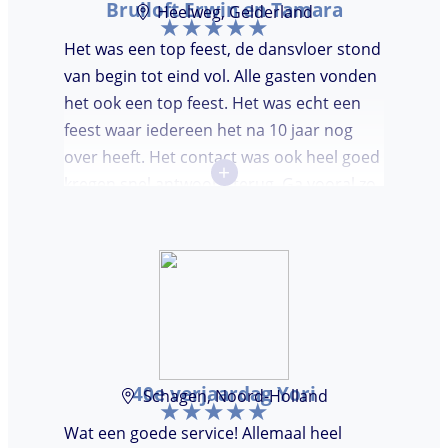
Bruiloft Erwin en Tamara
Heelweg, Gelderland
Het was een top feest, de dansvloer stond
van begin tot eind vol. Alle gasten vonden
het ook een top feest. Het was echt een
feest waar iedereen het na 10 jaar nog
over heeft. Het contact was ook heel goed
+
kregen snel antwoord terug. Ga vooral zo
door, kon voor ons niet beter!
40e verjaardag Yori
Schagen, Noord-Holland
Wat een goede service! Allemaal heel