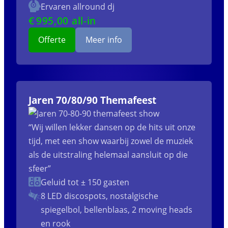
Ervaren allround dj
€
995
,00 all-in
Offerte
Meer info
Jaren 70/80/90 Themafeest
“Wij willen lekker dansen op de hits uit onze
tijd, met een show waarbij zowel de muziek
als de uitstraling helemaal aansluit op die
sfeer”
Geluid tot ± 150 gasten
8 LED discospots, nostalgische
spiegelbol, bellenblaas, 2 moving heads
en rook