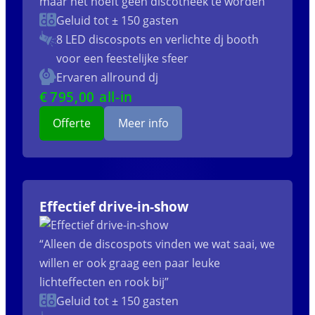
maar het hoeft geen discotheek te worden”
Geluid tot ± 150 gasten
8 LED discospots
en verlichte dj booth
voor een feestelijke sfeer
Ervaren allround dj
€
795
,00 all-in
Offerte
Meer info
Effectief drive-in-show
“Alleen de discospots vinden we wat saai, we
willen er ook graag een paar leuke
lichteffecten en rook bij”
Geluid tot ± 150 gasten