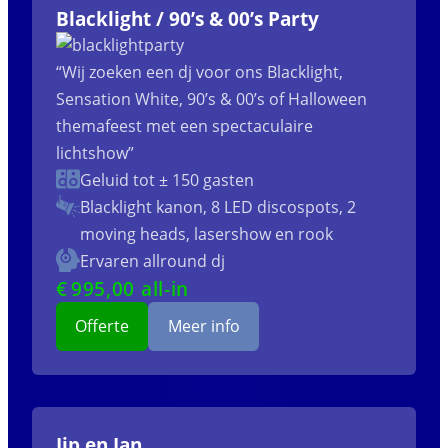
Blacklight / 90’s & 00’s Party
“Wij zoeken een dj voor ons Blacklight,
Sensation White, 90’s & 00’s of Halloween
themafeest met een spectaculaire
lichtshow”
Geluid tot ± 150 gasten
Blacklight kanon, 8 LED discospots, 2
moving heads, lasershow en rook
Ervaren allround dj
€
995
,00 all-in
Offerte
Meer info
Jip en Jan