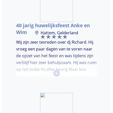
dansvloer. Ondanks dat, wist de dj toch
mensen op de dansvloer te krijgen en kon
hij prima inschatten wat er gedraaid
40 jarig huwelijksfeest Anke en
moest worden. Er was de mogelijkheid om
Wim
Hattem, Gelderland
verzoeknummers aan te vragen.
Wij zijn zeer tevreden over dj Richard. Hij
vroeg een paar dagen van te voren naar
de opzet van het feest en was tijdens zijn
verblijf hier zeer behulpzaam. Hij was ruim
op tijd zodat hij alles keurig klaar kon
+
zetten. Hij voelde de sfeer van het feest
goed aan. Wij vonden het prettig dat hij
niet teveel tussen de nummers
doorpraatte. Het was heel leuk dat er
goed is gedanst!