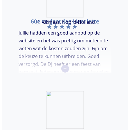
60e verjaardag Henriette
Alkmaar, Noord-Holland
Jullie hadden een goed aanbod op de
website en het was prettig om meteen te
weten wat de kosten zouden zijn. Fijn om
de keuze te kunnen uitbreiden. Goed
verzorgd. De DJ heeft er een feest van
+
gemaakt. Iedereen was super enthousiast,
er werd lekker gedanst en ik kreeg
meerdere complimenten van mijn gasten
over de DJ. Bij deze Marcel, top gedaan en
ik en mijn gasten genieten nog heerlijk na.