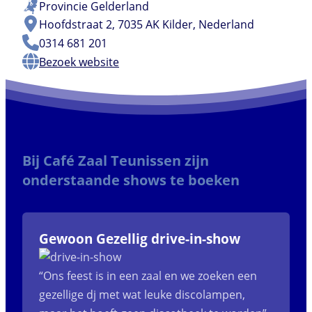
Provincie
Gelderland
Hoofdstraat 2, 7035 AK Kilder, Nederland
0314 681 201
Bezoek website
Bij Café Zaal Teunissen zijn
onderstaande shows te boeken
Gewoon Gezellig drive-in-show
“Ons feest is in een zaal en we zoeken een
gezellige dj met wat leuke discolampen,