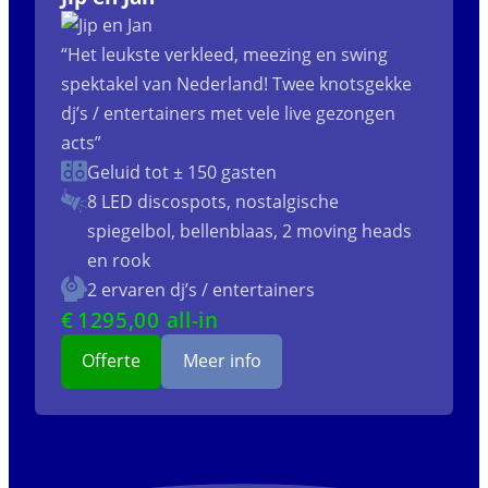
“Het leukste verkleed, meezing en swing
spektakel van Nederland! Twee knotsgekke
dj’s / entertainers met vele live gezongen
acts”
Geluid tot ± 150 gasten
8 LED discospots, nostalgische
spiegelbol, bellenblaas, 2 moving heads
en rook
2 ervaren dj’s / entertainers
€
1295
,00 all-in
Offerte
Meer info