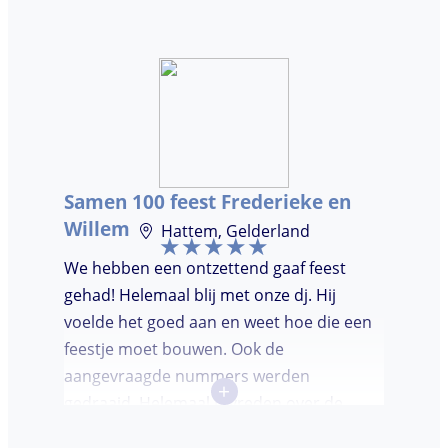
ooit. Duidelijke communicatie, een TOP DJ
hadden wij deze avond. Je krijgt waar voor
je geld. De gasten vroegen zich af waar ik
jullie gevonden had. Wij hebben een
onvergetelijke avond gehad. Dankjulliewel.
Samen 100 feest Frederieke en
Willem
Hattem, Gelderland
We hebben een ontzettend gaaf feest
gehad! Helemaal blij met onze dj. Hij
voelde het goed aan en weet hoe die een
feestje moet bouwen. Ook de
aangevraagde nummers werden
+
gedraaid. Helemaal tevreden over de
avond en over de communicatie vooraf.