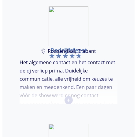
Bedrijfsfeest
Roosendaal, Brabant
Het algemene contact en het contact met
de dj verliep prima. Duidelijke
communicatie, alle vrijheid om keuzes te
maken en meedenkend. Een paar dagen
vóór de show werd er nog contact
+
opgenomen door de dj om nog eea door
te nemen. Dj was keurig op tijd en
vriendelijk. We waren (uiteindelijk) maar
met een klein clubje mensen en dat had
wel invloed op de bezetting van de