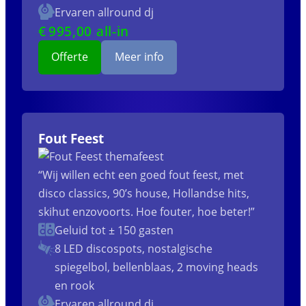
Ervaren allround dj
€
995
,00 all-in
Offerte
Meer info
Fout Feest
“Wij willen echt een goed fout feest, met
disco classics, 90’s house, Hollandse hits,
skihut enzovoorts. Hoe fouter, hoe beter!”
Geluid tot ± 150 gasten
8 LED discospots, nostalgische
spiegelbol, bellenblaas, 2 moving heads
en rook
Ervaren allround dj