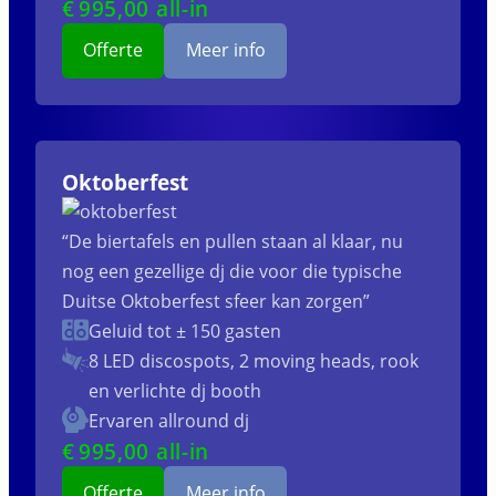
€
995
,00 all-in
Offerte
Meer info
Oktoberfest
“De biertafels en pullen staan al klaar, nu
nog een gezellige dj die voor die typische
Duitse Oktoberfest sfeer kan zorgen”
Geluid tot ± 150 gasten
8 LED discospots, 2 moving heads, rook
en verlichte dj booth
Ervaren allround dj
€
995
,00 all-in
Offerte
Meer info