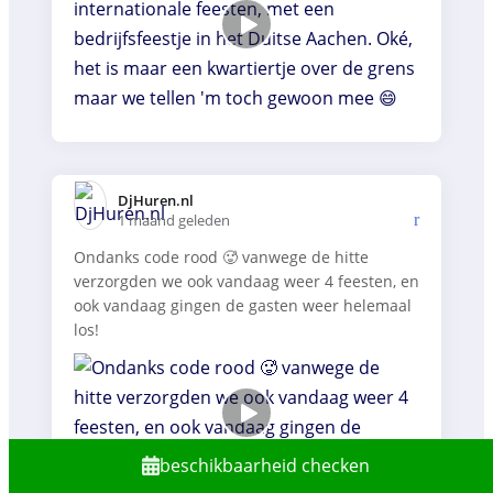
DjHuren.nl️
1 maand geleden
Ondanks code rood 🥵 vanwege de hitte
verzorgden we ook vandaag weer 4 feesten, en
ook vandaag gingen de gasten weer helemaal
los!
beschikbaarheid checken