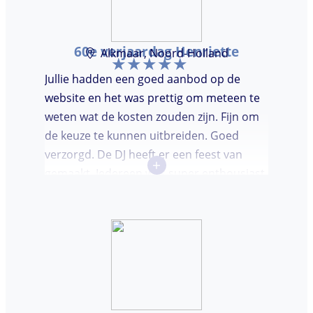
60e verjaardag Henriette
Alkmaar, Noord-Holland
Jullie hadden een goed aanbod op de
website en het was prettig om meteen te
weten wat de kosten zouden zijn. Fijn om
de keuze te kunnen uitbreiden. Goed
verzorgd. De DJ heeft er een feest van
+
gemaakt. Iedereen was super enthousiast,
er werd lekker gedanst en ik kreeg
meerdere complimenten van mijn gasten
over de DJ. Bij deze Marcel, top gedaan en
ik en mijn gasten genieten nog heerlijk na.