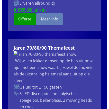
Ervaren allround dj
€
995
,00 all-in
Offerte
Meer info
Jaren 70/80/90 Themafeest
“Wij willen lekker dansen op de hits uit onze
tijd, met een show waarbij zowel de muziek
als de uitstraling helemaal aansluit op die
sfeer”
Geluid tot ± 150 gasten
8 LED discospots, nostalgische
spiegelbol, bellenblaas, 2 moving heads
en rook