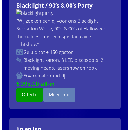
Blacklight / 90’s & 00’s Party
“Wij zoeken een dj voor ons Blacklight,
Sensation White, 90’s & 00’s of Halloween
themafeest met een spectaculaire
lichtshow”
Geluid tot ± 150 gasten
Blacklight kanon, 8 LED discospots, 2
moving heads, lasershow en rook
Ervaren allround dj
€
995
,00 all-in
Offerte
Meer info
Jip en Jan