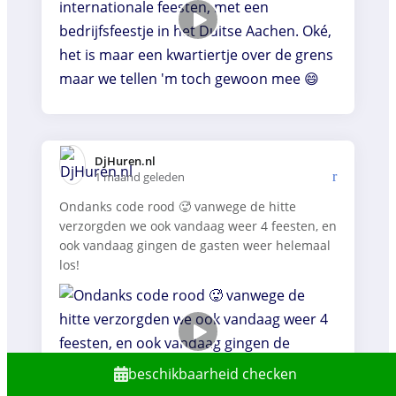
DjHuren.nl️
1 maand geleden
Ondanks code rood 🥵 vanwege de hitte
verzorgden we ook vandaag weer 4 feesten, en
ook vandaag gingen de gasten weer helemaal
los!
beschikbaarheid checken