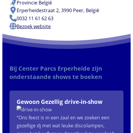
Provincie
België
Erperheidestraat 2, 3990 Peer, België
0032 11 61 62 63
Bezoek website
Bij Center Parcs Erperheide zijn
onderstaande shows te boeken
Gewoon Gezellig drive-in-show
“Ons feest is in een zaal en we zoeken een
gezellige dj met wat leuke discolampen,