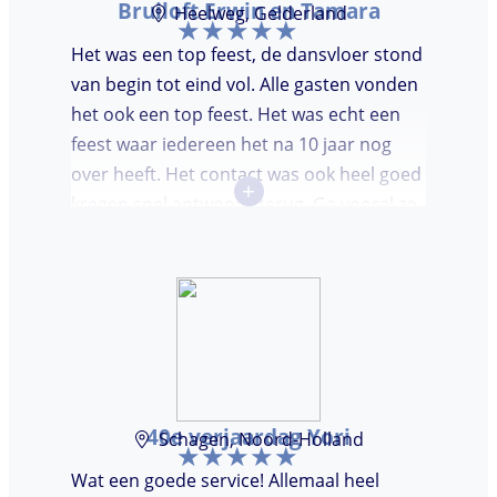
Bruiloft Erwin en Tamara
Heelweg, Gelderland
Het was een top feest, de dansvloer stond
van begin tot eind vol. Alle gasten vonden
het ook een top feest. Het was echt een
feest waar iedereen het na 10 jaar nog
over heeft. Het contact was ook heel goed
+
kregen snel antwoord terug. Ga vooral zo
door, kon voor ons niet beter!
40e verjaardag Yori
Schagen, Noord-Holland
Wat een goede service! Allemaal heel