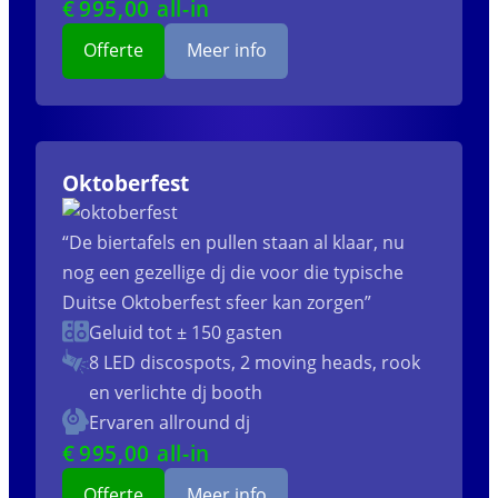
€
995
,00 all-in
Offerte
Meer info
Oktoberfest
“De biertafels en pullen staan al klaar, nu
nog een gezellige dj die voor die typische
Duitse Oktoberfest sfeer kan zorgen”
Geluid tot ± 150 gasten
8 LED discospots, 2 moving heads, rook
en verlichte dj booth
Ervaren allround dj
€
995
,00 all-in
Offerte
Meer info