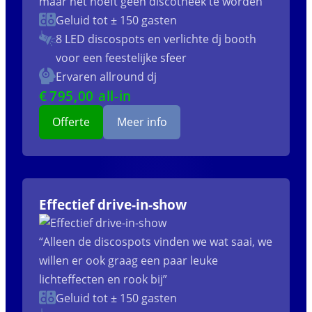
maar het hoeft geen discotheek te worden”
Geluid tot ± 150 gasten
8 LED discospots
en verlichte dj booth
voor een feestelijke sfeer
Ervaren allround dj
€
795
,00 all-in
Offerte
Meer info
Effectief drive-in-show
“Alleen de discospots vinden we wat saai, we
willen er ook graag een paar leuke
lichteffecten en rook bij”
Geluid tot ± 150 gasten