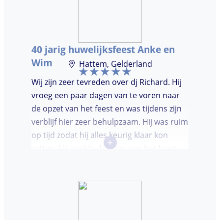
dansvloer. Ondanks dat, wist de dj toch
mensen op de dansvloer te krijgen en kon
hij prima inschatten wat er gedraaid
40 jarig huwelijksfeest Anke en
moest worden. Er was de mogelijkheid om
Wim
Hattem, Gelderland
verzoeknummers aan te vragen.
Wij zijn zeer tevreden over dj Richard. Hij
vroeg een paar dagen van te voren naar
de opzet van het feest en was tijdens zijn
verblijf hier zeer behulpzaam. Hij was ruim
op tijd zodat hij alles keurig klaar kon
+
zetten. Hij voelde de sfeer van het feest
goed aan. Wij vonden het prettig dat hij
niet teveel tussen de nummers
doorpraatte. Het was heel leuk dat er
goed is gedanst!