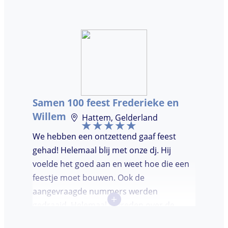
ooit. Duidelijke communicatie, een TOP DJ
hadden wij deze avond. Je krijgt waar voor
je geld. De gasten vroegen zich af waar ik
jullie gevonden had. Wij hebben een
onvergetelijke avond gehad. Dankjulliewel.
Samen 100 feest Frederieke en
Willem
Hattem, Gelderland
We hebben een ontzettend gaaf feest
gehad! Helemaal blij met onze dj. Hij
voelde het goed aan en weet hoe die een
feestje moet bouwen. Ook de
aangevraagde nummers werden
+
gedraaid. Helemaal tevreden over de
avond en over de communicatie vooraf.