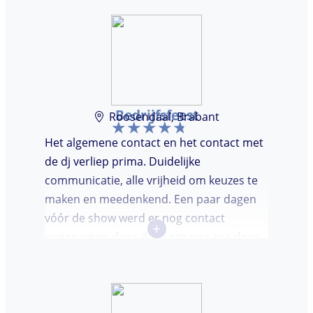
Bedrijfsfeest
Roosendaal, Brabant
Het algemene contact en het contact met
de dj verliep prima. Duidelijke
communicatie, alle vrijheid om keuzes te
maken en meedenkend. Een paar dagen
vóór de show werd er nog contact
+
opgenomen door de dj om nog eea door
te nemen. Dj was keurig op tijd en
vriendelijk. We waren (uiteindelijk) maar
met een klein clubje mensen en dat had
wel invloed op de bezetting van de