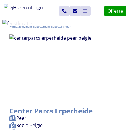
Ga
Offerte
naar
de
Home
België
België
Peer
>>
>>
>>
inhoud
Center Parcs Erperheide
Peer
Regio
België