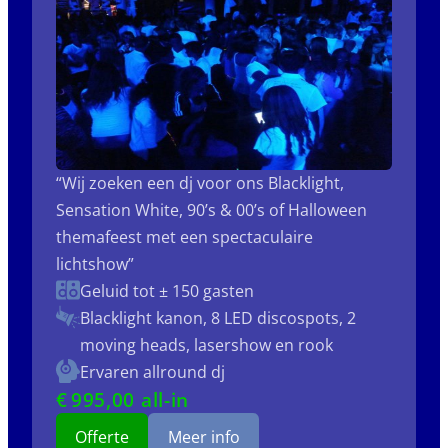
“Wij zoeken een dj voor ons Blacklight,
Sensation White, 90’s & 00’s of Halloween
themafeest met een spectaculaire
lichtshow”
Geluid tot ± 150 gasten
Blacklight kanon, 8 LED discospots, 2
moving heads, lasershow en rook
Ervaren allround dj
€
995
,00 all-in
Offerte
Meer info