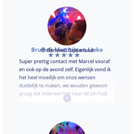
Bruiloft Matthijs en Lieke
Bemmel, Gelderland
Super prettig contact met Marcel vooraf
en ook op de avond zelf. Eigenlijk vond ik
het heel moeilijk om onze wensen
duidelijk te maken, we wouden gewoon
graag dat iedereen het naar de zin had.
+
Dat is zeker gelukt, er is volop gedanst. Ik
vond het heel prettig dat Marcel vooraf de
avond even kwam kennis maken. Super
avondje gehad en zou DJ huren zeker
aanbevelen.