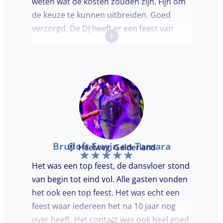
weten wat de kosten zouden zijn. Fijn om
de keuze te kunnen uitbreiden. Goed
verzorgd. De DJ heeft er een feest van
+
gemaakt. Iedereen was super enthousiast,
er werd lekker gedanst en ik kreeg
meerdere complimenten van mijn gasten
over de DJ. Bij deze Marcel, top gedaan en
ik en mijn gasten genieten nog heerlijk na.
Bruiloft Erwin en Tamara
Heelweg, Gelderland
Het was een top feest, de dansvloer stond
van begin tot eind vol. Alle gasten vonden
het ook een top feest. Het was echt een
feest waar iedereen het na 10 jaar nog
over heeft. Het contact was ook heel goed