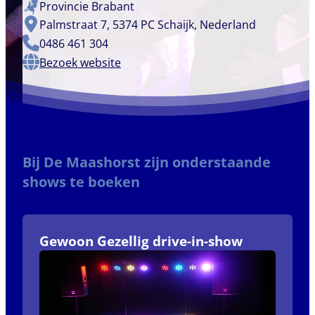
Provincie
Brabant
Palmstraat 7, 5374 PC Schaijk, Nederland
0486 461 304
Bezoek website
Bij De Maashorst zijn onderstaande
shows te boeken
Gewoon Gezellig drive-in-show