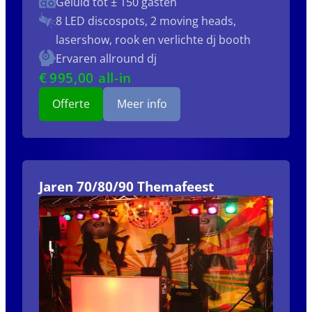
Geluid tot ± 150 gasten
8 LED discospots, 2 moving heads,
lasershow, rook en verlichte dj booth
Ervaren allround dj
€
995
,00 all-in
Offerte
Meer info
Jaren 70/80/90 Themafeest