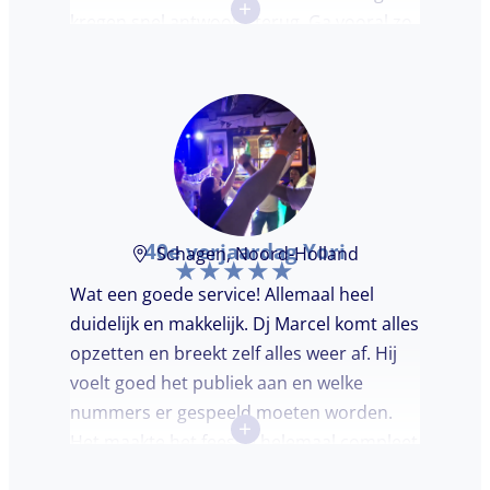
+
kregen snel antwoord terug. Ga vooral zo
door, kon voor ons niet beter!
40e verjaardag Yori
Schagen, Noord-Holland
Wat een goede service! Allemaal heel
duidelijk en makkelijk. Dj Marcel komt alles
opzetten en breekt zelf alles weer af. Hij
voelt goed het publiek aan en welke
nummers er gespeeld moeten worden.
+
Het maakte het feestje helemaal compleet
en super gezellig!