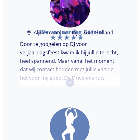
70e verjaardag Corrie
Alphen aan den Rijn, Zuid-Holland
Door te googelen op DJ voor
verjaardagsfeest kwam ik bij jullie terecht,
heel spannend. Maar vanaf het moment
dat wij contact hadden met jullie voelde
het voor mij goed. De Drive-in-show
+
Intiem was voor ons feest de beste optie
ooit. Duidelijke communicatie, een TOP DJ
hadden wij deze avond. Je krijgt waar voor
je geld. De gasten vroegen zich af waar ik
jullie gevonden had. Wij hebben een
onvergetelijke avond gehad. Dankjulliewel.