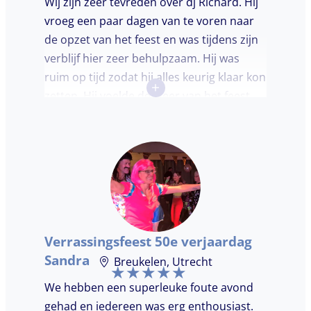
Wij zijn zeer tevreden over dj Richard. Hij
vroeg een paar dagen van te voren naar
de opzet van het feest en was tijdens zijn
verblijf hier zeer behulpzaam. Hij was
ruim op tijd zodat hij alles keurig klaar kon
+
zetten. Hij voelde de sfeer van het feest
goed aan. Wij vonden het prettig dat hij
niet teveel tussen de nummers
doorpraatte. Het was heel leuk dat er
goed is gedanst!
Verrassingsfeest 50e verjaardag
Sandra
Breukelen, Utrecht
We hebben een superleuke foute avond
gehad en iedereen was erg enthousiast.