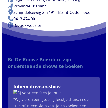
Regio
Den Bosch
,
Eindhoven
,
Tilburg
Provincie
Brabant
Schijndelseweg 2, 5491 TB Sint-Oedenrode
0413 474 901
Bezoek website
Bij De Rooise Boerderij zijn
onderstaande shows te boeken
Intiem drive-in-show
“Wij vieren een gezellig feestje thuis, in de
tuin of in een klein zaaltje en zoeken een