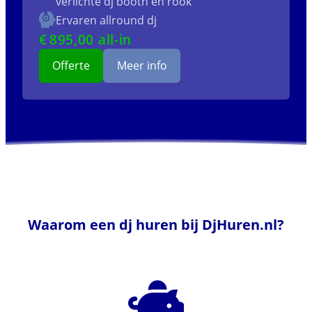
verlichte dj booth en rook
Ervaren allround dj
€
895
,00 all-in
Offerte
Meer info
Waarom een dj huren bij DjHuren.nl?