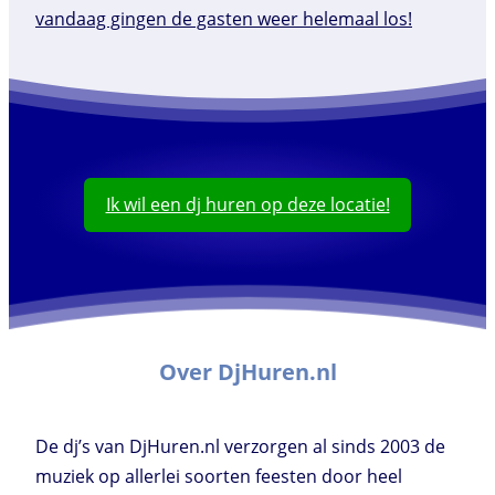
Ik wil een dj huren op deze locatie!
Over DjHuren.nl
De dj’s van DjHuren.nl verzorgen al sinds 2003 de
muziek op allerlei soorten feesten door heel