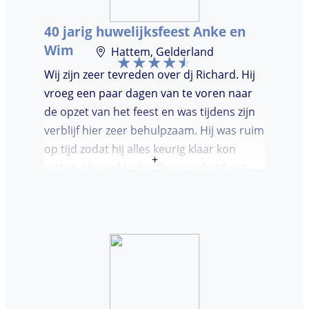
moest worden. Er was de mogelijkheid om
40 jarig huwelijksfeest Anke en
verzoeknummers aan te vragen.
Wim
Hattem, Gelderland
Wij zijn zeer tevreden over dj Richard. Hij
vroeg een paar dagen van te voren naar
de opzet van het feest en was tijdens zijn
verblijf hier zeer behulpzaam. Hij was ruim
op tijd zodat hij alles keurig klaar kon
+
zetten. Hij voelde de sfeer van het feest
goed aan. Wij vonden het prettig dat hij
niet teveel tussen de nummers
doorpraatte. Het was heel leuk dat er
goed is gedanst!