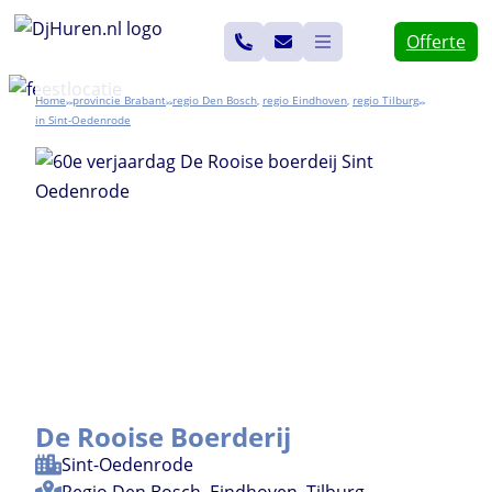
Ga
Offerte
naar
de
Home
Brabant
Den Bosch
,
Eindhoven
,
Tilburg
>>
>>
>>
inhoud
Sint-Oedenrode
De Rooise Boerderij
Sint-Oedenrode