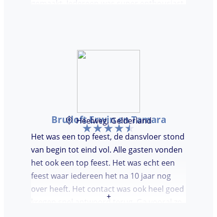
gemaakt. Iedereen was super enthousiast,
er werd lekker gedanst en ik kreeg
meerdere complimenten van mijn gasten
over de DJ. Bij deze Marcel, top gedaan en
ik en mijn gasten genieten nog heerlijk na.
Bruiloft Erwin en Tamara
Heelweg, Gelderland
Het was een top feest, de dansvloer stond
van begin tot eind vol. Alle gasten vonden
het ook een top feest. Het was echt een
feest waar iedereen het na 10 jaar nog
over heeft. Het contact was ook heel goed
+
kregen snel antwoord terug. Ga vooral zo
door, kon voor ons niet beter!