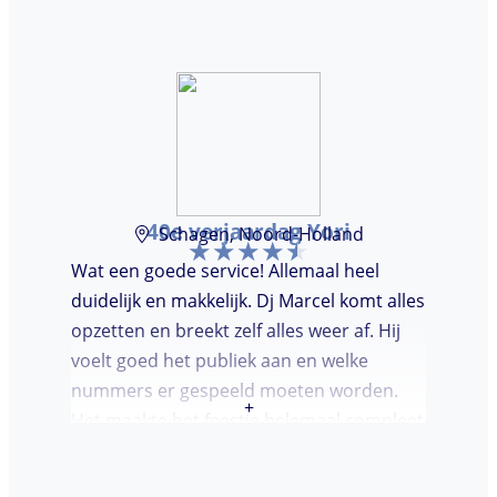
40e verjaardag Yori
Schagen, Noord-Holland
Wat een goede service! Allemaal heel
duidelijk en makkelijk. Dj Marcel komt alles
opzetten en breekt zelf alles weer af. Hij
voelt goed het publiek aan en welke
nummers er gespeeld moeten worden.
+
Het maakte het feestje helemaal compleet
en super gezellig!