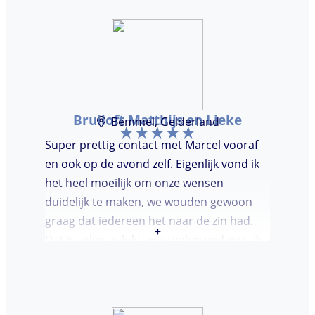
Bruiloft Matthijs en Lieke
Bemmel, Gelderland
Super prettig contact met Marcel vooraf
en ook op de avond zelf. Eigenlijk vond ik
het heel moeilijk om onze wensen
duidelijk te maken, we wouden gewoon
graag dat iedereen het naar de zin had.
+
Dat is zeker gelukt, er is volop gedanst. Ik
vond het heel prettig dat Marcel vooraf de
avond even kwam kennis maken. Super
avondje gehad en zou DJ huren zeker