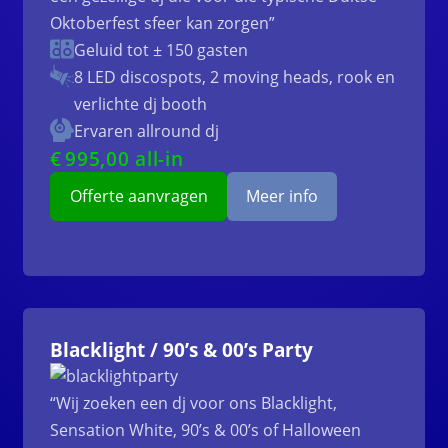
Oktoberfest sfeer kan zorgen”
Geluid tot ± 150 gasten
8 LED discospots, 2 moving heads, rook en
verlichte dj booth
Ervaren allround dj
€
995
,00 all-in
Offerte aanvragen
Meer info
Blacklight / 90’s & 00’s Party
“Wij zoeken een dj voor ons Blacklight,
Sensation White, 90’s & 00’s of Halloween