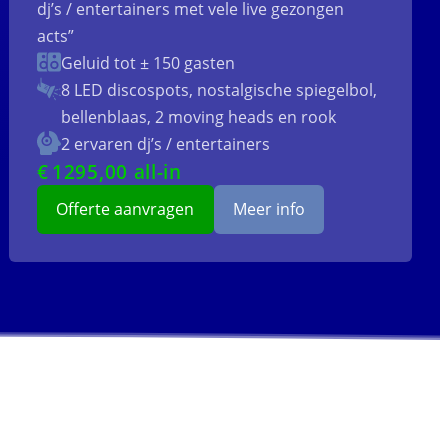
dj’s / entertainers met vele live gezongen
acts”
Geluid tot ± 150 gasten
8 LED discospots, nostalgische spiegelbol,
bellenblaas, 2 moving heads en rook
2 ervaren dj’s / entertainers
€
1295
,00 all-in
Offerte aanvragen
Meer info