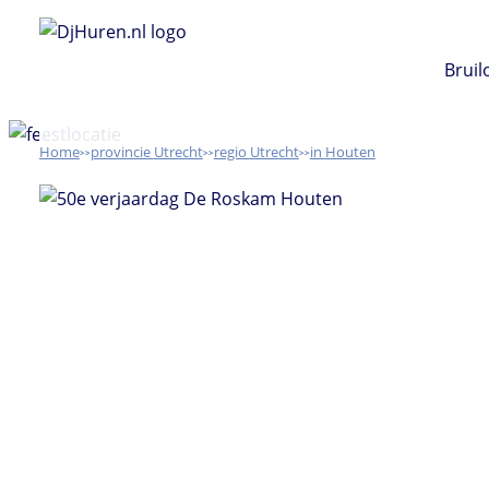
Ga
naar
Bruil
de
inhoud
Home
Utrecht
Utrecht
Houten
>>
>>
>>