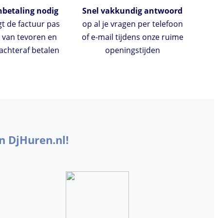
betaling nodig
Snel vakkundig antwoord
gt de factuur pas
op al je vragen per telefoon
 van tevoren en
of e-mail tijdens onze ruime
chteraf betalen
openingstijden
n DjHuren.nl!