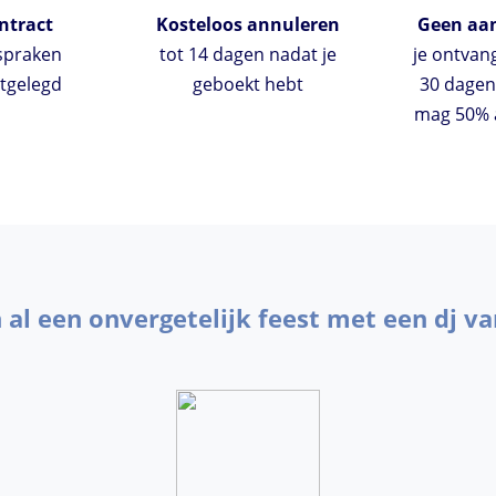
ntract
Kosteloos annuleren
Geen aan
fspraken
tot 14 dagen nadat je
je ontvan
stgelegd
geboekt hebt
30 dagen
mag 50% a
n al een onvergetelijk feest met een dj va