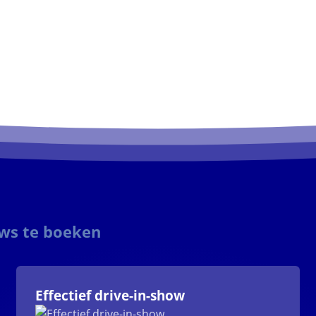
ows te boeken
Effectief drive-in-show