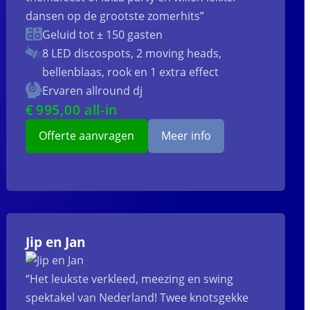
dansen op de grootste zomerhits”
Geluid tot ± 150 gasten
8 LED discospots, 2 moving heads,
bellenblaas, rook en 1 extra effect
Ervaren allround dj
€
995
,00 all-in
Offerte aanvragen
Meer info
Jip en Jan
“Het leukste verkleed, meezing en swing
spektakel van Nederland! Twee knotsgekke