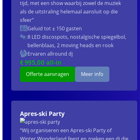
tijd, met een show waarbij zowel de muziek
als de uitstraling helemaal aansluit op die
sfeer”
Geluid tot ± 150 gasten
8 LED discospots, nostalgische spiegelbol,
bellenblaas, 2 moving heads en rook
Ervaren allround dj
€
995
,00 all-in
Offerte aanvragen
Meer info
Apres-ski Party
“Wij organiseren een Apres-ski Party of
Winter Wonderland feest en zoeken een dj die