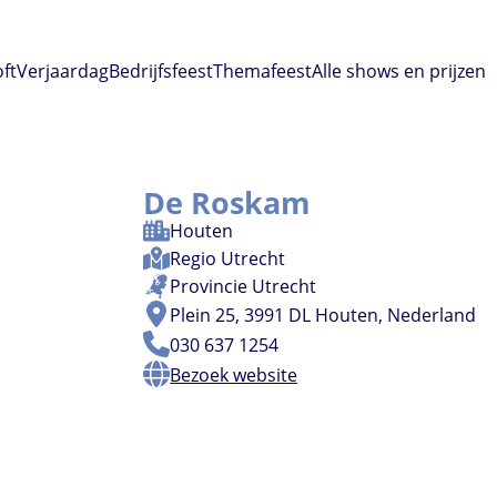
oft
Verjaardag
Bedrijfsfeest
Themafeest
Alle shows en prijzen
De Roskam
Houten
Regio
Utrecht
Provincie
Utrecht
Plein 25, 3991 DL Houten, Nederland
030 637 1254
Bezoek website