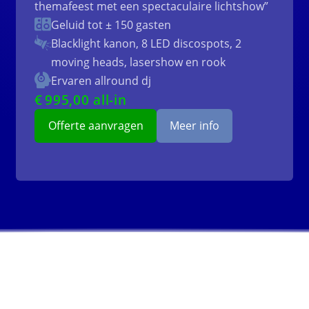
themafeest met een spectaculaire lichtshow”
Geluid tot ± 150 gasten
Blacklight kanon, 8 LED discospots, 2
moving heads, lasershow en rook
Ervaren allround dj
€
995
,00 all-in
Offerte aanvragen
Meer info