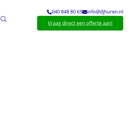
040 848 80 69
info@djhuren.nl
Vraag direct een offerte aan!