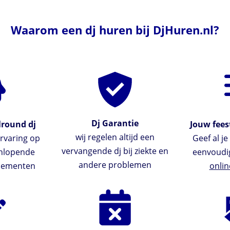
Waarom een dj huren bij DjHuren.nl?
Dj Garantie
lround dj
Jouw feest
wij regelen altijd een
rvaring op
Geef al j
vervangende dj bij ziekte en
enlopende
eenvoudi
andere problemen
enementen
onlin