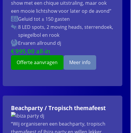
show met een chique uitstraling, maar ook
een mooie lichtshow voor later op de avond”
Geluid tot ± 150 gasten
8 LED spots, 2 moving heads, sterrendoek,
spiegelbol en rook
Ervaren allround dj
€
995
,00 all-in
Offerte aanvragen
Meer info
Beachparty / Tropisch themafeest
“Wij organiseren een beachparty, tropisch
themafeest of Ibiza party en willen lekker