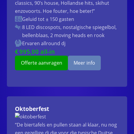
classics, 90’s house, Hollandse hits, skihut
enzovoorts. Hoe fouter, hoe beter!”
Geluid tot ± 150 gasten
8 LED discospots, nostalgische spiegelbol,
bellenblaas, 2 moving heads en rook
Ervaren allround dj
€
995
,00 all-in
Offerte aanvragen
Meer info
Oktoberfest
“De biertafels en pullen staan al klaar, nu nog
een gezellige dj die voor die typische Duitse