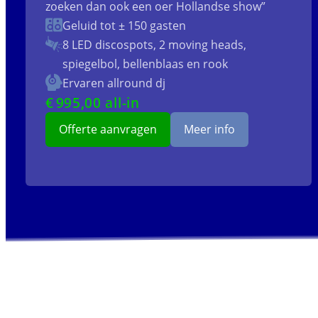
zoeken dan ook een oer Hollandse show”
Geluid tot ± 150 gasten
8 LED discospots, 2 moving heads,
spiegelbol, bellenblaas en rook
Ervaren allround dj
€
995
,00 all-in
Offerte aanvragen
Meer info