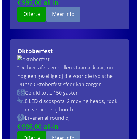
€
995
,00 all-in
Offerte
Meer info
Oktoberfest
“De biertafels en pullen staan al klaar, nu
nog een gezellige dj die voor die typische
Duitse Oktoberfest sfeer kan zorgen”
Geluid tot ± 150 gasten
8 LED discospots, 2 moving heads, rook
en verlichte dj booth
Ervaren allround dj
€
995
,00 all-in
Offerte
Meer info