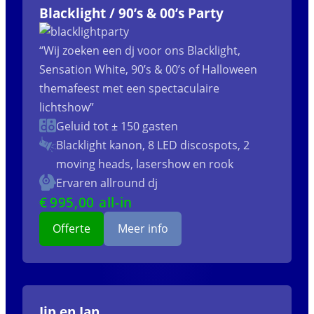
Blacklight / 90’s & 00’s Party
“Wij zoeken een dj voor ons Blacklight,
Sensation White, 90’s & 00’s of Halloween
themafeest met een spectaculaire
lichtshow”
Geluid tot ± 150 gasten
Blacklight kanon, 8 LED discospots, 2
moving heads, lasershow en rook
Ervaren allround dj
€
995
,00 all-in
Offerte
Meer info
Jip en Jan