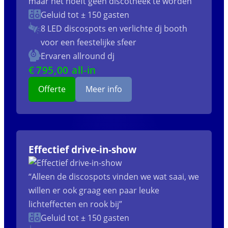
maar het hoeft geen discotheek te worden”
Geluid tot ± 150 gasten
8 LED discospots
en verlichte dj booth
voor een feestelijke sfeer
Ervaren allround dj
€
795
,00 all-in
Offerte
Meer info
Effectief drive-in-show
“Alleen de discospots vinden we wat saai, we
willen er ook graag een paar leuke
lichteffecten en rook bij”
Geluid tot ± 150 gasten