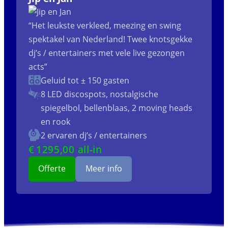
“Het leukste verkleed, meezing en swing
spektakel van Nederland! Twee knotsgekke
dj’s / entertainers met vele live gezongen
acts”
Geluid tot ± 150 gasten
8 LED discospots, nostalgische
spiegelbol, bellenblaas, 2 moving heads
en rook
2 ervaren dj’s / entertainers
€
1295
,00 all-in
Offerte
Meer info