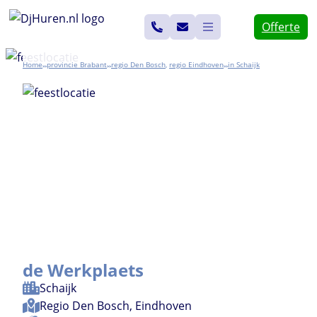
Ga
Offerte
naar
de
Home
Brabant
Den Bosch
,
Eindhoven
Schaijk
>>
>>
>>
inhoud
de Werkplaets
Schaijk
Regio
Den Bosch
,
Eindhoven