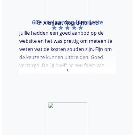
60e verjaardag Henriette
Alkmaar, Noord-Holland
Jullie hadden een goed aanbod op de
website en het was prettig om meteen te
weten wat de kosten zouden zijn. Fijn om
de keuze te kunnen uitbreiden. Goed
verzorgd. De DJ heeft er een feest van
+
gemaakt. Iedereen was super enthousiast,
er werd lekker gedanst en ik kreeg
meerdere complimenten van mijn gasten
over de DJ. Bij deze Marcel, top gedaan en
ik en mijn gasten genieten nog heerlijk na.