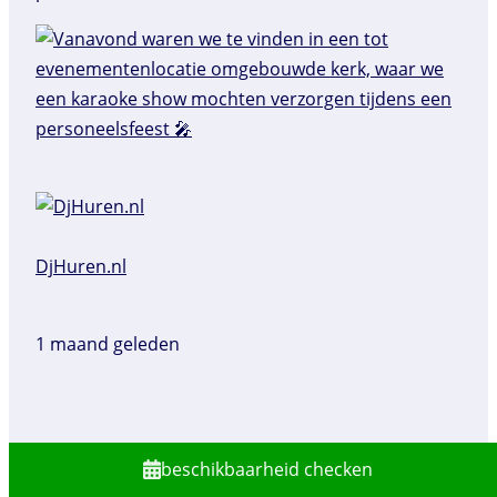
DjHuren.nl️
1 maand geleden
beschikbaarheid checken
Vanavond mochten we onze Fout Feest show