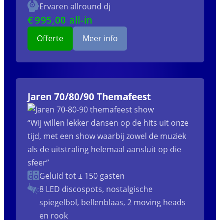
Ervaren allround dj
€
995
,00 all-in
Offerte
Meer info
Jaren 70/80/90 Themafeest
“Wij willen lekker dansen op de hits uit onze
tijd, met een show waarbij zowel de muziek
als de uitstraling helemaal aansluit op die
sfeer”
Geluid tot ± 150 gasten
8 LED discospots, nostalgische
spiegelbol, bellenblaas, 2 moving heads
en rook