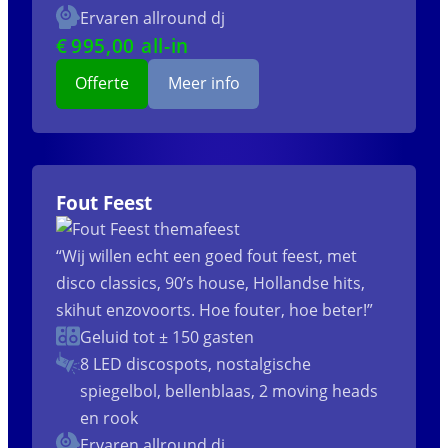
Ervaren allround dj
€
995
,00 all-in
Offerte
Meer info
Fout Feest
“Wij willen echt een goed fout feest, met
disco classics, 90’s house, Hollandse hits,
skihut enzovoorts. Hoe fouter, hoe beter!”
Geluid tot ± 150 gasten
8 LED discospots, nostalgische
spiegelbol, bellenblaas, 2 moving heads
en rook
Ervaren allround dj