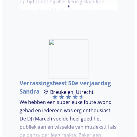
op tijd zodat hij alles keurig klaar kon
+
zetten. Hij voelde de sfeer van het feest
goed aan. Wij vonden het prettig dat hij
niet teveel tussen de nummers
doorpraatte. Het was heel leuk dat er
goed is gedanst!
Verrassingsfeest 50e verjaardag
Sandra
Breukelen, Utrecht
We hebben een superleuke foute avond
gehad en iedereen was erg enthousiast.
De DJ (Marcel) voelde heel goed het
publiek aan en wisselde van muziekstijl als
de dansvloer leeg raakte. Zeker een