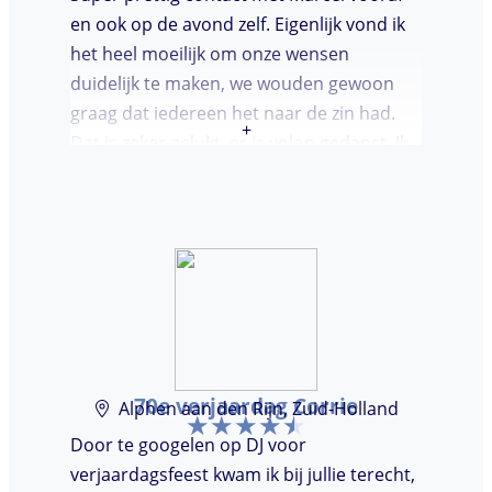
en ook op de avond zelf. Eigenlijk vond ik
het heel moeilijk om onze wensen
duidelijk te maken, we wouden gewoon
graag dat iedereen het naar de zin had.
+
Dat is zeker gelukt, er is volop gedanst. Ik
vond het heel prettig dat Marcel vooraf de
avond even kwam kennis maken. Super
avondje gehad en zou DJ huren zeker
aanbevelen.
70e verjaardag Corrie
Alphen aan den Rijn, Zuid-Holland
Door te googelen op DJ voor
verjaardagsfeest kwam ik bij jullie terecht,