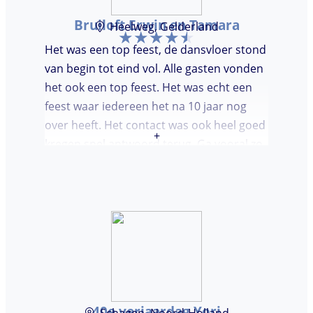
Bruiloft Erwin en Tamara
Heelweg, Gelderland
Het was een top feest, de dansvloer stond
van begin tot eind vol. Alle gasten vonden
het ook een top feest. Het was echt een
feest waar iedereen het na 10 jaar nog
over heeft. Het contact was ook heel goed
+
kregen snel antwoord terug. Ga vooral zo
door, kon voor ons niet beter!
40e verjaardag Yori
Schagen, Noord-Holland