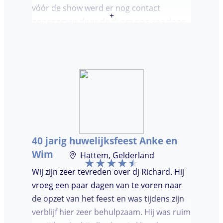
vóór de show werd er nog contact
+
opgenomen door de dj om nog eea door
te nemen. Dj was keurig op tijd en
vriendelijk. We waren (uiteindelijk) maar
met een klein clubje mensen en dat had
wel invloed op de bezetting van de
dansvloer. Ondanks dat, wist de dj toch
mensen op de dansvloer te krijgen en kon
hij prima inschatten wat er gedraaid
moest worden. Er was de mogelijkheid om
40 jarig huwelijksfeest Anke en
verzoeknummers aan te vragen.
Wim
Hattem, Gelderland
Wij zijn zeer tevreden over dj Richard. Hij
vroeg een paar dagen van te voren naar
de opzet van het feest en was tijdens zijn
verblijf hier zeer behulpzaam. Hij was ruim