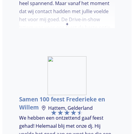
heel spannend. Maar vanaf het moment
dat wij contact hadden met jullie voelde
het voor mij goed. De Drive-in-show
+
Intiem was voor ons feest de beste optie
ooit. Duidelijke communicatie, een TOP DJ
hadden wij deze avond. Je krijgt waar voor
je geld. De gasten vroegen zich af waar ik
jullie gevonden had. Wij hebben een
onvergetelijke avond gehad. Dankjulliewel.
Samen 100 feest Frederieke en
Willem
Hattem, Gelderland
We hebben een ontzettend gaaf feest
gehad! Helemaal blij met onze dj. Hij
voelde het goed aan en weet hoe die een