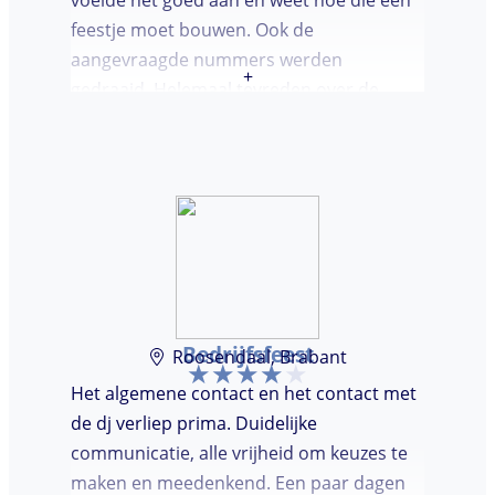
feestje moet bouwen. Ook de
aangevraagde nummers werden
+
gedraaid. Helemaal tevreden over de
avond en over de communicatie vooraf.
Bedrijfsfeest
Roosendaal, Brabant
Het algemene contact en het contact met
de dj verliep prima. Duidelijke
communicatie, alle vrijheid om keuzes te
maken en meedenkend. Een paar dagen