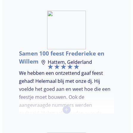
hadden wij deze avond. Je krijgt waar voor
je geld. De gasten vroegen zich af waar ik
jullie gevonden had. Wij hebben een
onvergetelijke avond gehad. Dankjulliewel.
Samen 100 feest Frederieke en
Willem
Hattem, Gelderland
We hebben een ontzettend gaaf feest
gehad! Helemaal blij met onze dj. Hij
voelde het goed aan en weet hoe die een
feestje moet bouwen. Ook de
aangevraagde nummers werden
+
gedraaid. Helemaal tevreden over de
avond en over de communicatie vooraf.