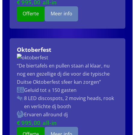
€
995
,00 all-in
Offerte
Meer info
Oktoberfest
“De biertafels en pullen staan al klaar, nu
nog een gezellige dj die voor die typische
Duitse Oktoberfest sfeer kan zorgen”
Geluid tot ± 150 gasten
8 LED discospots, 2 moving heads, rook
en verlichte dj booth
Ervaren allround dj
€
995
,00 all-in
Offerte
Meer info