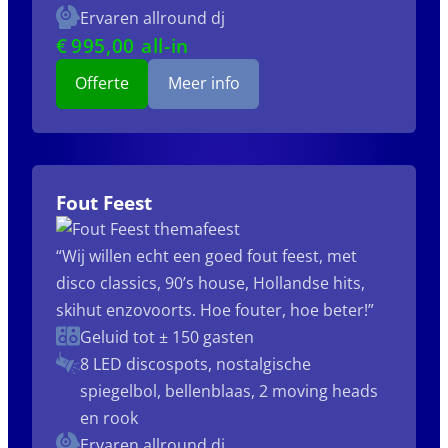
Ervaren allround dj
€
995
,00 all-in
Offerte
Meer info
Fout Feest
“Wij willen echt een goed fout feest, met
disco classics, 90’s house, Hollandse hits,
skihut enzovoorts. Hoe fouter, hoe beter!”
Geluid tot ± 150 gasten
8 LED discospots, nostalgische
spiegelbol, bellenblaas, 2 moving heads
en rook
Ervaren allround dj