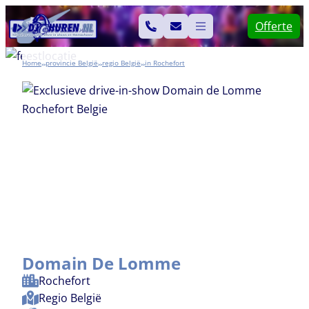
Ga
Offerte
naar
de
Home
België
België
Rochefort
>>
>>
>>
inhoud
Domain De Lomme
Rochefort
Regio
België