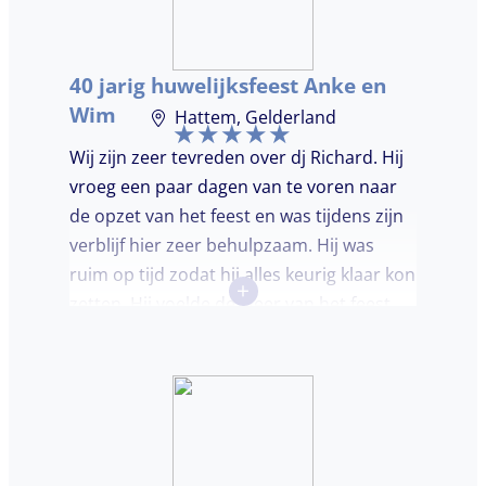
dansvloer. Ondanks dat, wist de dj toch
mensen op de dansvloer te krijgen en kon
hij prima inschatten wat er gedraaid
40 jarig huwelijksfeest Anke en
moest worden. Er was de mogelijkheid om
Wim
Hattem, Gelderland
verzoeknummers aan te vragen.
Wij zijn zeer tevreden over dj Richard. Hij
vroeg een paar dagen van te voren naar
de opzet van het feest en was tijdens zijn
verblijf hier zeer behulpzaam. Hij was
ruim op tijd zodat hij alles keurig klaar kon
+
zetten. Hij voelde de sfeer van het feest
goed aan. Wij vonden het prettig dat hij
niet teveel tussen de nummers
doorpraatte. Het was heel leuk dat er
goed is gedanst!