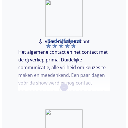
Bedrijfsfeest
Roosendaal, Brabant
Het algemene contact en het contact met
de dj verliep prima. Duidelijke
communicatie, alle vrijheid om keuzes te
maken en meedenkend. Een paar dagen
vóór de show werd er nog contact
+
opgenomen door de dj om nog eea door
te nemen. Dj was keurig op tijd en
vriendelijk. We waren (uiteindelijk) maar
met een klein clubje mensen en dat had
wel invloed op de bezetting van de