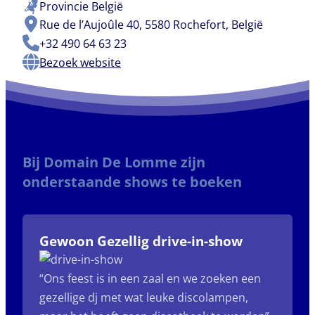
Provincie
België
Rue de l’Aujoûle 40, 5580 Rochefort, België
+32 490 64 63 23
Bezoek website
Bij Domain De Lomme zijn
onderstaande shows te boeken
Gewoon Gezellig drive-in-show
“Ons feest is in een zaal en we zoeken een
gezellige dj met wat leuke discolampen,