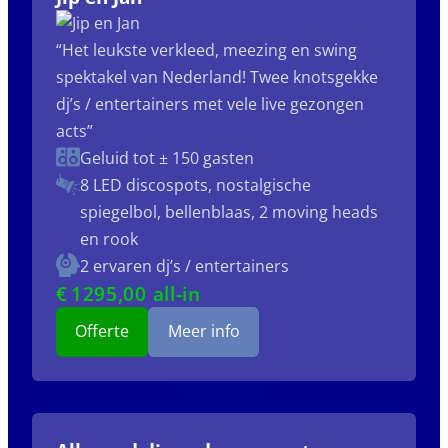
“Het leukste verkleed, meezing en swing
spektakel van Nederland! Twee knotsgekke
dj’s / entertainers met vele live gezongen
acts”
Geluid tot ± 150 gasten
8 LED discospots, nostalgische
spiegelbol, bellenblaas, 2 moving heads
en rook
2 ervaren dj’s / entertainers
€
1295
,00 all-in
Offerte
Meer info