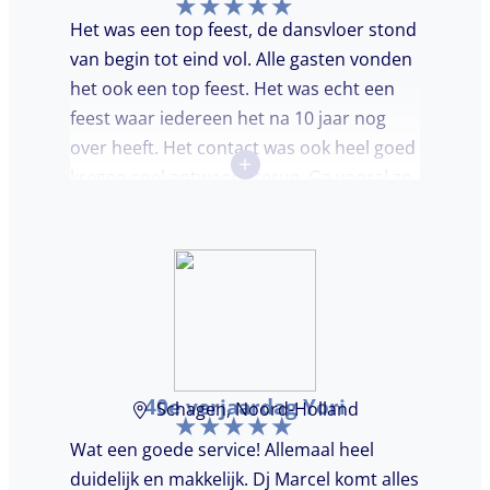
Het was een top feest, de dansvloer stond
van begin tot eind vol. Alle gasten vonden
het ook een top feest. Het was echt een
feest waar iedereen het na 10 jaar nog
over heeft. Het contact was ook heel goed
+
kregen snel antwoord terug. Ga vooral zo
door, kon voor ons niet beter!
40e verjaardag Yori
Schagen, Noord-Holland
Wat een goede service! Allemaal heel
duidelijk en makkelijk. Dj Marcel komt alles