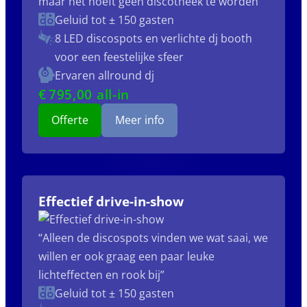
maar het hoeft geen discotheek te worden”
Geluid tot ± 150 gasten
8 LED discospots
en verlichte dj booth
voor een feestelijke sfeer
Ervaren allround dj
€
795
,00 all-in
Offerte
Meer info
Effectief drive-in-show
“Alleen de discospots vinden we wat saai, we
willen er ook graag een paar leuke
lichteffecten en rook bij”
Geluid tot ± 150 gasten