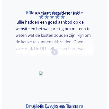
60e verjaardag Henriette
Alkmaar, Noord-Holland
Jullie hadden een goed aanbod op de
website en het was prettig om meteen te
weten wat de kosten zouden zijn. Fijn om
de keuze te kunnen uitbreiden. Goed
verzorgd. De DJ heeft er een feest van
+
gemaakt. Iedereen was super enthousiast,
er werd lekker gedanst en ik kreeg
meerdere complimenten van mijn gasten
over de DJ. Bij deze Marcel, top gedaan en
ik en mijn gasten genieten nog heerlijk na.
Bruiloft Erwin en Tamara
Heelweg, Gelderland