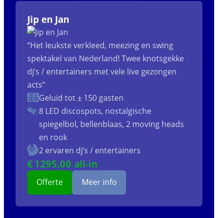
Jip en Jan
“Het leukste verkleed, meezing en swing
spektakel van Nederland! Twee knotsgekke
dj’s / entertainers met vele live gezongen
acts”
Geluid tot ± 150 gasten
8 LED discospots, nostalgische
spiegelbol, bellenblaas, 2 moving heads
en rook
2 ervaren dj’s / entertainers
€
1295
,00 all-in
Offerte
Meer info