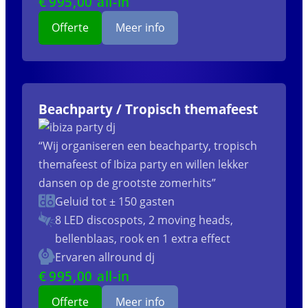
€
995
,00 all-in
Offerte
Meer info
Beachparty / Tropisch themafeest
“Wij organiseren een beachparty, tropisch
themafeest of Ibiza party en willen lekker
dansen op de grootste zomerhits”
Geluid tot ± 150 gasten
8 LED discospots, 2 moving heads,
bellenblaas, rook en 1 extra effect
Ervaren allround dj
€
995
,00 all-in
Offerte
Meer info