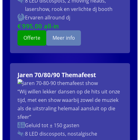
8 LED discospots, 2 moving heads,
lasershow, rook en verlichte dj booth
Ervaren allround dj
€
995
,00 all-in
Offerte
Meer info
Jaren 70/80/90 Themafeest
“Wij willen lekker dansen op de hits uit onze
tijd, met een show waarbij zowel de muziek
als de uitstraling helemaal aansluit op die
sfeer”
Geluid tot ± 150 gasten
8 LED discospots, nostalgische