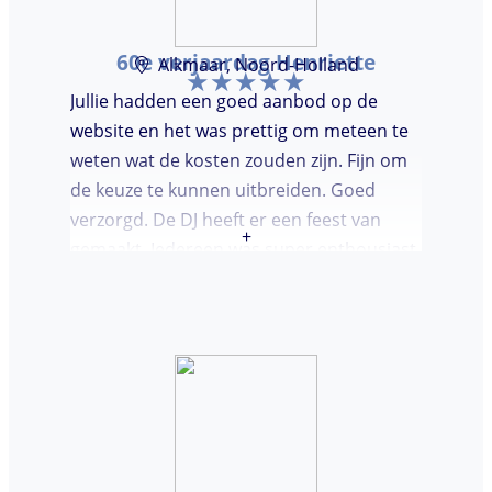
60e verjaardag Henriette
Alkmaar, Noord-Holland
Jullie hadden een goed aanbod op de
website en het was prettig om meteen te
weten wat de kosten zouden zijn. Fijn om
de keuze te kunnen uitbreiden. Goed
verzorgd. De DJ heeft er een feest van
+
gemaakt. Iedereen was super enthousiast,
er werd lekker gedanst en ik kreeg
meerdere complimenten van mijn gasten
over de DJ. Bij deze Marcel, top gedaan en
ik en mijn gasten genieten nog heerlijk na.