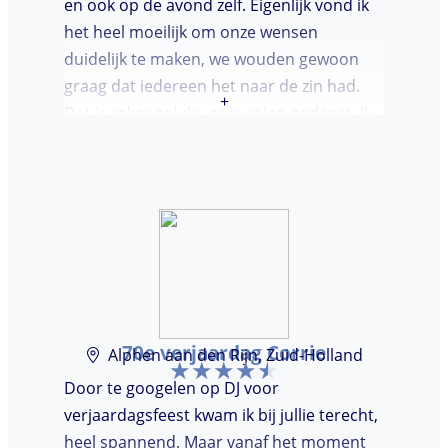
en ook op de avond zelf. Eigenlijk vond ik
het heel moeilijk om onze wensen
duidelijk te maken, we wouden gewoon
graag dat iedereen het naar de zin had.
+
Dat is zeker gelukt, er is volop gedanst. Ik
vond het heel prettig dat Marcel vooraf de
avond even kwam kennis maken. Super
avondje gehad en zou DJ huren zeker
aanbevelen.
70e verjaardag Corrie
Alphen aan den Rijn, Zuid-Holland
Door te googelen op DJ voor
verjaardagsfeest kwam ik bij jullie terecht,
heel spannend. Maar vanaf het moment