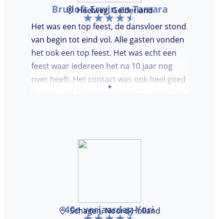
Bruiloft Erwin en Tamara
Heelweg, Gelderland
Het was een top feest, de dansvloer stond
van begin tot eind vol. Alle gasten vonden
het ook een top feest. Het was echt een
feest waar iedereen het na 10 jaar nog
over heeft. Het contact was ook heel goed
+
kregen snel antwoord terug. Ga vooral zo
door, kon voor ons niet beter!
40e verjaardag Yori
Schagen, Noord-Holland