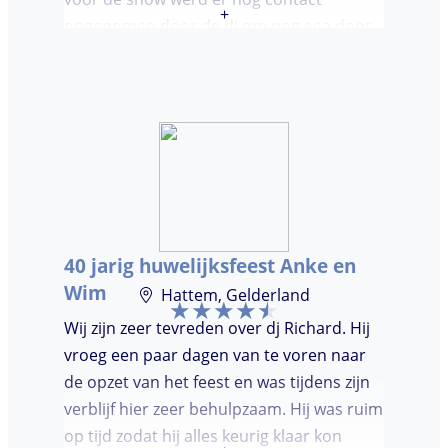
+
opgenomen door de dj om nog eea door
te nemen. Dj was keurig op tijd en
vriendelijk. We waren (uiteindelijk) maar
met een klein clubje mensen en dat had
wel invloed op de bezetting van de
dansvloer. Ondanks dat, wist de dj toch
mensen op de dansvloer te krijgen en kon
hij prima inschatten wat er gedraaid
moest worden. Er was de mogelijkheid om
40 jarig huwelijksfeest Anke en
verzoeknummers aan te vragen.
Wim
Hattem, Gelderland
Wij zijn zeer tevreden over dj Richard. Hij
vroeg een paar dagen van te voren naar
de opzet van het feest en was tijdens zijn
verblijf hier zeer behulpzaam. Hij was ruim
op tijd zodat hij alles keurig klaar kon