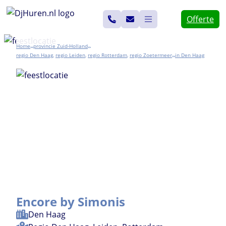
Ga
Offerte
naar
de
Home
Zuid-Holland
>>
>>
inhoud
Den Haag
,
Leiden
,
Rotterdam
,
Zoetermeer
Den Haag
>>
Encore by Simonis
Den Haag