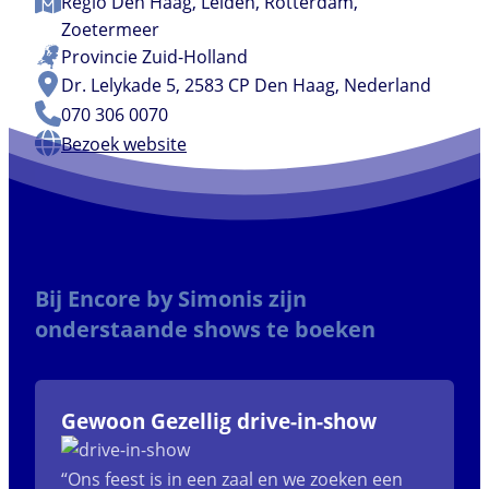
Regio
Den Haag
,
Leiden
,
Rotterdam
,
Zoetermeer
Provincie
Zuid-Holland
Dr. Lelykade 5, 2583 CP Den Haag, Nederland
070 306 0070
Bezoek website
Bij Encore by Simonis zijn
onderstaande shows te boeken
Gewoon Gezellig drive-in-show
“Ons feest is in een zaal en we zoeken een