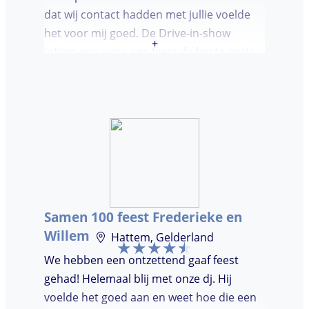
dat wij contact hadden met jullie voelde
het voor mij goed. De Drive-in-show
+
Intiem was voor ons feest de beste optie
ooit. Duidelijke communicatie, een TOP DJ
hadden wij deze avond. Je krijgt waar voor
je geld. De gasten vroegen zich af waar ik
jullie gevonden had. Wij hebben een
onvergetelijke avond gehad. Dankjulliewel.
Samen 100 feest Frederieke en
Willem
Hattem, Gelderland
We hebben een ontzettend gaaf feest
gehad! Helemaal blij met onze dj. Hij
voelde het goed aan en weet hoe die een