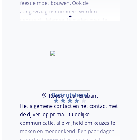
feestje moet bouwen. Ook de
aangevraagde nummers werden
+
gedraaid. Helemaal tevreden over de
avond en over de communicatie vooraf.
Bedrijfsfeest
Roosendaal, Brabant
Het algemene contact en het contact met
de dj verliep prima. Duidelijke
communicatie, alle vrijheid om keuzes te
maken en meedenkend. Een paar dagen
vóór de show werd er nog contact