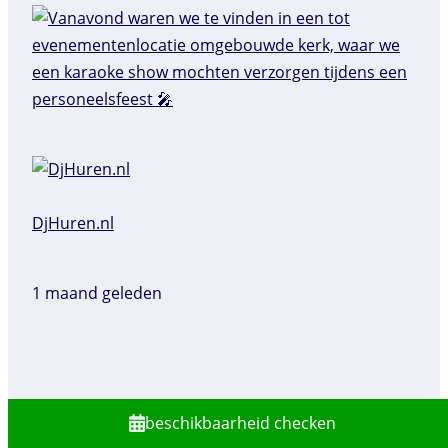
DjHuren.nl️
1 maand geleden
Vanavond mochten we onze Fout Feest show
beschikbaarheid checken
verzorgen voor een Brabants bedrijfsfeest, en wat