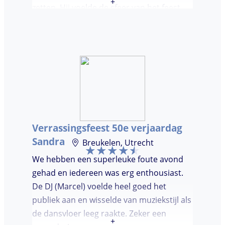
+
zetten. Hij voelde de sfeer van het feest
goed aan. Wij vonden het prettig dat hij
niet teveel tussen de nummers
doorpraatte. Het was heel leuk dat er
goed is gedanst!
Verrassingsfeest 50e verjaardag
Sandra
Breukelen, Utrecht
We hebben een superleuke foute avond
gehad en iedereen was erg enthousiast.
De DJ (Marcel) voelde heel goed het
publiek aan en wisselde van muziekstijl als
de dansvloer leeg raakte. Zeker een
+