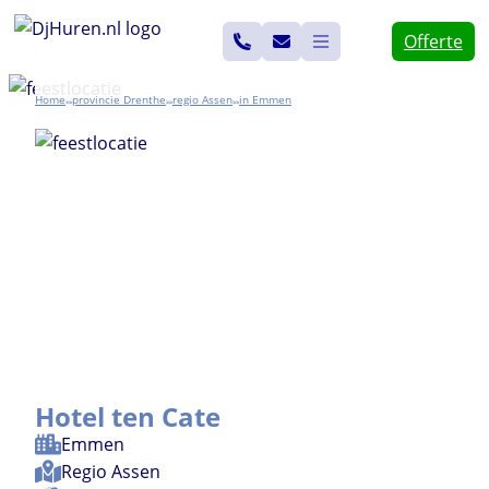
Ga
Offerte
naar
de
Home
Drenthe
Assen
Emmen
>>
>>
>>
inhoud
Hotel ten Cate
Emmen
Regio
Assen