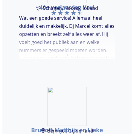
40e verjaardag Yori
Schagen, Noord-Holland
Wat een goede service! Allemaal heel
duidelijk en makkelijk. Dj Marcel komt alles
opzetten en breekt zelf alles weer af. Hij
voelt goed het publiek aan en welke
nummers er gespeeld moeten worden.
+
Het maakte het feestje helemaal compleet
en super gezellig!
Bruiloft Matthijs en Lieke
Bemmel, Gelderland