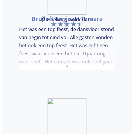
Bruiloft Erwin en Tamara
Heelweg, Gelderland
Het was een top feest, de dansvloer stond
van begin tot eind vol. Alle gasten vonden
het ook een top feest. Het was echt een
feest waar iedereen het na 10 jaar nog
over heeft. Het contact was ook heel goed
+
kregen snel antwoord terug. Ga vooral zo
door, kon voor ons niet beter!