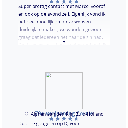
Super prettig contact met Marcel vooraf
en ook op de avond zelf. Eigenlijk vond ik
het heel moeilijk om onze wensen
duidelijk te maken, we wouden gewoon
graag dat iedereen het naar de zin had.
+
Dat is zeker gelukt, er is volop gedanst. Ik
vond het heel prettig dat Marcel vooraf de
avond even kwam kennis maken. Super
avondje gehad en zou DJ huren zeker
aanbevelen.
70e verjaardag Corrie
Alphen aan den Rijn, Zuid-Holland
Door te googelen op DJ voor