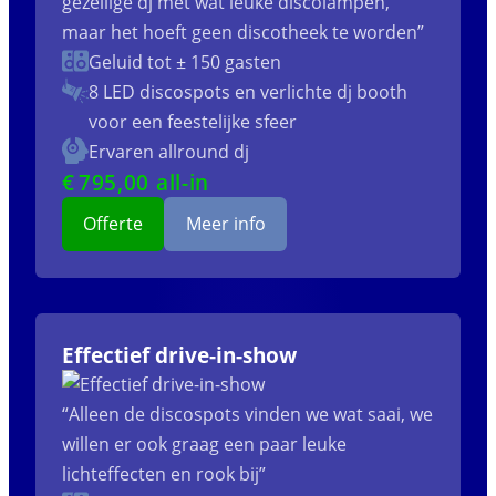
gezellige dj met wat leuke discolampen,
maar het hoeft geen discotheek te worden”
Geluid tot ± 150 gasten
8 LED discospots
en verlichte dj booth
voor een feestelijke sfeer
Ervaren allround dj
€
795
,00 all-in
Offerte
Meer info
Effectief drive-in-show
“Alleen de discospots vinden we wat saai, we
willen er ook graag een paar leuke
lichteffecten en rook bij”