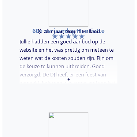
60e verjaardag Henriette
Alkmaar, Noord-Holland
Jullie hadden een goed aanbod op de
website en het was prettig om meteen te
weten wat de kosten zouden zijn. Fijn om
de keuze te kunnen uitbreiden. Goed
verzorgd. De DJ heeft er een feest van
+
gemaakt. Iedereen was super enthousiast,
er werd lekker gedanst en ik kreeg
meerdere complimenten van mijn gasten
over de DJ. Bij deze Marcel, top gedaan en
ik en mijn gasten genieten nog heerlijk na.