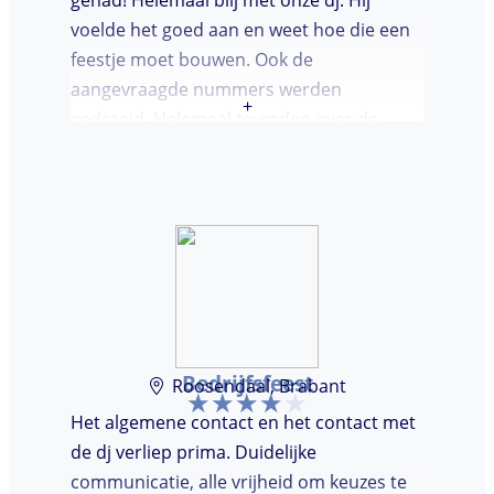
voelde het goed aan en weet hoe die een
feestje moet bouwen. Ook de
aangevraagde nummers werden
+
gedraaid. Helemaal tevreden over de
avond en over de communicatie vooraf.
Bedrijfsfeest
Roosendaal, Brabant
Het algemene contact en het contact met
de dj verliep prima. Duidelijke
communicatie, alle vrijheid om keuzes te