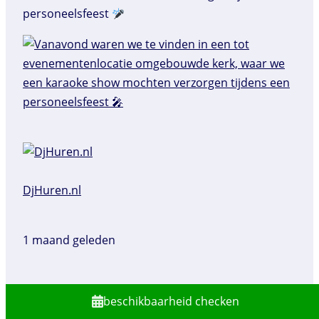
personeelsfeest
DjHuren.nl️
1 maand geleden
beschikbaarheid checken