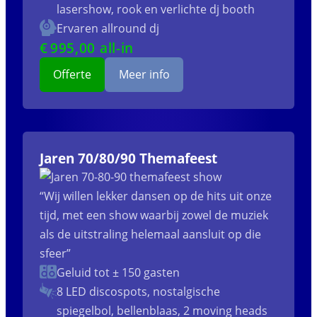
lasershow, rook en verlichte dj booth
Ervaren allround dj
€
995
,00 all-in
Offerte
Meer info
Jaren 70/80/90 Themafeest
“Wij willen lekker dansen op de hits uit onze
tijd, met een show waarbij zowel de muziek
als de uitstraling helemaal aansluit op die
sfeer”
Geluid tot ± 150 gasten
8 LED discospots, nostalgische
spiegelbol, bellenblaas, 2 moving heads