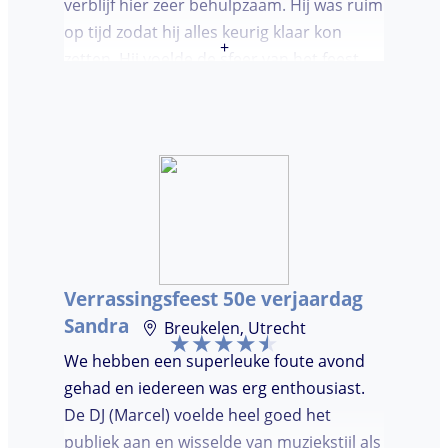
verblijf hier zeer behulpzaam. Hij was ruim
op tijd zodat hij alles keurig klaar kon
+
zetten. Hij voelde de sfeer van het feest
goed aan. Wij vonden het prettig dat hij
niet teveel tussen de nummers
doorpraatte. Het was heel leuk dat er
goed is gedanst!
Verrassingsfeest 50e verjaardag
Sandra
Breukelen, Utrecht
We hebben een superleuke foute avond
gehad en iedereen was erg enthousiast.
De DJ (Marcel) voelde heel goed het
publiek aan en wisselde van muziekstijl als