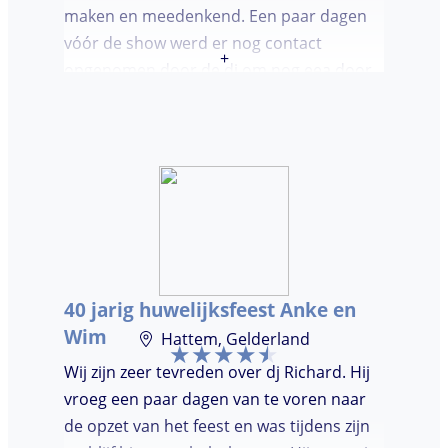
maken en meedenkend. Een paar dagen
vóór de show werd er nog contact
+
opgenomen door de dj om nog eea door
te nemen. Dj was keurig op tijd en
vriendelijk. We waren (uiteindelijk) maar
met een klein clubje mensen en dat had
wel invloed op de bezetting van de
dansvloer. Ondanks dat, wist de dj toch
mensen op de dansvloer te krijgen en kon
hij prima inschatten wat er gedraaid
moest worden. Er was de mogelijkheid om
40 jarig huwelijksfeest Anke en
verzoeknummers aan te vragen.
Wim
Hattem, Gelderland
Wij zijn zeer tevreden over dj Richard. Hij
vroeg een paar dagen van te voren naar
de opzet van het feest en was tijdens zijn