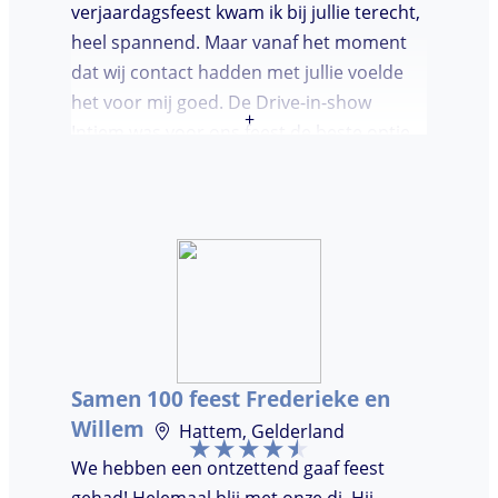
verjaardagsfeest kwam ik bij jullie terecht,
heel spannend. Maar vanaf het moment
dat wij contact hadden met jullie voelde
het voor mij goed. De Drive-in-show
+
Intiem was voor ons feest de beste optie
ooit. Duidelijke communicatie, een TOP DJ
hadden wij deze avond. Je krijgt waar voor
je geld. De gasten vroegen zich af waar ik
jullie gevonden had. Wij hebben een
onvergetelijke avond gehad. Dankjulliewel.
Samen 100 feest Frederieke en
Willem
Hattem, Gelderland
We hebben een ontzettend gaaf feest
gehad! Helemaal blij met onze dj. Hij