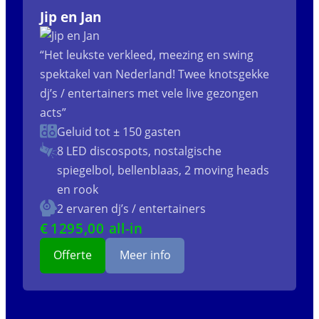
Jip en Jan
“Het leukste verkleed, meezing en swing
spektakel van Nederland! Twee knotsgekke
dj’s / entertainers met vele live gezongen
acts”
Geluid tot ± 150 gasten
8 LED discospots, nostalgische
spiegelbol, bellenblaas, 2 moving heads
en rook
2 ervaren dj’s / entertainers
€
1295
,00 all-in
Offerte
Meer info