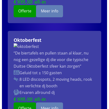
€
995
,00 all-in
Offerte
Meer info
Oktoberfest
“De biertafels en pullen staan al klaar, nu
nog een gezellige dj die voor die typische
Duitse Oktoberfest sfeer kan zorgen”
Geluid tot ± 150 gasten
8 LED discospots, 2 moving heads, rook
en verlichte dj booth
Ervaren allround dj
€
995
,00 all-in
Offerte
Meer info