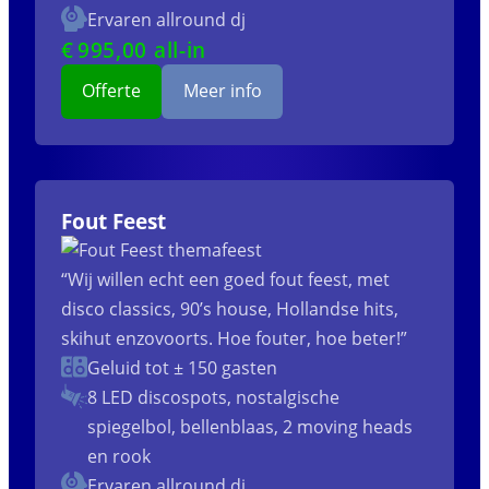
Ervaren allround dj
€
995
,00 all-in
Offerte
Meer info
Fout Feest
“Wij willen echt een goed fout feest, met
disco classics, 90’s house, Hollandse hits,
skihut enzovoorts. Hoe fouter, hoe beter!”
Geluid tot ± 150 gasten
8 LED discospots, nostalgische
spiegelbol, bellenblaas, 2 moving heads
en rook
Ervaren allround dj