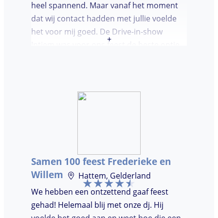
heel spannend. Maar vanaf het moment
dat wij contact hadden met jullie voelde
het voor mij goed. De Drive-in-show
+
Intiem was voor ons feest de beste optie
ooit. Duidelijke communicatie, een TOP DJ
hadden wij deze avond. Je krijgt waar voor
je geld. De gasten vroegen zich af waar ik
jullie gevonden had. Wij hebben een
onvergetelijke avond gehad. Dankjulliewel.
Samen 100 feest Frederieke en
Willem
Hattem, Gelderland
We hebben een ontzettend gaaf feest
gehad! Helemaal blij met onze dj. Hij
voelde het goed aan en weet hoe die een