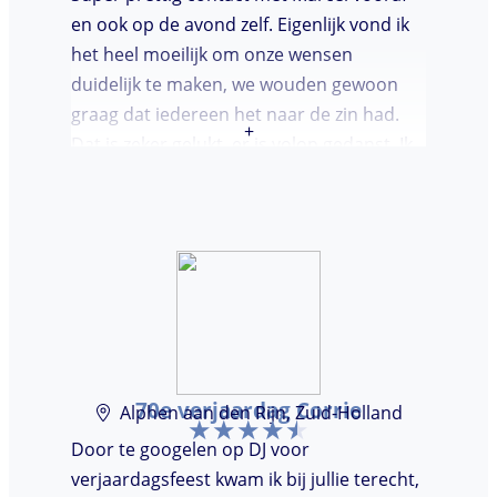
en ook op de avond zelf. Eigenlijk vond ik
het heel moeilijk om onze wensen
duidelijk te maken, we wouden gewoon
graag dat iedereen het naar de zin had.
+
Dat is zeker gelukt, er is volop gedanst. Ik
vond het heel prettig dat Marcel vooraf de
avond even kwam kennis maken. Super
avondje gehad en zou DJ huren zeker
aanbevelen.
70e verjaardag Corrie
Alphen aan den Rijn, Zuid-Holland
Door te googelen op DJ voor
verjaardagsfeest kwam ik bij jullie terecht,