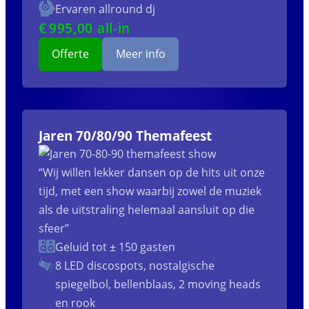
Ervaren allround dj
€
995
,00 all-in
Offerte
Meer info
Jaren 70/80/90 Themafeest
“Wij willen lekker dansen op de hits uit onze
tijd, met een show waarbij zowel de muziek
als de uitstraling helemaal aansluit op die
sfeer”
Geluid tot ± 150 gasten
8 LED discospots, nostalgische
spiegelbol, bellenblaas, 2 moving heads
en rook