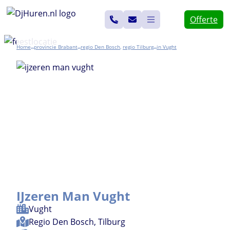
Ga
Offerte
naar
de
Home
Brabant
Den Bosch
,
Tilburg
Vught
>>
>>
>>
inhoud
IJzeren Man Vught
Vught
Regio
Den Bosch
,
Tilburg