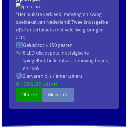
“Het leukste verkleed, meezing en swing
spektakel van Nederland! Twee knotsgekke
dj’s / entertainers met vele live gezongen
acts”
Geluid tot ± 150 gasten
8 LED discospots, nostalgische
spiegelbol, bellenblaas, 2 moving heads
en rook
2 ervaren dj’s / entertainers
€
1295
,00 all-in
Offerte
Meer info