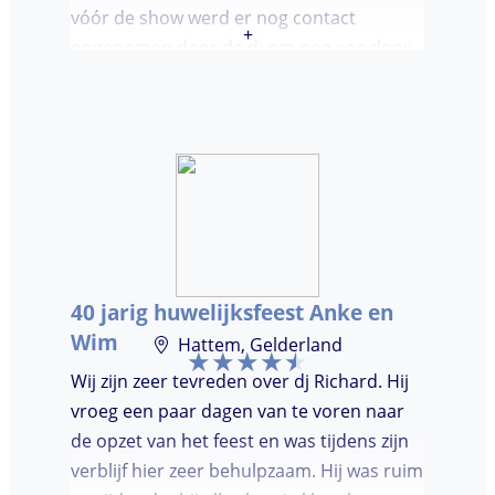
vóór de show werd er nog contact
+
opgenomen door de dj om nog eea door
te nemen. Dj was keurig op tijd en
vriendelijk. We waren (uiteindelijk) maar
met een klein clubje mensen en dat had
wel invloed op de bezetting van de
dansvloer. Ondanks dat, wist de dj toch
mensen op de dansvloer te krijgen en kon
hij prima inschatten wat er gedraaid
moest worden. Er was de mogelijkheid om
40 jarig huwelijksfeest Anke en
verzoeknummers aan te vragen.
Wim
Hattem, Gelderland
Wij zijn zeer tevreden over dj Richard. Hij
vroeg een paar dagen van te voren naar
de opzet van het feest en was tijdens zijn
verblijf hier zeer behulpzaam. Hij was ruim