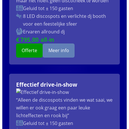
maar het hoeft geen discotheek te worden”
Geluid tot ± 150 gasten
8 LED discospots
en verlichte dj booth
voor een feestelijke sfeer
Ervaren allround dj
€
795
,00 all-in
Offerte
Meer info
Effectief drive-in-show
“Alleen de discospots vinden we wat saai, we
willen er ook graag een paar leuke
lichteffecten en rook bij”
Geluid tot ± 150 gasten