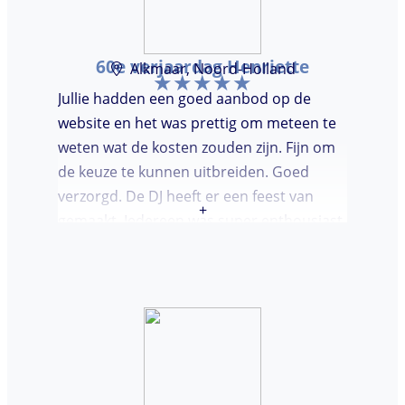
60e verjaardag Henriette
Alkmaar, Noord-Holland
Jullie hadden een goed aanbod op de
website en het was prettig om meteen te
weten wat de kosten zouden zijn. Fijn om
de keuze te kunnen uitbreiden. Goed
verzorgd. De DJ heeft er een feest van
+
gemaakt. Iedereen was super enthousiast,
er werd lekker gedanst en ik kreeg
meerdere complimenten van mijn gasten
over de DJ. Bij deze Marcel, top gedaan en
ik en mijn gasten genieten nog heerlijk na.