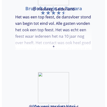
Bruiloft Erwin en Tamara
Heelweg, Gelderland
Het was een top feest, de dansvloer stond
van begin tot eind vol. Alle gasten vonden
het ook een top feest. Het was echt een
feest waar iedereen het na 10 jaar nog
over heeft. Het contact was ook heel goed
+
kregen snel antwoord terug. Ga vooral zo
door, kon voor ons niet beter!
40e verjaardag Yori
Schagen, Noord-Holland