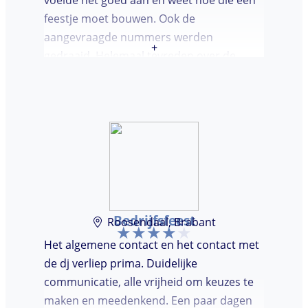
feestje moet bouwen. Ook de
aangevraagde nummers werden
+
gedraaid. Helemaal tevreden over de
avond en over de communicatie vooraf.
Bedrijfsfeest
Roosendaal, Brabant
Het algemene contact en het contact met
de dj verliep prima. Duidelijke
communicatie, alle vrijheid om keuzes te
maken en meedenkend. Een paar dagen