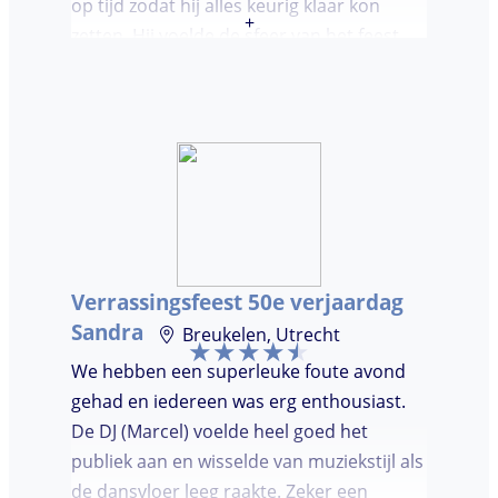
op tijd zodat hij alles keurig klaar kon
+
zetten. Hij voelde de sfeer van het feest
goed aan. Wij vonden het prettig dat hij
niet teveel tussen de nummers
doorpraatte. Het was heel leuk dat er
goed is gedanst!
Verrassingsfeest 50e verjaardag
Sandra
Breukelen, Utrecht
We hebben een superleuke foute avond
gehad en iedereen was erg enthousiast.
De DJ (Marcel) voelde heel goed het
publiek aan en wisselde van muziekstijl als
de dansvloer leeg raakte. Zeker een