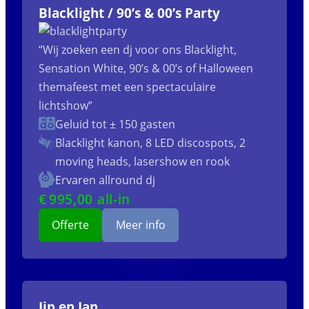
Blacklight / 90’s & 00’s Party
“Wij zoeken een dj voor ons Blacklight,
Sensation White, 90’s & 00’s of Halloween
themafeest met een spectaculaire
lichtshow”
Geluid tot ± 150 gasten
Blacklight kanon, 8 LED discospots, 2
moving heads, lasershow en rook
Ervaren allround dj
€
995
,00 all-in
Offerte
Meer info
Jip en Jan