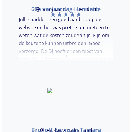
60e verjaardag Henriette
Alkmaar, Noord-Holland
Jullie hadden een goed aanbod op de
website en het was prettig om meteen te
weten wat de kosten zouden zijn. Fijn om
de keuze te kunnen uitbreiden. Goed
verzorgd. De DJ heeft er een feest van
+
gemaakt. Iedereen was super enthousiast,
er werd lekker gedanst en ik kreeg
meerdere complimenten van mijn gasten
over de DJ. Bij deze Marcel, top gedaan en
ik en mijn gasten genieten nog heerlijk na.
Bruiloft Erwin en Tamara
Heelweg, Gelderland