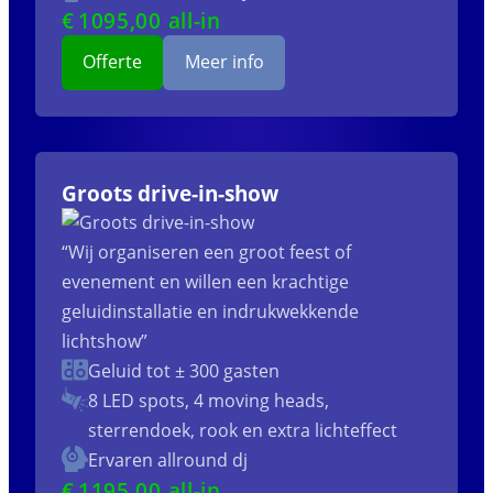
€
1095
,00 all-in
Offerte
Meer info
Groots drive-in-show
“Wij organiseren een groot feest of
evenement en willen een krachtige
geluidinstallatie en indrukwekkende
lichtshow”
Geluid tot ± 300 gasten
8 LED spots, 4 moving heads,
sterrendoek, rook en extra lichteffect
Ervaren allround dj
€
1195
,00 all-in