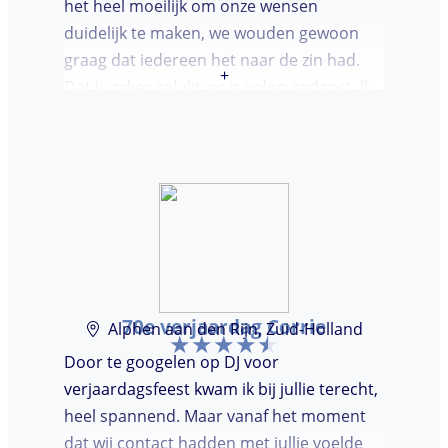
het heel moeilijk om onze wensen
duidelijk te maken, we wouden gewoon
graag dat iedereen het naar de zin had.
+
Dat is zeker gelukt, er is volop gedanst. Ik
vond het heel prettig dat Marcel vooraf de
avond even kwam kennis maken. Super
avondje gehad en zou DJ huren zeker
aanbevelen.
70e verjaardag Corrie
Alphen aan den Rijn, Zuid-Holland
Door te googelen op DJ voor
verjaardagsfeest kwam ik bij jullie terecht,
heel spannend. Maar vanaf het moment
dat wij contact hadden met jullie voelde