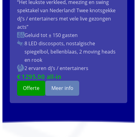
“Het leukste verkleed, meezing en swing
spektakel van Nederland! Twee knotsgekke
dj’s / entertainers met vele live gezongen
acts”
Geluid tot ± 150 gasten
8 LED discospots, nostalgische
spiegelbol, bellenblaas, 2 moving heads
en rook
2 ervaren dj’s / entertainers
€
1295
,00 all-in
Offerte
Meer info