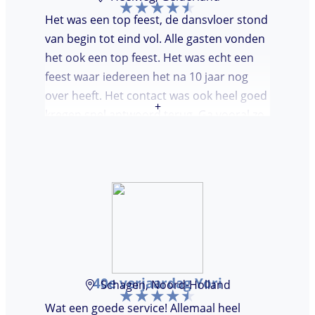
Het was een top feest, de dansvloer stond
van begin tot eind vol. Alle gasten vonden
het ook een top feest. Het was echt een
feest waar iedereen het na 10 jaar nog
over heeft. Het contact was ook heel goed
+
kregen snel antwoord terug. Ga vooral zo
door, kon voor ons niet beter!
40e verjaardag Yori
Schagen, Noord-Holland
Wat een goede service! Allemaal heel