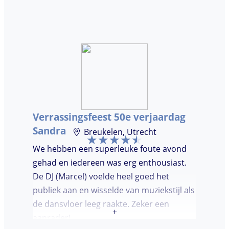
goed aan. Wij vonden het prettig dat hij
niet teveel tussen de nummers
doorpraatte. Het was heel leuk dat er
goed is gedanst!
Verrassingsfeest 50e verjaardag
Sandra
Breukelen, Utrecht
We hebben een superleuke foute avond
gehad en iedereen was erg enthousiast.
De DJ (Marcel) voelde heel goed het
publiek aan en wisselde van muziekstijl als
de dansvloer leeg raakte. Zeker een
+
aanrader!