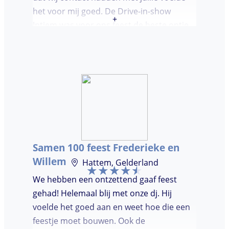
het voor mij goed. De Drive-in-show
+
Intiem was voor ons feest de beste optie
ooit. Duidelijke communicatie, een TOP DJ
hadden wij deze avond. Je krijgt waar voor
je geld. De gasten vroegen zich af waar ik
jullie gevonden had. Wij hebben een
onvergetelijke avond gehad. Dankjulliewel.
Samen 100 feest Frederieke en
Willem
Hattem, Gelderland
We hebben een ontzettend gaaf feest
gehad! Helemaal blij met onze dj. Hij
voelde het goed aan en weet hoe die een
feestje moet bouwen. Ook de