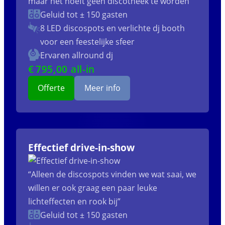
maar het hoeft geen discotheek te worden”
Geluid tot ± 150 gasten
8 LED discospots
en verlichte dj booth
voor een feestelijke sfeer
Ervaren allround dj
€
795
,00 all-in
Offerte
Meer info
Effectief drive-in-show
“Alleen de discospots vinden we wat saai, we
willen er ook graag een paar leuke
lichteffecten en rook bij”
Geluid tot ± 150 gasten