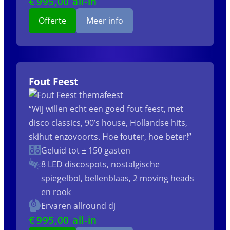
€
995
,00 all-in
Offerte
Meer info
Fout Feest
“Wij willen echt een goed fout feest, met
disco classics, 90’s house, Hollandse hits,
skihut enzovoorts. Hoe fouter, hoe beter!”
Geluid tot ± 150 gasten
8 LED discospots, nostalgische
spiegelbol, bellenblaas, 2 moving heads
en rook
Ervaren allround dj
€
995
,00 all-in