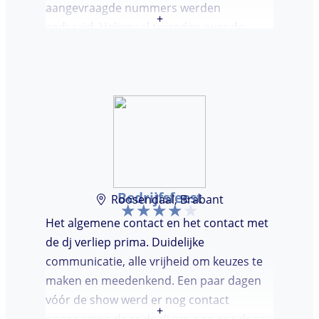
aangevraagde nummers werden
+
gedraaid. Helemaal tevreden over de
avond en over de communicatie vooraf.
Bedrijfsfeest
Roosendaal, Brabant
Het algemene contact en het contact met
de dj verliep prima. Duidelijke
communicatie, alle vrijheid om keuzes te
maken en meedenkend. Een paar dagen
vóór de show werd er nog contact
+
opgenomen door de dj om nog eea door