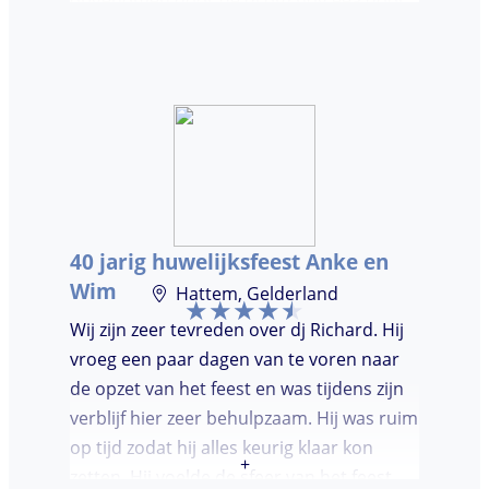
te nemen. Dj was keurig op tijd en
vriendelijk. We waren (uiteindelijk) maar
met een klein clubje mensen en dat had
wel invloed op de bezetting van de
dansvloer. Ondanks dat, wist de dj toch
mensen op de dansvloer te krijgen en kon
hij prima inschatten wat er gedraaid
moest worden. Er was de mogelijkheid om
40 jarig huwelijksfeest Anke en
verzoeknummers aan te vragen.
Wim
Hattem, Gelderland
Wij zijn zeer tevreden over dj Richard. Hij
vroeg een paar dagen van te voren naar
de opzet van het feest en was tijdens zijn
verblijf hier zeer behulpzaam. Hij was ruim
op tijd zodat hij alles keurig klaar kon
+
zetten. Hij voelde de sfeer van het feest