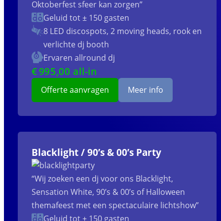
Oktoberfest sfeer kan zorgen”
Geluid tot ± 150 gasten
8 LED discospots, 2 moving heads, rook en
verlichte dj booth
Ervaren allround dj
€
995
,00 all-in
Offerte aanvragen
Meer info
Blacklight / 90’s & 00’s Party
“Wij zoeken een dj voor ons Blacklight,
Sensation White, 90’s & 00’s of Halloween
themafeest met een spectaculaire lichtshow”
Geluid tot ± 150 gasten