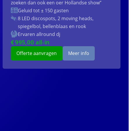
zoeken dan ook een oer Hollandse show”
Geluid tot ± 150 gasten
8 LED discospots, 2 moving heads,
spiegelbol, bellenblaas en rook
Ervaren allround dj
€
995
,00 all-in
Offerte aanvragen
Meer info