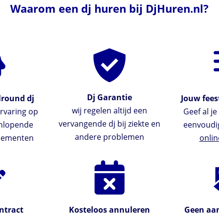
Waarom een dj huren bij DjHuren.nl?
Dj Garantie
lround dj
Jouw feest
wij regelen altijd een
rvaring op
Geef al j
vervangende dj bij ziekte en
enlopende
eenvoudi
andere problemen
enementen
onlin
ntract
Kosteloos annuleren
Geen aan