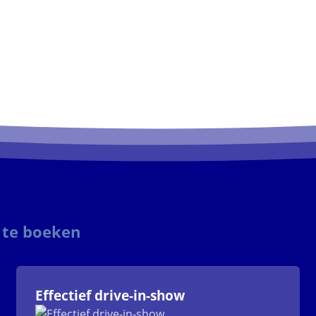
 te boeken
Effectief drive-in-show