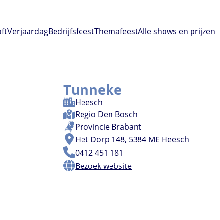
oft
Verjaardag
Bedrijfsfeest
Themafeest
Alle shows en prijzen
Tunneke
Heesch
Regio
Den Bosch
Provincie
Brabant
Het Dorp 148, 5384 ME Heesch
0412 451 181
Bezoek website