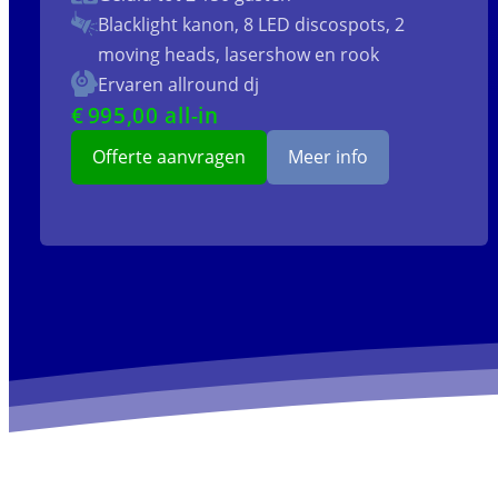
Blacklight kanon, 8 LED discospots, 2
moving heads, lasershow en rook
Ervaren allround dj
€
995
,00 all-in
Offerte aanvragen
Meer info