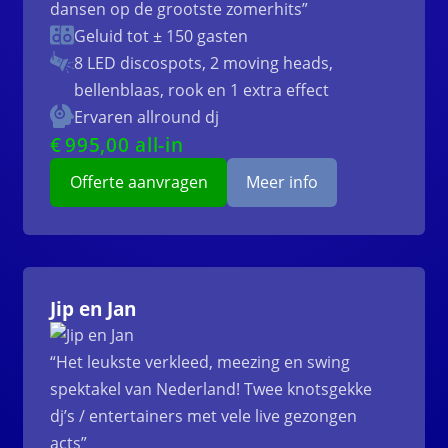
dansen op de grootste zomerhits”
Geluid tot ± 150 gasten
8 LED discospots, 2 moving heads,
bellenblaas, rook en 1 extra effect
Ervaren allround dj
€
995
,00 all-in
Offerte aanvragen
Meer info
Jip en Jan
“Het leukste verkleed, meezing en swing
spektakel van Nederland! Twee knotsgekke
dj’s / entertainers met vele live gezongen
acts”