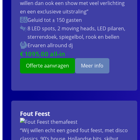
willen dan ook een show met veel verlichting
en een exclusieve uitstraling”
Geluid tot ± 150 gasten
8 LED spots, 2 moving heads, LED pilaren,
sterrendoek, spiegelbol, rook en bellen
Ervaren allround dj
€
1095
,00 all-in
Offerte aanvragen
Meer info
Fout Feest
“Wij willen echt een goed fout feest, met disco
classics, 90’s house, Hollandse hits, skihut