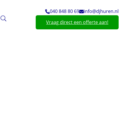
040 848 80 69
info@djhuren.nl
Vraag direct een offerte aan!