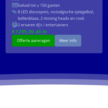
Geluid tot ± 150 gasten
8 LED discospots, nostalgische spiegelbol,
bellenblaas, 2 moving heads en rook
2 ervaren dj’s / entertainers
€
1295
,00 all-in
Offerte aanvragen
Meer info