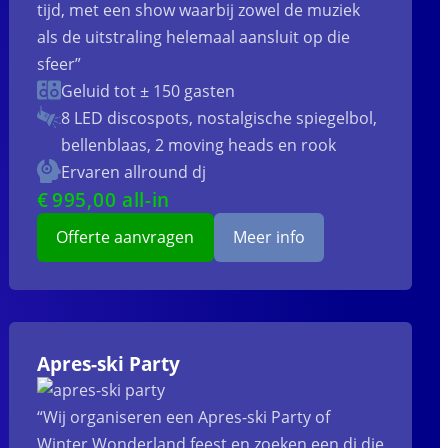
tijd, met een show waarbij zowel de muziek
als de uitstraling helemaal aansluit op die
sfeer”
Geluid tot ± 150 gasten
8 LED discospots, nostalgische spiegelbol,
bellenblaas, 2 moving heads en rook
Ervaren allround dj
€
995
,00 all-in
Offerte aanvragen
Meer info
Apres-ski Party
“Wij organiseren een Apres-ski Party of
Winter Wonderland feest en zoeken een dj die