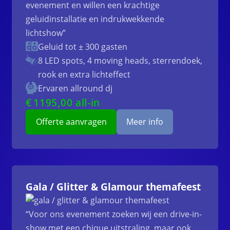
evenement en willen een krachtige
geluidinstallatie en indrukwekkende
lichtshow”
Geluid tot ± 300 gasten
8 LED spots, 4 moving heads, sterrendoek,
rook en extra lichteffect
Ervaren allround dj
€
1195
,00 all-in
Offerte aanvragen
Meer info
Gala / Glitter & Glamour themafeest
“Voor ons evenement zoeken wij een drive-in-
show met een chique uitstraling, maar ook