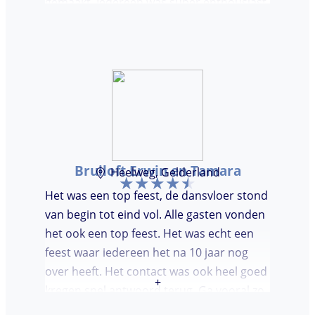
gemaakt. Iedereen was super enthousiast,
er werd lekker gedanst en ik kreeg
meerdere complimenten van mijn gasten
over de DJ. Bij deze Marcel, top gedaan en
ik en mijn gasten genieten nog heerlijk na.
Bruiloft Erwin en Tamara
Heelweg, Gelderland
Het was een top feest, de dansvloer stond
van begin tot eind vol. Alle gasten vonden
het ook een top feest. Het was echt een
feest waar iedereen het na 10 jaar nog
over heeft. Het contact was ook heel goed
+
kregen snel antwoord terug. Ga vooral zo
door, kon voor ons niet beter!