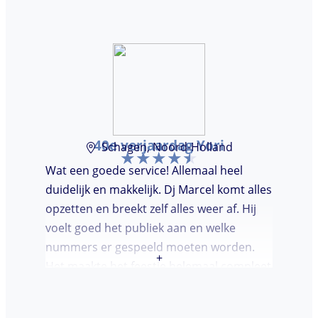
40e verjaardag Yori
Schagen, Noord-Holland
Wat een goede service! Allemaal heel
duidelijk en makkelijk. Dj Marcel komt alles
opzetten en breekt zelf alles weer af. Hij
voelt goed het publiek aan en welke
nummers er gespeeld moeten worden.
+
Het maakte het feestje helemaal compleet
en super gezellig!