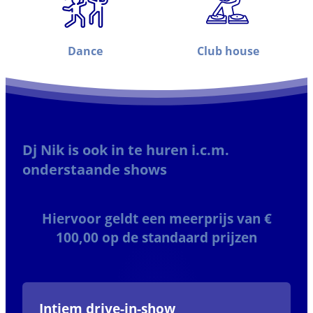
Dance
Club house
Dj Nik is ook in te huren i.c.m.
onderstaande shows
Hiervoor geldt een meerprijs van €
100,00 op de standaard prijzen
Intiem drive-in-show