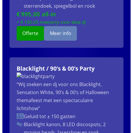
sterrendoek, spiegelbol en rook
€
995
,00 all-in
+ €
100
,00 meerprijs voor deze dj
Offerte
Meer info
Blacklight / 90’s & 00’s Party
“Wij zoeken een dj voor ons Blacklight,
Sensation White, 90’s & 00’s of Halloween
themafeest met een spectaculaire
lichtshow”
Geluid tot ± 150 gasten
Blacklight kanon, 8 LED discospots, 2
moving heads, lasershow en rook