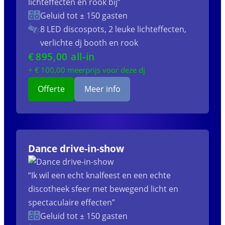
lichteffecten en rook bij”
Geluid tot ± 150 gasten
8 LED discospots, 2 leuke lichteffecten,
verlichte dj booth en rook
€
895
,00 all-in
+ €
100
,00 meerprijs voor deze dj
Offerte
Meer info
Dance drive-in-show
“Ik wil een echt knalfeest en een echte
discotheek sfeer met bewegend licht en
spectaculaire effecten”
Geluid tot ± 150 gasten