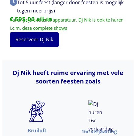
Tot 5 uur feest (langer door feesten is mogelijk
tegen meerprijs)
€ 595,00 all-in
Vanaf prijs exclusief apparatuur. Dj Nik is ook te huren
i.c.m.
deze complete shows
Reserveer Dj Nik
Dj Nik heeft ruime ervaring met vele
soorten feesten zoals
Bruiloft
16e verjaardag