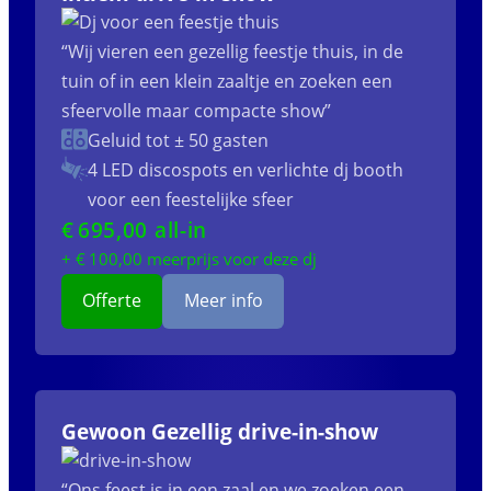
“Wij vieren een gezellig feestje thuis, in de
tuin of in een klein zaaltje en zoeken een
sfeervolle maar compacte show”
Geluid tot ± 50 gasten
4 LED discospots
en verlichte dj booth
voor een feestelijke sfeer
€
695
,00 all-in
+ €
100
,00 meerprijs voor deze dj
Offerte
Meer info
Gewoon Gezellig drive-in-show
“Ons feest is in een zaal en we zoeken een