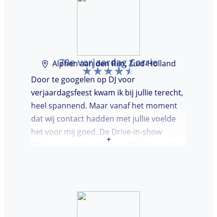
70e verjaardag Corrie
Alphen aan den Rijn, Zuid-Holland
Door te googelen op DJ voor
verjaardagsfeest kwam ik bij jullie terecht,
heel spannend. Maar vanaf het moment
dat wij contact hadden met jullie voelde
het voor mij goed. De Drive-in-show
+
Intiem was voor ons feest de beste optie
ooit. Duidelijke communicatie, een TOP DJ
hadden wij deze avond. Je krijgt waar voor
je geld. De gasten vroegen zich af waar ik
jullie gevonden had. Wij hebben een
onvergetelijke avond gehad. Dankjulliewel.