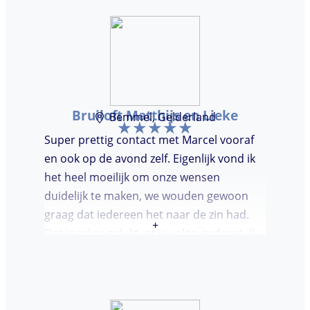
Bruiloft Matthijs en Lieke
Bemmel, Gelderland
Super prettig contact met Marcel vooraf
en ook op de avond zelf. Eigenlijk vond ik
het heel moeilijk om onze wensen
duidelijk te maken, we wouden gewoon
graag dat iedereen het naar de zin had.
+
Dat is zeker gelukt, er is volop gedanst. Ik
vond het heel prettig dat Marcel vooraf de
avond even kwam kennis maken. Super
avondje gehad en zou DJ huren zeker
aanbevelen.