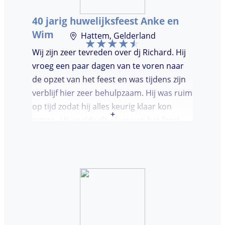
moest worden. Er was de mogelijkheid om
40 jarig huwelijksfeest Anke en
verzoeknummers aan te vragen.
Wim
Hattem, Gelderland
Wij zijn zeer tevreden over dj Richard. Hij
vroeg een paar dagen van te voren naar
de opzet van het feest en was tijdens zijn
verblijf hier zeer behulpzaam. Hij was ruim
op tijd zodat hij alles keurig klaar kon
+
zetten. Hij voelde de sfeer van het feest
goed aan. Wij vonden het prettig dat hij
niet teveel tussen de nummers
doorpraatte. Het was heel leuk dat er
goed is gedanst!