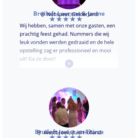
Bruiloft Laurens & Jarine
Nunspeet, Gelderland
Wij hebben, samen met onze gasten, een
prachtig feest gehad. Nummers die wij
leuk vonden werden gedraaid en de hele
opstelling zag er professioneel en mooi
uit! Ga zo door!
+
Bruiloft Javier en Thirza
Westbroek, Zuid-Holland