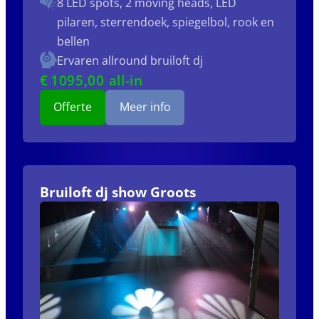
8 LED spots, 2 moving heads, LED
pilaren, sterrendoek, spiegelbol, rook en
bellen
Ervaren allround bruiloft dj
€
1095
,00 all-in
Offerte
Meer info
Bruiloft dj show Groots