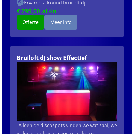
Ervaren allround bruiloft dj
€
795
,00 all-in
Offerte
Meer info
Bruiloft dj show Effectief
“Alleen de discospots vinden we wat saai, we
willen er ook graag een paar leuke