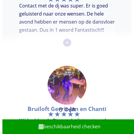
Contact met de dj was super. Er is goed
geluisterd naar onze wensen. De hele
avond hebben er mensen op de dansvloer
gestaan. Dus in 1 woord Fantastisch!!!
+
Bruiloft Gerrit-Jan en Chanti
Delft
Wij hadden de Dj een playlist gestuurd
beschikbaarheid checken
met onze muziek. Die heeft hij in zijn