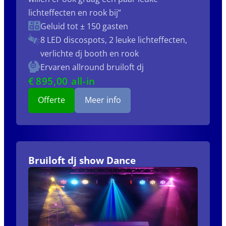
lichteffecten en rook bij”
Geluid tot ± 150 gasten
8 LED discospots, 2 leuke lichteffecten,
verlichte dj booth en rook
Ervaren allround bruiloft dj
€
895
,00 all-in
Offerte
Meer info
Bruiloft dj show Dance