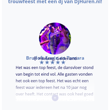
trouwfeest met een dj van DjHuren.nl!
Bruiloft Erwin en Tamara
Heelweg, Gelderland
Het was een top feest, de dansvloer stond
van begin tot eind vol. Alle gasten vonden
het ook een top feest. Het was echt een
feest waar iedereen het na 10 jaar nog
over heeft. Het contact was ook heel goed
+
kregen snel antwoord terug. Ga vooral zo
door, kon voor ons niet beter!