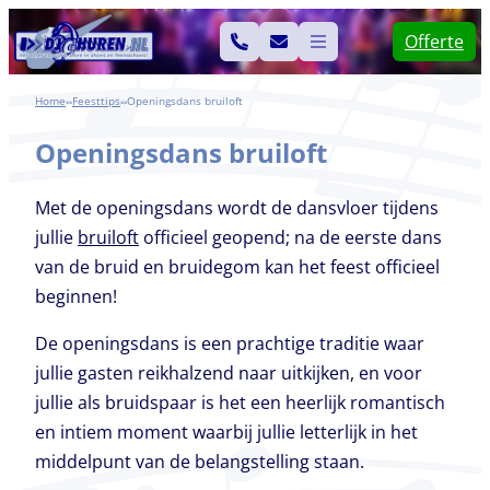
Ga
Offerte
naar
de
Home
Feesttips
Openingsdans bruiloft
>>
>>
inhoud
Openingsdans bruiloft
Met de openingsdans wordt de dansvloer tijdens
jullie
bruiloft
officieel geopend; na de eerste dans
van de bruid en bruidegom kan het feest officieel
beginnen!
De openingsdans is een prachtige traditie waar
jullie gasten reikhalzend naar uitkijken, en voor
jullie als bruidspaar is het een heerlijk romantisch
en intiem moment waarbij jullie letterlijk in het
middelpunt van de belangstelling staan.