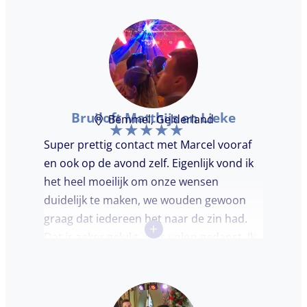
Bruiloft Matthijs en Lieke
Bemmel, Gelderland
Super prettig contact met Marcel vooraf
en ook op de avond zelf. Eigenlijk vond ik
het heel moeilijk om onze wensen
duidelijk te maken, we wouden gewoon
graag dat iedereen het naar de zin had.
+
Dat is zeker gelukt, er is volop gedanst. Ik
vond het heel prettig dat Marcel vooraf de
avond even kwam kennis maken. Super
avondje gehad en zou DJ huren zeker