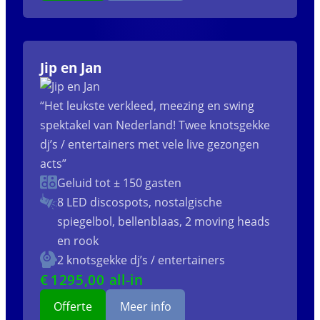
Jip en Jan
“Het leukste verkleed, meezing en swing
spektakel van Nederland! Twee knotsgekke
dj’s / entertainers met vele live gezongen
acts”
Geluid tot ± 150 gasten
8 LED discospots, nostalgische
spiegelbol, bellenblaas, 2 moving heads
en rook
2 knotsgekke dj’s / entertainers
€
1295
,00 all-in
Offerte
Meer info