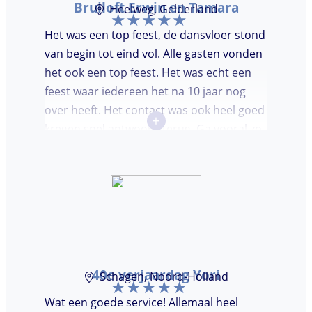
Bruiloft Erwin en Tamara
Heelweg, Gelderland
Het was een top feest, de dansvloer stond
van begin tot eind vol. Alle gasten vonden
het ook een top feest. Het was echt een
feest waar iedereen het na 10 jaar nog
over heeft. Het contact was ook heel goed
+
kregen snel antwoord terug. Ga vooral zo
door, kon voor ons niet beter!
40e verjaardag Yori
Schagen, Noord-Holland
Wat een goede service! Allemaal heel