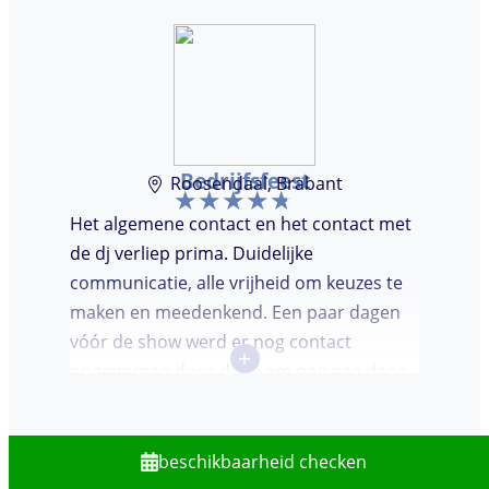
Bedrijfsfeest
Roosendaal, Brabant
Het algemene contact en het contact met
de dj verliep prima. Duidelijke
communicatie, alle vrijheid om keuzes te
maken en meedenkend. Een paar dagen
vóór de show werd er nog contact
+
opgenomen door de dj om nog eea door
te nemen. Dj was keurig op tijd en
vriendelijk. We waren (uiteindelijk) maar
met een klein clubje mensen en dat had
beschikbaarheid checken