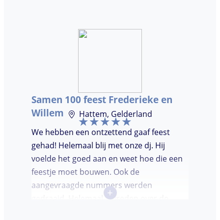
ooit. Duidelijke communicatie, een TOP DJ
hadden wij deze avond. Je krijgt waar voor
je geld. De gasten vroegen zich af waar ik
jullie gevonden had. Wij hebben een
onvergetelijke avond gehad. Dankjulliewel.
Samen 100 feest Frederieke en
Willem
Hattem, Gelderland
We hebben een ontzettend gaaf feest
gehad! Helemaal blij met onze dj. Hij
voelde het goed aan en weet hoe die een
feestje moet bouwen. Ook de
aangevraagde nummers werden
+
gedraaid. Helemaal tevreden over de
avond en over de communicatie vooraf.