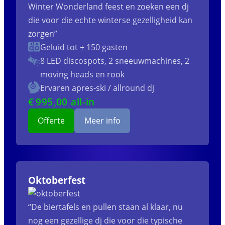
Winter Wonderland feest en zoeken een dj
die voor die echte winterse gezelligheid kan
zorgen”
Geluid tot ± 150 gasten
8 LED discospots, 2 sneeuwmachines, 2
moving heads en rook
Ervaren apres-ski / allround dj
€
995
,00 all-in
Offerte
Meer info
Oktoberfest
“De biertafels en pullen staan al klaar, nu
nog een gezellige dj die voor die typische