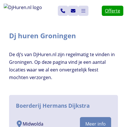
Ga
Offerte
naar
de
inhoud
Dj huren Groningen
De dj’s van DjHuren.nl zijn regelmatig te vinden in
Groningen. Op deze pagina vind je een aantal
locaties waar we al een onvergetelijk feest
mochten verzorgen.
Boerderij Hermans Dijkstra
Midwolda
Meer info