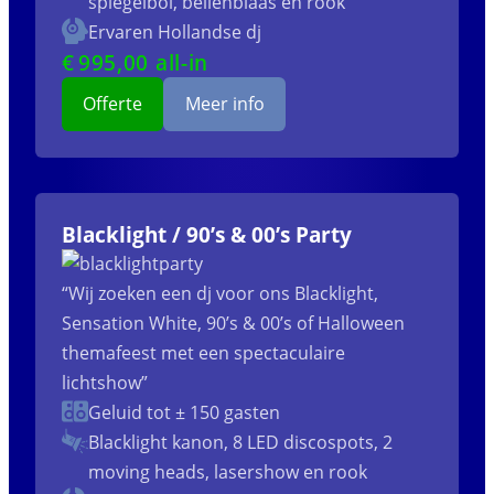
spiegelbol, bellenblaas en rook
Ervaren Hollandse dj
€
995
,00 all-in
Offerte
Meer info
Blacklight / 90’s & 00’s Party
“Wij zoeken een dj voor ons Blacklight,
Sensation White, 90’s & 00’s of Halloween
themafeest met een spectaculaire
lichtshow”
Geluid tot ± 150 gasten
Blacklight kanon, 8 LED discospots, 2
moving heads, lasershow en rook