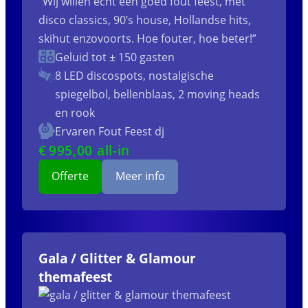
“Wij willen echt een goed fout feest, met
disco classics, 90’s house, Hollandse hits,
skihut enzovoorts. Hoe fouter, hoe beter!”
Geluid tot ± 150 gasten
8 LED discospots, nostalgische
spiegelbol, bellenblaas, 2 moving heads
en rook
Ervaren Fout Feest dj
€
995
,00 all-in
Offerte
Meer info
Gala / Glitter & Glamour
themafeest