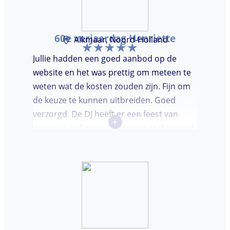
60e verjaardag Henriette
Alkmaar, Noord-Holland
Jullie hadden een goed aanbod op de
website en het was prettig om meteen te
weten wat de kosten zouden zijn. Fijn om
de keuze te kunnen uitbreiden. Goed
verzorgd. De DJ heeft er een feest van
+
gemaakt. Iedereen was super enthousiast,
er werd lekker gedanst en ik kreeg
meerdere complimenten van mijn gasten
over de DJ. Bij deze Marcel, top gedaan en
ik en mijn gasten genieten nog heerlijk na.