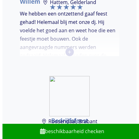
Willem
Hattem, Gelderland
We hebben een ontzettend gaaf feest
gehad! Helemaal blij met onze dj. Hij
voelde het goed aan en weet hoe die een
feestje moet bouwen. Ook de
aangevraagde nummers werden
+
gedraaid. Helemaal tevreden over de
avond en over de communicatie vooraf.
Bedrijfsfeest
Roosendaal, Brabant
beschikbaarheid checken
Het algemene contact en het contact met