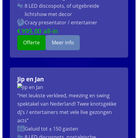
8 LED discospots, of uitgebreide
lichtshow met decor
Crazy presentator / entertainer
€
995
,00 all-in
Offerte
Meer info
Jip en Jan
“Het leukste verkleed, meezing en swing
spektakel van Nederland! Twee knotsgekke
dj’s / entertainers met vele live gezongen
acts”
Geluid tot ± 150 gasten
8 LED discospots, nostalgische