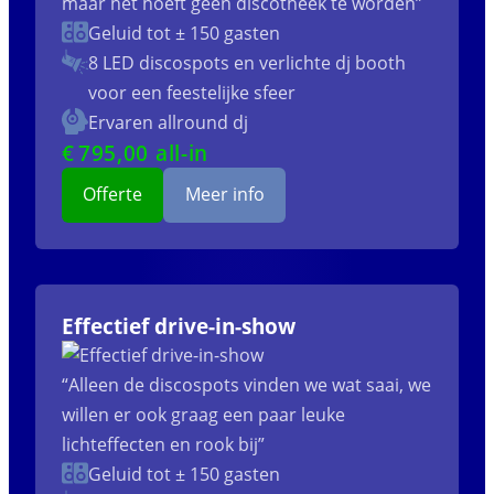
maar het hoeft geen discotheek te worden”
Geluid tot ± 150 gasten
8 LED discospots
en verlichte dj booth
voor een feestelijke sfeer
Ervaren allround dj
€
795
,00 all-in
Offerte
Meer info
Effectief drive-in-show
“Alleen de discospots vinden we wat saai, we
willen er ook graag een paar leuke
lichteffecten en rook bij”
Geluid tot ± 150 gasten