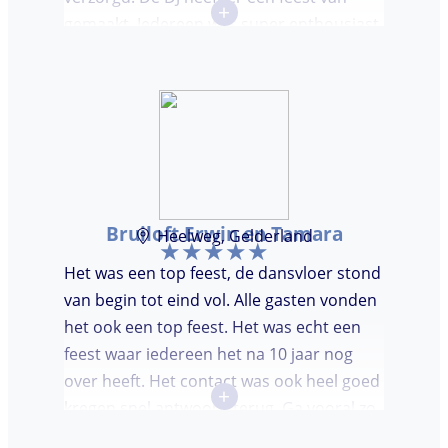
+
gemaakt. Iedereen was super enthousiast,
er werd lekker gedanst en ik kreeg
meerdere complimenten van mijn gasten
over de DJ. Bij deze Marcel, top gedaan en
ik en mijn gasten genieten nog heerlijk na.
Bruiloft Erwin en Tamara
Heelweg, Gelderland
Het was een top feest, de dansvloer stond
van begin tot eind vol. Alle gasten vonden
het ook een top feest. Het was echt een
feest waar iedereen het na 10 jaar nog
over heeft. Het contact was ook heel goed
+
kregen snel antwoord terug. Ga vooral zo
door, kon voor ons niet beter!