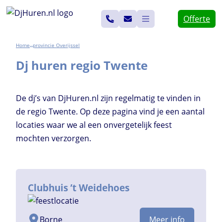
Ga
Offerte
naar
de
Home
Overijssel
>>
inhoud
Dj huren regio Twente
De dj’s van DjHuren.nl zijn regelmatig te vinden in
de regio Twente. Op deze pagina vind je een aantal
locaties waar we al een onvergetelijk feest
mochten verzorgen.
Clubhuis ’t Weidehoes
Borne
Meer info