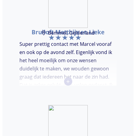
Bruiloft Matthijs en Lieke
Bemmel, Gelderland
Super prettig contact met Marcel vooraf
en ook op de avond zelf. Eigenlijk vond ik
het heel moeilijk om onze wensen
duidelijk te maken, we wouden gewoon
graag dat iedereen het naar de zin had.
+
Dat is zeker gelukt, er is volop gedanst. Ik
vond het heel prettig dat Marcel vooraf de
avond even kwam kennis maken. Super
avondje gehad en zou DJ huren zeker
aanbevelen.