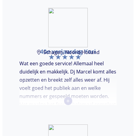
40e verjaardag Yori
Schagen, Noord-Holland
Wat een goede service! Allemaal heel
duidelijk en makkelijk. Dj Marcel komt alles
opzetten en breekt zelf alles weer af. Hij
voelt goed het publiek aan en welke
nummers er gespeeld moeten worden.
+
Het maakte het feestje helemaal compleet
en super gezellig!