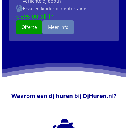
verlichte dj booth
Ervaren kinder dj / entertainer
€
695
,00 all-in
Offerte
Meer info
Waarom een dj huren bij DjHuren.nl?