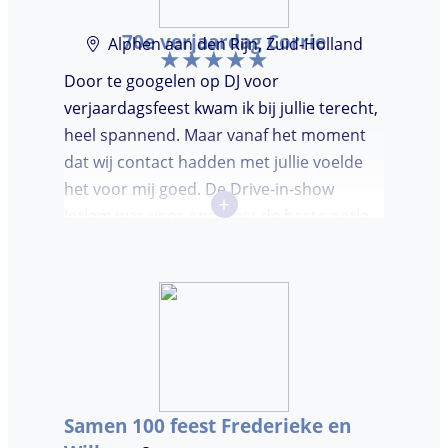
70e verjaardag Corrie
Alphen aan den Rijn, Zuid-Holland
Door te googelen op DJ voor
verjaardagsfeest kwam ik bij jullie terecht,
heel spannend. Maar vanaf het moment
dat wij contact hadden met jullie voelde
het voor mij goed. De Drive-in-show
+
Intiem was voor ons feest de beste optie
ooit. Duidelijke communicatie, een TOP DJ
hadden wij deze avond. Je krijgt waar voor
je geld. De gasten vroegen zich af waar ik
jullie gevonden had. Wij hebben een
onvergetelijke avond gehad. Dankjulliewel.
Samen 100 feest Frederieke en