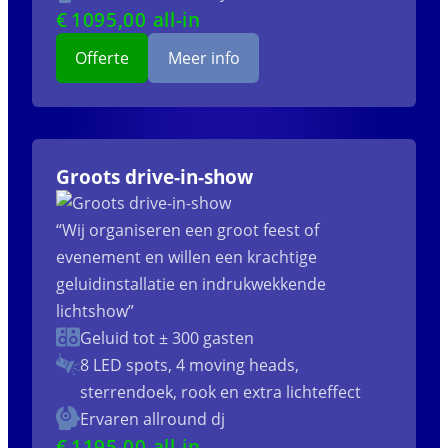
€
1095
,00 all-in
Offerte
Meer info
Groots drive-in-show
“Wij organiseren een groot feest of
evenement en willen een krachtige
geluidinstallatie en indrukwekkende
lichtshow”
Geluid tot ± 300 gasten
8 LED spots, 4 moving heads,
sterrendoek, rook en extra lichteffect
Ervaren allround dj
€
1195
,00 all-in