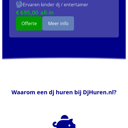
Ervaren kinder dj / entertainer
€
695
,00 all-in
Offerte
Meer info
Waarom een dj huren bij DjHuren.nl?