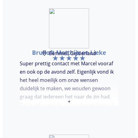
Bruiloft Matthijs en Lieke
Bemmel, Gelderland
Super prettig contact met Marcel vooraf
en ook op de avond zelf. Eigenlijk vond ik
het heel moeilijk om onze wensen
duidelijk te maken, we wouden gewoon
graag dat iedereen het naar de zin had.
+
Dat is zeker gelukt, er is volop gedanst. Ik
vond het heel prettig dat Marcel vooraf de
avond even kwam kennis maken. Super
avondje gehad en zou DJ huren zeker