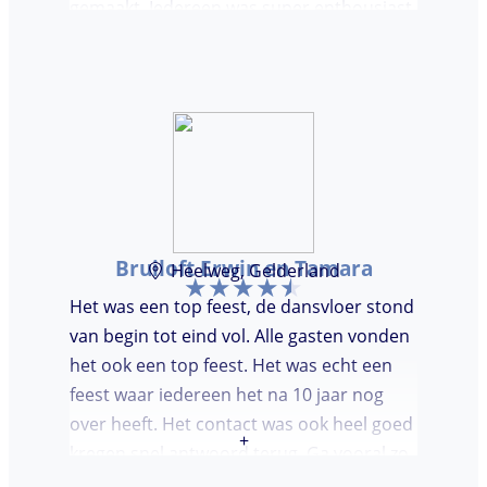
gemaakt. Iedereen was super enthousiast,
er werd lekker gedanst en ik kreeg
meerdere complimenten van mijn gasten
over de DJ. Bij deze Marcel, top gedaan en
ik en mijn gasten genieten nog heerlijk na.
Bruiloft Erwin en Tamara
Heelweg, Gelderland
Het was een top feest, de dansvloer stond
van begin tot eind vol. Alle gasten vonden
het ook een top feest. Het was echt een
feest waar iedereen het na 10 jaar nog
over heeft. Het contact was ook heel goed
+
kregen snel antwoord terug. Ga vooral zo
door, kon voor ons niet beter!