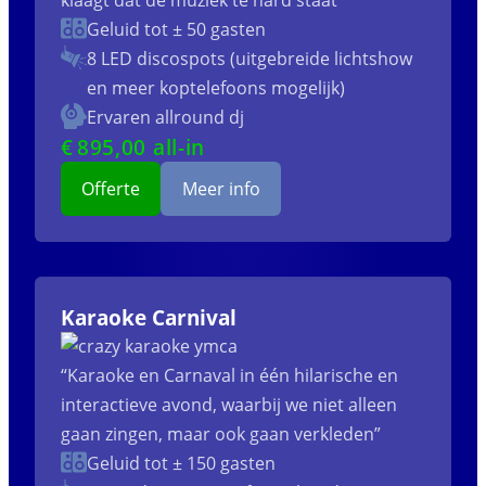
klaagt dat de muziek te hard staat”
Geluid tot ± 50 gasten
8 LED discospots (uitgebreide lichtshow
en meer koptelefoons mogelijk)
Ervaren allround dj
€
895
,00 all-in
Offerte
Meer info
Karaoke Carnival
“Karaoke en Carnaval in één hilarische en
interactieve avond, waarbij we niet alleen
gaan zingen, maar ook gaan verkleden”
Geluid tot ± 150 gasten