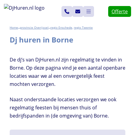
Ga
Offerte
naar
de
Home
Overijssel
Enschede
,
Twente
>>
>>
inhoud
Dj huren in Borne
De dj’s van DjHuren.nl zijn regelmatig te vinden in
Borne. Op deze pagina vind je een aantal openbare
locaties waar we al een onvergetelijk feest
mochten verzorgen.
Naast onderstaande locaties verzorgen we ook
regelmatig feesten bij mensen thuis of
bedrijfspanden in (de omgeving van) Borne.