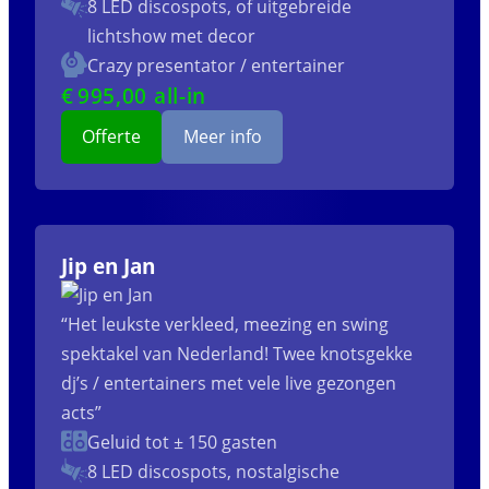
8 LED discospots, of uitgebreide
lichtshow met decor
Crazy presentator / entertainer
€
995
,00 all-in
Offerte
Meer info
Jip en Jan
“Het leukste verkleed, meezing en swing
spektakel van Nederland! Twee knotsgekke
dj’s / entertainers met vele live gezongen
acts”
Geluid tot ± 150 gasten
8 LED discospots, nostalgische