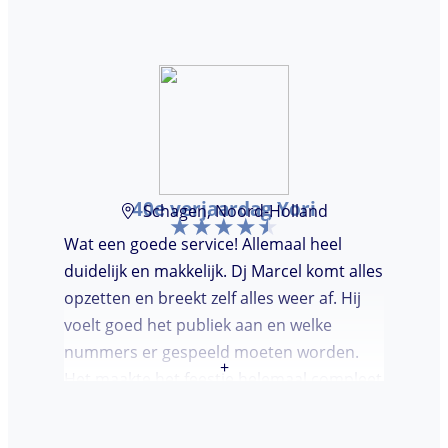
40e verjaardag Yori
Schagen, Noord-Holland
Wat een goede service! Allemaal heel
duidelijk en makkelijk. Dj Marcel komt alles
opzetten en breekt zelf alles weer af. Hij
voelt goed het publiek aan en welke
nummers er gespeeld moeten worden.
+
Het maakte het feestje helemaal compleet
en super gezellig!