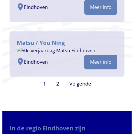
Eindhoven
Meer info
Matsu / You Ning
Eindhoven
Meer info
Berichten
1
2
Volgende
paginering
In de regio Eindhoven zijn