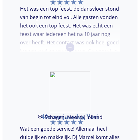
Het was een top feest, de dansvloer stond
van begin tot eind vol. Alle gasten vonden
het ook een top feest. Het was echt een
feest waar iedereen het na 10 jaar nog
over heeft. Het contact was ook heel goed
+
kregen snel antwoord terug. Ga vooral zo
door, kon voor ons niet beter!
40e verjaardag Yori
Schagen, Noord-Holland
Wat een goede service! Allemaal heel
duidelijk en makkelijk. Dj Marcel komt alles