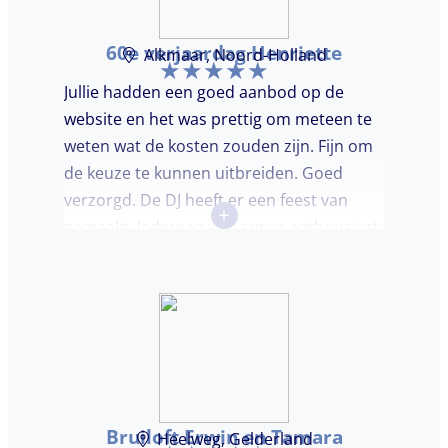
60e verjaardag Henriette
Alkmaar, Noord-Holland
Jullie hadden een goed aanbod op de
website en het was prettig om meteen te
weten wat de kosten zouden zijn. Fijn om
de keuze te kunnen uitbreiden. Goed
verzorgd. De DJ heeft er een feest van
+
gemaakt. Iedereen was super enthousiast,
er werd lekker gedanst en ik kreeg
meerdere complimenten van mijn gasten
over de DJ. Bij deze Marcel, top gedaan en
ik en mijn gasten genieten nog heerlijk na.
Bruiloft Erwin en Tamara
Heelweg, Gelderland