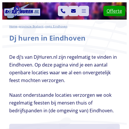
Ga
Offerte
naar
de
Home
Brabant
Eindhoven
>>
>>
inhoud
Dj huren in Eindhoven
De dj’s van DjHuren.nl zijn regelmatig te vinden in
Eindhoven. Op deze pagina vind je een aantal
openbare locaties waar we al een onvergetelijk
feest mochten verzorgen.
Naast onderstaande locaties verzorgen we ook
regelmatig feesten bij mensen thuis of
bedrijfspanden in (de omgeving van) Eindhoven.