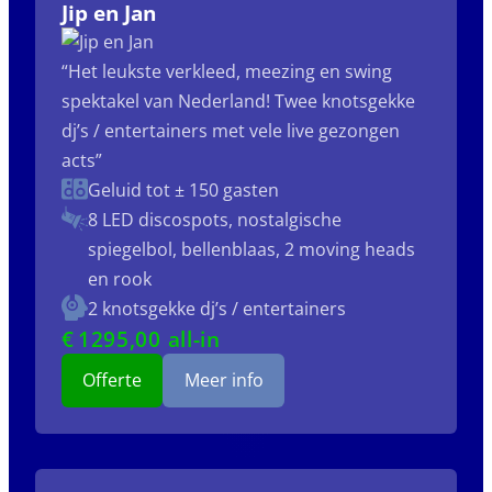
Jip en Jan
“Het leukste verkleed, meezing en swing
spektakel van Nederland! Twee knotsgekke
dj’s / entertainers met vele live gezongen
acts”
Geluid tot ± 150 gasten
8 LED discospots, nostalgische
spiegelbol, bellenblaas, 2 moving heads
en rook
2 knotsgekke dj’s / entertainers
€
1295
,00 all-in
Offerte
Meer info