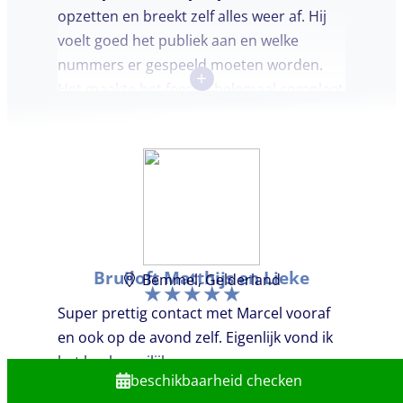
opzetten en breekt zelf alles weer af. Hij
voelt goed het publiek aan en welke
nummers er gespeeld moeten worden.
+
Het maakte het feestje helemaal compleet
en super gezellig!
Bruiloft Matthijs en Lieke
Bemmel, Gelderland
Super prettig contact met Marcel vooraf
en ook op de avond zelf. Eigenlijk vond ik
het heel moeilijk om onze wensen
beschikbaarheid checken
duidelijk te maken, we wouden gewoon