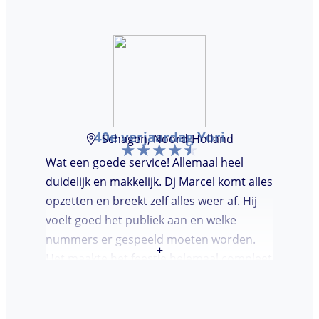
40e verjaardag Yori
Schagen, Noord-Holland
Wat een goede service! Allemaal heel
duidelijk en makkelijk. Dj Marcel komt alles
opzetten en breekt zelf alles weer af. Hij
voelt goed het publiek aan en welke
nummers er gespeeld moeten worden.
+
Het maakte het feestje helemaal compleet
en super gezellig!