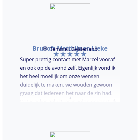
Bruiloft Matthijs en Lieke
Bemmel, Gelderland
Super prettig contact met Marcel vooraf
en ook op de avond zelf. Eigenlijk vond ik
het heel moeilijk om onze wensen
duidelijk te maken, we wouden gewoon
graag dat iedereen het naar de zin had.
+
Dat is zeker gelukt, er is volop gedanst. Ik
vond het heel prettig dat Marcel vooraf de
avond even kwam kennis maken. Super
avondje gehad en zou DJ huren zeker
aanbevelen.