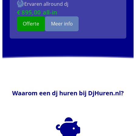
Ervaren allround dj
€
895
,00 all-in
Offerte
Meer info
Waarom een dj huren bij DjHuren.nl?