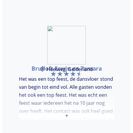
er werd lekker gedanst en ik kreeg
meerdere complimenten van mijn gasten
over de DJ. Bij deze Marcel, top gedaan en
ik en mijn gasten genieten nog heerlijk na.
Bruiloft Erwin en Tamara
Heelweg, Gelderland
Het was een top feest, de dansvloer stond
van begin tot eind vol. Alle gasten vonden
het ook een top feest. Het was echt een
feest waar iedereen het na 10 jaar nog
over heeft. Het contact was ook heel goed
+
kregen snel antwoord terug. Ga vooral zo
door, kon voor ons niet beter!