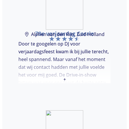
70e verjaardag Corrie
Alphen aan den Rijn, Zuid-Holland
Door te googelen op DJ voor
verjaardagsfeest kwam ik bij jullie terecht,
heel spannend. Maar vanaf het moment
dat wij contact hadden met jullie voelde
het voor mij goed. De Drive-in-show
+
Intiem was voor ons feest de beste optie
ooit. Duidelijke communicatie, een TOP DJ
hadden wij deze avond. Je krijgt waar voor
je geld. De gasten vroegen zich af waar ik
jullie gevonden had. Wij hebben een
onvergetelijke avond gehad. Dankjulliewel.