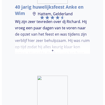
moest worden. Er was de mogelijkheid om
40 jarig huwelijksfeest Anke en
verzoeknummers aan te vragen.
Wim
Hattem, Gelderland
Wij zijn zeer tevreden over dj Richard. Hij
vroeg een paar dagen van te voren naar
de opzet van het feest en was tijdens zijn
verblijf hier zeer behulpzaam. Hij was ruim
op tijd zodat hij alles keurig klaar kon
+
zetten. Hij voelde de sfeer van het feest
goed aan. Wij vonden het prettig dat hij
niet teveel tussen de nummers
doorpraatte. Het was heel leuk dat er
goed is gedanst!