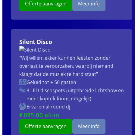
Offerte aanvragen
Meer info
Silent Disco
“Wij willen lekker kunnen feesten zonder
overlast te veroorzaken, waarbij niemand
klaagt dat de muziek te hard staat”
Geluid tot ± 50 gasten
8 LED discospots (uitgebreide lichtshow en
meer koptelefoons mogelijk)
Ervaren allround dj
€
895
,00 all-in
Offerte aanvragen
Meer info