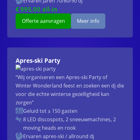
Ervaren Jaren 70/80/90 dj
€
995
,00 all-in
Offerte aanvragen
Meer info
Apres-ski Party
“Wij organiseren een Apres-ski Party of
Winter Wonderland feest en zoeken een dj die
voor die echte winterse gezelligheid kan
zorgen”
Geluid tot ± 150 gasten
8 LED discospots, 2 sneeuwmachines, 2
moving heads en rook
Ervaren apres-ski / allround dj