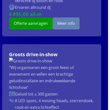
verlichte dj booth en rook
Ervaren allround dj
€
895
,00 all-in
Offerte aanvragen
Meer info
Groots drive-in-show
“Wij organiseren een groot feest of
evenement en willen een krachtige
geluidinstallatie en indrukwekkende
lichtshow”
Geluid tot ± 300 gasten
8 LED spots, 4 moving heads, sterrendoek,
rook en extra lichteffect