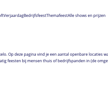
oft
Verjaardag
Bedrijfsfeest
Themafeest
Alle shows en prijzen
rkelo. Op deze pagina vind je een aantal openbare locaties w
ig feesten bij mensen thuis of bedrijfspanden in (de omge