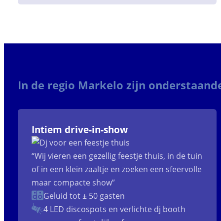
In de regio Markelo zijn onderstaand
Intiem drive-in-show
“Wij vieren een gezellig feestje thuis, in de tuin
of in een klein zaaltje en zoeken een sfeervolle
maar compacte show”
Geluid tot ± 50 gasten
4 LED discospots
en verlichte dj booth