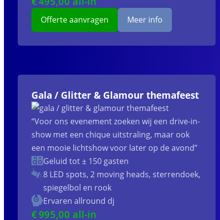
€
495
,00 all-in
Offerte aanvragen
Meer info
Gala / Glitter & Glamour themafeest
“Voor ons evenement zoeken wij een drive-in-
show met een chique uitstraling, maar ook
een mooie lichtshow voor later op de avond”
Geluid tot ± 150 gasten
8 LED spots, 2 moving heads, sterrendoek,
spiegelbol en rook
Ervaren allround dj
€
995
,00 all-in