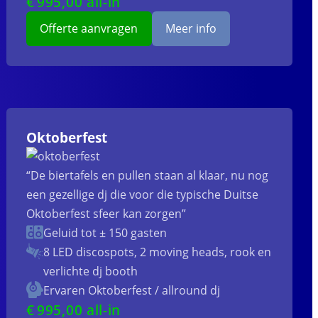
€
995
,00 all-in
Offerte aanvragen
Meer info
Oktoberfest
“De biertafels en pullen staan al klaar, nu nog
een gezellige dj die voor die typische Duitse
Oktoberfest sfeer kan zorgen”
Geluid tot ± 150 gasten
8 LED discospots, 2 moving heads, rook en
verlichte dj booth
Ervaren Oktoberfest / allround dj
€
995
,00 all-in