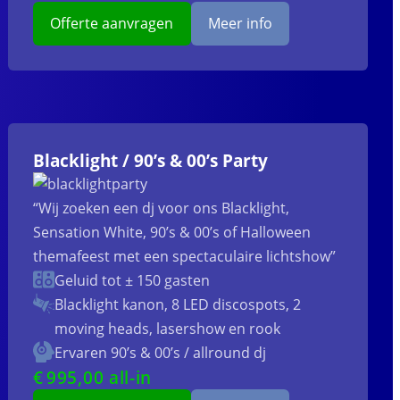
Offerte aanvragen
Meer info
Blacklight / 90’s & 00’s Party
“Wij zoeken een dj voor ons Blacklight,
Sensation White, 90’s & 00’s of Halloween
themafeest met een spectaculaire lichtshow”
Geluid tot ± 150 gasten
Blacklight kanon, 8 LED discospots, 2
moving heads, lasershow en rook
Ervaren 90’s & 00’s / allround dj
€
995
,00 all-in