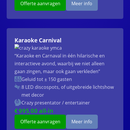
Offerte aanvragen
Meer info
Karaoke Carnival
“Karaoke en Carnaval in één hilarische en
interactieve avond, waarbij we niet alleen
gaan zingen, maar ook gaan verkleden”
Geluid tot ± 150 gasten
8 LED discospots, of uitgebreide lichtshow
met decor
Crazy presentator / entertainer
€
995
,00 all-in
Offerte aanvragen
Meer info