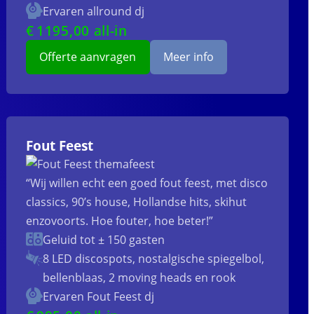
Ervaren allround dj
€
1195
,00 all-in
Offerte aanvragen
Meer info
Fout Feest
“Wij willen echt een goed fout feest, met disco
classics, 90’s house, Hollandse hits, skihut
enzovoorts. Hoe fouter, hoe beter!”
Geluid tot ± 150 gasten
8 LED discospots, nostalgische spiegelbol,
bellenblaas, 2 moving heads en rook
Ervaren Fout Feest dj