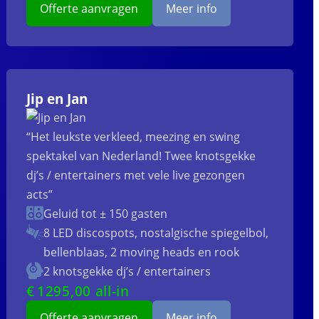
Offerte aanvragen
Meer info
Jip en Jan
“Het leukste verkleed, meezing en swing
spektakel van Nederland! Twee knotsgekke
dj’s / entertainers met vele live gezongen
acts”
Geluid tot ± 150 gasten
8 LED discospots, nostalgische spiegelbol,
bellenblaas, 2 moving heads en rook
2 knotsgekke dj’s / entertainers
€
1295
,00 all-in
Offerte aanvragen
Meer info