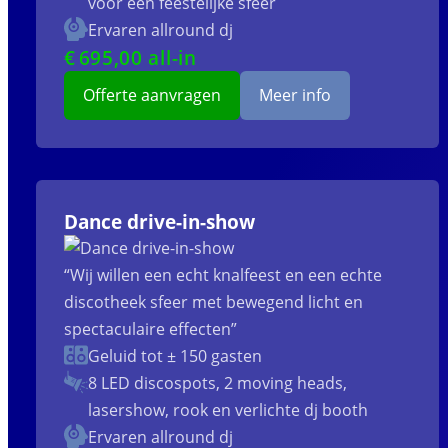
voor een feestelijke sfeer
Ervaren allround dj
€
695
,00 all-in
Offerte aanvragen
Meer info
Dance drive-in-show
“Wij willen een echt knalfeest en een echte
discotheek sfeer met bewegend licht en
spectaculaire effecten”
Geluid tot ± 150 gasten
8 LED discospots, 2 moving heads,
lasershow, rook en verlichte dj booth
Ervaren allround dj