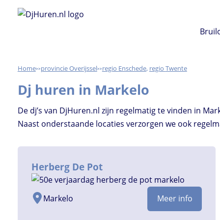
Ga
naar
Bruil
de
inhoud
Home
Overijssel
Enschede
,
Twente
>>
>>
Dj huren in Markelo
De dj’s van DjHuren.nl zijn regelmatig te vinden in Ma
Naast onderstaande locaties verzorgen we ook regelmat
Herberg De Pot
Markelo
Meer info