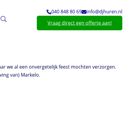
040 848 80 69
info@djhuren.nl
Vraag direct een offerte aan!
aar we al een onvergetelijk feest mochten verzorgen.
ving van) Markelo.