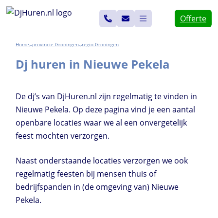
Ga
Offerte
naar
de
Home
Groningen
Groningen
>>
>>
inhoud
Dj huren in Nieuwe Pekela
De dj’s van DjHuren.nl zijn regelmatig te vinden in
Nieuwe Pekela. Op deze pagina vind je een aantal
openbare locaties waar we al een onvergetelijk
feest mochten verzorgen.
Naast onderstaande locaties verzorgen we ook
regelmatig feesten bij mensen thuis of
bedrijfspanden in (de omgeving van) Nieuwe
Pekela.