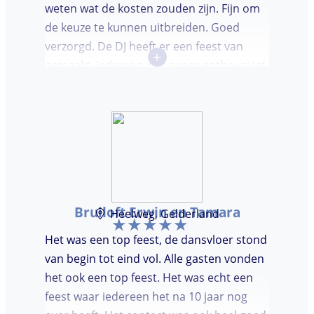
weten wat de kosten zouden zijn. Fijn om
de keuze te kunnen uitbreiden. Goed
verzorgd. De DJ heeft er een feest van
+
gemaakt. Iedereen was super enthousiast,
er werd lekker gedanst en ik kreeg
meerdere complimenten van mijn gasten
over de DJ. Bij deze Marcel, top gedaan en
ik en mijn gasten genieten nog heerlijk na.
Bruiloft Erwin en Tamara
Heelweg, Gelderland
Het was een top feest, de dansvloer stond
van begin tot eind vol. Alle gasten vonden
het ook een top feest. Het was echt een
feest waar iedereen het na 10 jaar nog