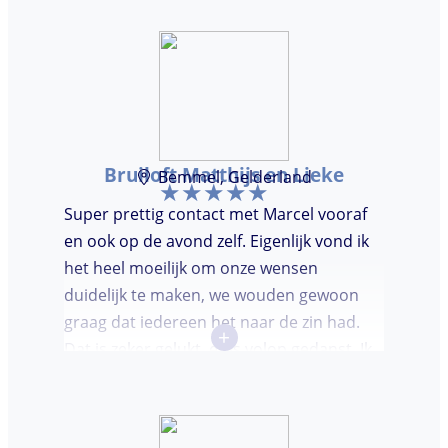
Bruiloft Matthijs en Lieke
Bemmel, Gelderland
Super prettig contact met Marcel vooraf
en ook op de avond zelf. Eigenlijk vond ik
het heel moeilijk om onze wensen
duidelijk te maken, we wouden gewoon
graag dat iedereen het naar de zin had.
+
Dat is zeker gelukt, er is volop gedanst. Ik
vond het heel prettig dat Marcel vooraf de
avond even kwam kennis maken. Super
avondje gehad en zou DJ huren zeker