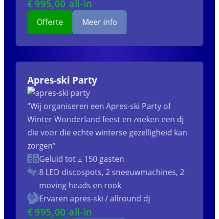
€
995
,00 all-in
Offerte
Meer info
Apres-ski Party
“Wij organiseren een Apres-ski Party of
Winter Wonderland feest en zoeken een dj
die voor die echte winterse gezelligheid kan
zorgen”
Geluid tot ± 150 gasten
8 LED discospots, 2 sneeuwmachines, 2
moving heads en rook
Ervaren apres-ski / allround dj
€
995
,00 all-in