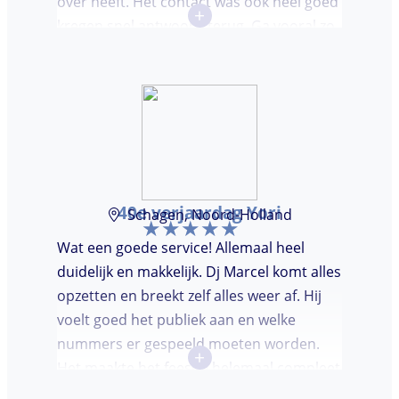
over heeft. Het contact was ook heel goed
+
kregen snel antwoord terug. Ga vooral zo
door, kon voor ons niet beter!
40e verjaardag Yori
Schagen, Noord-Holland
Wat een goede service! Allemaal heel
duidelijk en makkelijk. Dj Marcel komt alles
opzetten en breekt zelf alles weer af. Hij
voelt goed het publiek aan en welke
nummers er gespeeld moeten worden.
+
Het maakte het feestje helemaal compleet
en super gezellig!