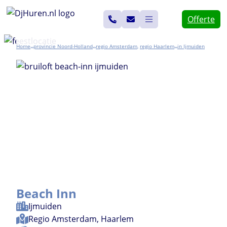
Ga
Offerte
naar
de
Home
Noord-Holland
Amsterdam
,
Haarlem
Ijmuiden
>>
>>
>>
inhoud
Beach Inn
Ijmuiden
Regio
Amsterdam
,
Haarlem