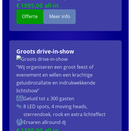
€
1095
,00 all-in
Offerte
Meer info
Groots drive-in-show
“Wij organiseren een groot feest of
evenement en willen een krachtige
geluidinstallatie en indrukwekkende
lichtshow”
Geluid tot ± 300 gasten
8 LED spots, 4 moving heads,
sterrendoek, rook en extra lichteffect
Ervaren allround dj
€
1195
,00 all-in