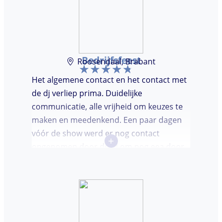
Bedrijfsfeest
Roosendaal, Brabant
Het algemene contact en het contact met
de dj verliep prima. Duidelijke
communicatie, alle vrijheid om keuzes te
maken en meedenkend. Een paar dagen
vóór de show werd er nog contact
+
opgenomen door de dj om nog eea door
te nemen. Dj was keurig op tijd en
vriendelijk. We waren (uiteindelijk) maar
met een klein clubje mensen en dat had
wel invloed op de bezetting van de
dansvloer. Ondanks dat, wist de dj toch