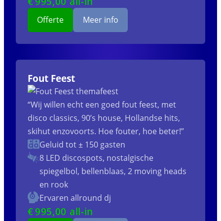
€
995
,00 all-in
Offerte
Meer info
Fout Feest
“Wij willen echt een goed fout feest, met
disco classics, 90’s house, Hollandse hits,
skihut enzovoorts. Hoe fouter, hoe beter!”
Geluid tot ± 150 gasten
8 LED discospots, nostalgische
spiegelbol, bellenblaas, 2 moving heads
en rook
Ervaren allround dj
€
995
,00 all-in