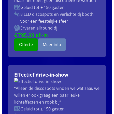
maar het hoeft geen discotheek te worden”
Geluid tot ± 150 gasten
8 LED discospots
en verlichte dj booth
voor een feestelijke sfeer
Ervaren allround dj
€
795
,00 all-in
Offerte
Meer info
Effectief drive-in-show
“Alleen de discospots vinden we wat saai, we
willen er ook graag een paar leuke
lichteffecten en rook bij”
Geluid tot ± 150 gasten