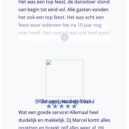
Het was een top feest, de dansvloer stond
van begin tot eind vol. Alle gasten vonden
het ook een top feest. Het was echt een
feest waar iedereen het na 10 jaar nog
over heeft. Het contact was ook heel goed
+
kregen snel antwoord terug. Ga vooral zo
door, kon voor ons niet beter!
40e verjaardag Yori
Schagen, Noord-Holland
Wat een goede service! Allemaal heel
duidelijk en makkelijk. Dj Marcel komt alles
opzetten en breekt zelf alles weer af. Hij