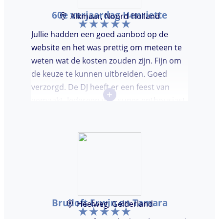
60e verjaardag Henriette
Alkmaar, Noord-Holland
Jullie hadden een goed aanbod op de
website en het was prettig om meteen te
weten wat de kosten zouden zijn. Fijn om
de keuze te kunnen uitbreiden. Goed
verzorgd. De DJ heeft er een feest van
+
gemaakt. Iedereen was super enthousiast,
er werd lekker gedanst en ik kreeg
meerdere complimenten van mijn gasten
over de DJ. Bij deze Marcel, top gedaan en
ik en mijn gasten genieten nog heerlijk na.
Bruiloft Erwin en Tamara
Heelweg, Gelderland