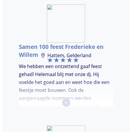
hadden wij deze avond. Je krijgt waar voor
je geld. De gasten vroegen zich af waar ik
jullie gevonden had. Wij hebben een
onvergetelijke avond gehad. Dankjulliewel.
Samen 100 feest Frederieke en
Willem
Hattem, Gelderland
We hebben een ontzettend gaaf feest
gehad! Helemaal blij met onze dj. Hij
voelde het goed aan en weet hoe die een
feestje moet bouwen. Ook de
aangevraagde nummers werden
+
gedraaid. Helemaal tevreden over de
avond en over de communicatie vooraf.