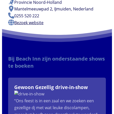
Provincie
Noord-Holland
Mantelmeeuwpad 2, IJmuiden, Nederland
0255 520 222
Bezoek website
Bij Beach Inn zijn onderstaande shows
te boeken
Gewoon Gezellig drive-in-show
“Ons feest is in een zaal en we zoeken een
gezellige dj met wat leuke discolampen,