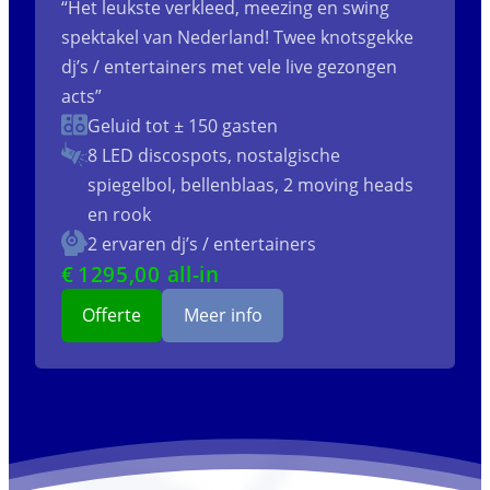
“Het leukste verkleed, meezing en swing
spektakel van Nederland! Twee knotsgekke
dj’s / entertainers met vele live gezongen
acts”
Geluid tot ± 150 gasten
8 LED discospots, nostalgische
spiegelbol, bellenblaas, 2 moving heads
en rook
2 ervaren dj’s / entertainers
€
1295
,00 all-in
Offerte
Meer info