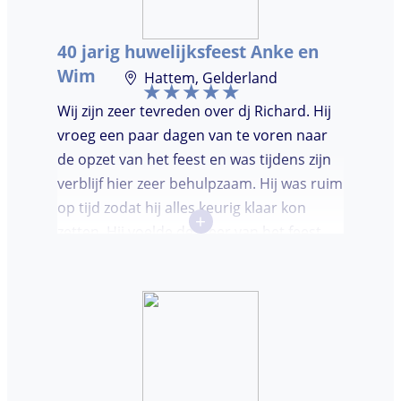
mensen op de dansvloer te krijgen en kon
hij prima inschatten wat er gedraaid
40 jarig huwelijksfeest Anke en
moest worden. Er was de mogelijkheid om
Wim
Hattem, Gelderland
verzoeknummers aan te vragen.
Wij zijn zeer tevreden over dj Richard. Hij
vroeg een paar dagen van te voren naar
de opzet van het feest en was tijdens zijn
verblijf hier zeer behulpzaam. Hij was ruim
op tijd zodat hij alles keurig klaar kon
+
zetten. Hij voelde de sfeer van het feest
goed aan. Wij vonden het prettig dat hij
niet teveel tussen de nummers
doorpraatte. Het was heel leuk dat er
goed is gedanst!