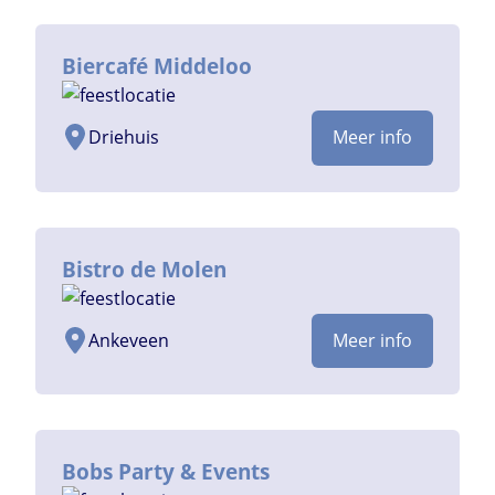
Biercafé Middeloo
Driehuis
Meer info
Bistro de Molen
Ankeveen
Meer info
Bobs Party & Events