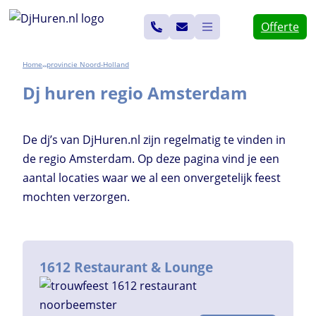
Ga
Offerte
naar
de
Home
Noord-Holland
>>
inhoud
Dj huren regio Amsterdam
De dj’s van DjHuren.nl zijn regelmatig te vinden in
de regio Amsterdam. Op deze pagina vind je een
aantal locaties waar we al een onvergetelijk feest
mochten verzorgen.
1612 Restaurant & Lounge