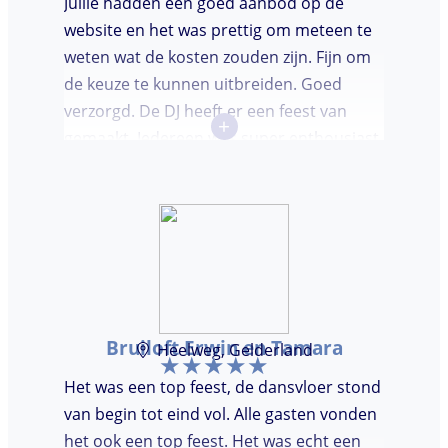
Jullie hadden een goed aanbod op de
website en het was prettig om meteen te
weten wat de kosten zouden zijn. Fijn om
de keuze te kunnen uitbreiden. Goed
verzorgd. De DJ heeft er een feest van
+
gemaakt. Iedereen was super enthousiast,
er werd lekker gedanst en ik kreeg
meerdere complimenten van mijn gasten
over de DJ. Bij deze Marcel, top gedaan en
ik en mijn gasten genieten nog heerlijk na.
Bruiloft Erwin en Tamara
Heelweg, Gelderland
Het was een top feest, de dansvloer stond
van begin tot eind vol. Alle gasten vonden
het ook een top feest. Het was echt een