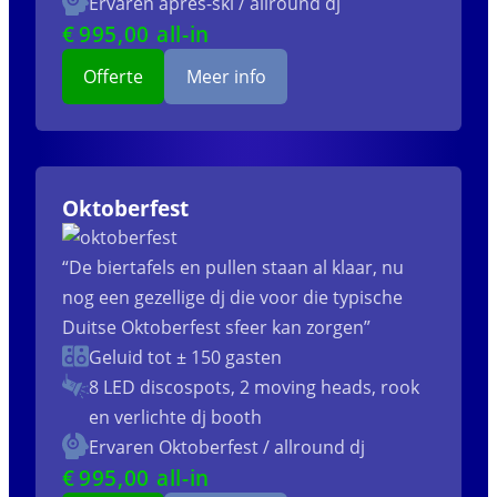
Ervaren apres-ski / allround dj
€
995
,00 all-in
Offerte
Meer info
Oktoberfest
“De biertafels en pullen staan al klaar, nu
nog een gezellige dj die voor die typische
Duitse Oktoberfest sfeer kan zorgen”
Geluid tot ± 150 gasten
8 LED discospots, 2 moving heads, rook
en verlichte dj booth
Ervaren Oktoberfest / allround dj
€
995
,00 all-in