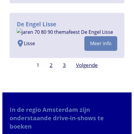
De Engel Lisse
Lisse
Meer info
Berichten
1
2
3
Volgende
paginering
In de regio Amsterdam zijn
onderstaande drive-in-shows te
boeken