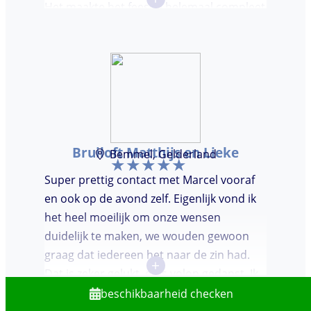
Het maakte het feestje helemaal compleet
en super gezellig!
Bruiloft Matthijs en Lieke
Bemmel, Gelderland
Super prettig contact met Marcel vooraf
en ook op de avond zelf. Eigenlijk vond ik
het heel moeilijk om onze wensen
duidelijk te maken, we wouden gewoon
graag dat iedereen het naar de zin had.
+
Dat is zeker gelukt, er is volop gedanst. Ik
vond het heel prettig dat Marcel vooraf de
beschikbaarheid checken
avond even kwam kennis maken. Super