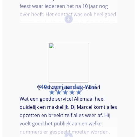
feest waar iedereen het na 10 jaar nog
over heeft. Het contact was ook heel goed
+
kregen snel antwoord terug. Ga vooral zo
door, kon voor ons niet beter!
40e verjaardag Yori
Schagen, Noord-Holland
Wat een goede service! Allemaal heel
duidelijk en makkelijk. Dj Marcel komt alles
opzetten en breekt zelf alles weer af. Hij
voelt goed het publiek aan en welke
nummers er gespeeld moeten worden.
+