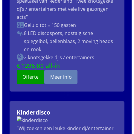
spektakel van Nederland! Twee knotsgekke
dj’s / entertainers met vele live gezongen
acts”
Geluid tot ± 150 gasten
8 LED discospots, nostalgische
spiegelbol, bellenblaas, 2 moving heads
en rook
2 knotsgekke dj’s / entertainers
€
1295
,00 all-in
Offerte
Meer info
Kinderdisco
“Wij zoeken een leuke kinder dj/entertainer