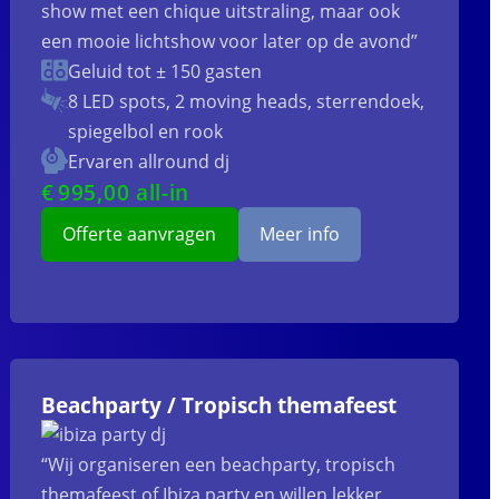
show met een chique uitstraling, maar ook
een mooie lichtshow voor later op de avond”
Geluid tot ± 150 gasten
8 LED spots, 2 moving heads, sterrendoek,
spiegelbol en rook
Ervaren allround dj
€
995
,00 all-in
Offerte aanvragen
Meer info
Beachparty / Tropisch themafeest
“Wij organiseren een beachparty, tropisch
themafeest of Ibiza party en willen lekker