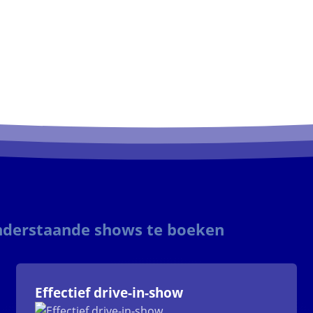
onderstaande shows te boeken
Effectief drive-in-show