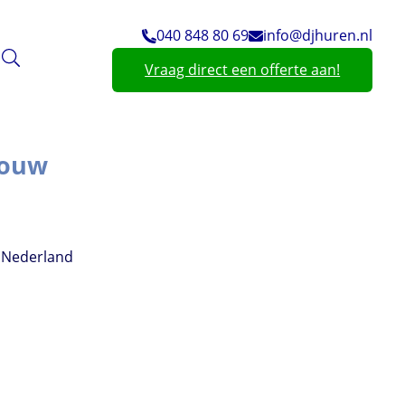
040 848 80 69
info@djhuren.nl
Vraag direct een offerte aan!
bouw
, Nederland