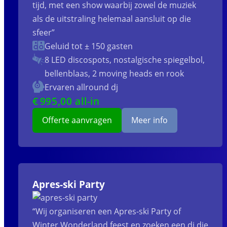
tijd, met een show waarbij zowel de muziek
als de uitstraling helemaal aansluit op die
sfeer”
Geluid tot ± 150 gasten
8 LED discospots, nostalgische spiegelbol,
bellenblaas, 2 moving heads en rook
Ervaren allround dj
€
995
,00 all-in
Offerte aanvragen
Meer info
Apres-ski Party
“Wij organiseren een Apres-ski Party of
Winter Wonderland feest en zoeken een dj die