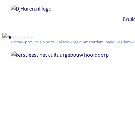
Ga
naar
Bruil
de
inhoud
Home
Noord-Holland
Amsterdam
,
Haarlem
>>
>>
>>