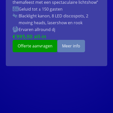
themafeest met een spectaculaire lichtshow”
Geluid tot ± 150 gasten
Blacklight kanon, 8 LED discospots, 2
moving heads, lasershow en rook
Ervaren allround dj
€
995
,00 all-in
Offerte aanvragen
Meer info