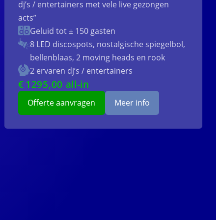
dj’s / entertainers met vele live gezongen
acts”
Geluid tot ± 150 gasten
8 LED discospots, nostalgische spiegelbol,
bellenblaas, 2 moving heads en rook
2 ervaren dj’s / entertainers
€
1295
,00 all-in
Offerte aanvragen
Meer info