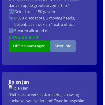
dansen op de grootste zomerhits”
Geluid tot ± 150 gasten
8 LED discospots, 2 moving heads,
bellenblaas, rook en 1 extra effect
Ervaren allround dj
€
995
,00 all-in
Offerte aanvragen
Meer info
Jip en Jan
“Het leukste verkleed, meezing en swing
spektakel van Nederland! Twee knotsgekke