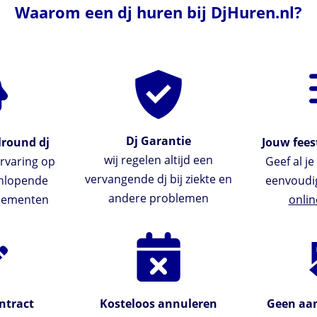
Waarom een dj huren bij DjHuren.nl?
Dj Garantie
lround dj
Jouw feest
wij regelen altijd een
rvaring op
Geef al j
vervangende dj bij ziekte en
enlopende
eenvoudi
andere problemen
enementen
onlin
ntract
Kosteloos annuleren
Geen aan