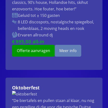
classics, 90’s house, Hollandse hits, skihut
enzovoorts. Hoe fouter, hoe beter!”
Geluid tot ± 150 gasten
8 LED discospots, nostalgische spiegelbol,
bellenblaas, 2 moving heads en rook
Ervaren allround dj
€
995
,00 all-in
Offerte aanvragen
Meer info
Oktoberfest
“De biertafels en pullen staan al klaar, nu nog
een gezellige dj die voor die typische Duitse