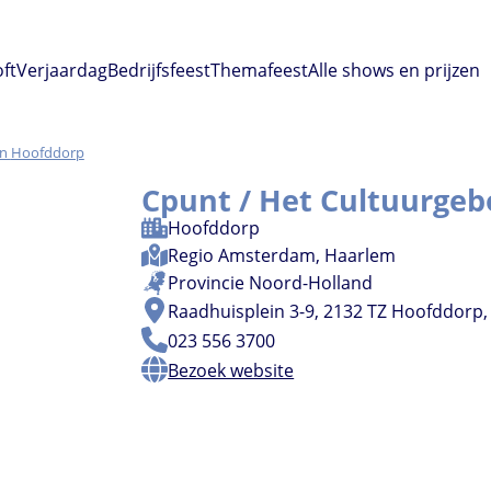
oft
Verjaardag
Bedrijfsfeest
Themafeest
Alle shows en prijzen
Hoofddorp
Cpunt / Het Cultuurge
Hoofddorp
Regio
Amsterdam
,
Haarlem
Provincie
Noord-Holland
Raadhuisplein 3-9, 2132 TZ Hoofddorp
023 556 3700
Bezoek website