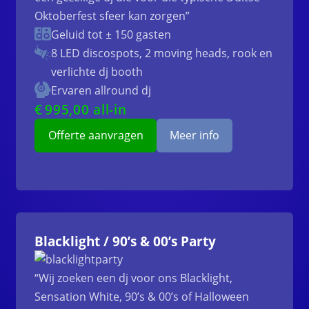
Oktoberfest sfeer kan zorgen”
Geluid tot ± 150 gasten
8 LED discospots, 2 moving heads, rook en
verlichte dj booth
Ervaren allround dj
€
995
,00 all-in
Offerte aanvragen
Meer info
Blacklight / 90’s & 00’s Party
“Wij zoeken een dj voor ons Blacklight,
Sensation White, 90’s & 00’s of Halloween