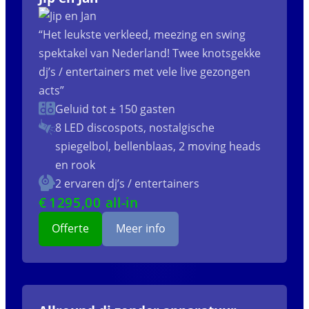
“Het leukste verkleed, meezing en swing
spektakel van Nederland! Twee knotsgekke
dj’s / entertainers met vele live gezongen
acts”
Geluid tot ± 150 gasten
8 LED discospots, nostalgische
spiegelbol, bellenblaas, 2 moving heads
en rook
2 ervaren dj’s / entertainers
€
1295
,00 all-in
Offerte
Meer info