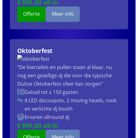
€
995
,00 all-in
Offerte
Meer info
Oktoberfest
“De biertafels en pullen staan al klaar, nu
nog een gezellige dj die voor die typische
Duitse Oktoberfest sfeer kan zorgen”
Geluid tot ± 150 gasten
8 LED discospots, 2 moving heads, rook
en verlichte dj booth
Ervaren allround dj
€
995
,00 all-in
Offerte
Meer info