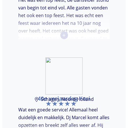
Het was een top feest, de dansvloer stond
van begin tot eind vol. Alle gasten vonden
het ook een top feest. Het was echt een
feest waar iedereen het na 10 jaar nog
over heeft. Het contact was ook heel goed
+
kregen snel antwoord terug. Ga vooral zo
door, kon voor ons niet beter!
40e verjaardag Yori
Schagen, Noord-Holland
Wat een goede service! Allemaal heel
duidelijk en makkelijk. Dj Marcel komt alles
opzetten en breekt zelf alles weer af. Hij