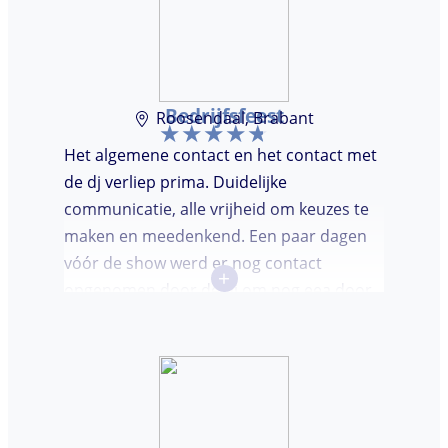
Bedrijfsfeest
Roosendaal, Brabant
Het algemene contact en het contact met
de dj verliep prima. Duidelijke
communicatie, alle vrijheid om keuzes te
maken en meedenkend. Een paar dagen
vóór de show werd er nog contact
+
opgenomen door de dj om nog eea door
te nemen. Dj was keurig op tijd en
vriendelijk. We waren (uiteindelijk) maar
met een klein clubje mensen en dat had
wel invloed op de bezetting van de
dansvloer. Ondanks dat, wist de dj toch