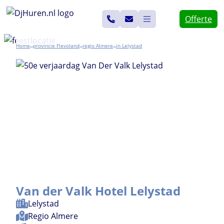
Ga
Offerte
naar
de
Home
Flevoland
Almere
Lelystad
>>
>>
>>
inhoud
Van der Valk Hotel Lelystad
Lelystad
Regio
Almere