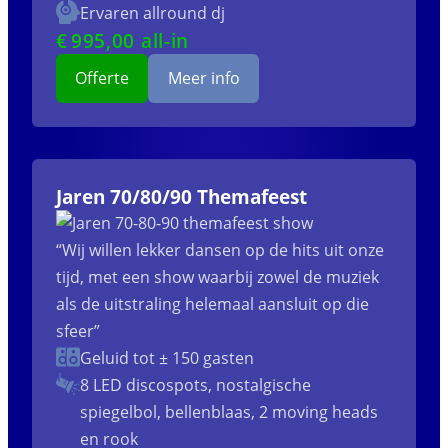
Ervaren allround dj
€
995
,00 all-in
Offerte
Meer info
Jaren 70/80/90 Themafeest
“Wij willen lekker dansen op de hits uit onze
tijd, met een show waarbij zowel de muziek
als de uitstraling helemaal aansluit op die
sfeer”
Geluid tot ± 150 gasten
8 LED discospots, nostalgische
spiegelbol, bellenblaas, 2 moving heads
en rook