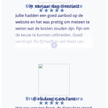
60e verjaardag Henriette
Alkmaar, Noord-Holland
Jullie hadden een goed aanbod op de
website en het was prettig om meteen te
weten wat de kosten zouden zijn. Fijn om
de keuze te kunnen uitbreiden. Goed
verzorgd. De DJ heeft er een feest van
+
gemaakt. Iedereen was super enthousiast,
er werd lekker gedanst en ik kreeg
meerdere complimenten van mijn gasten
over de DJ. Bij deze Marcel, top gedaan en
ik en mijn gasten genieten nog heerlijk na.
Bruiloft Erwin en Tamara
Heelweg, Gelderland