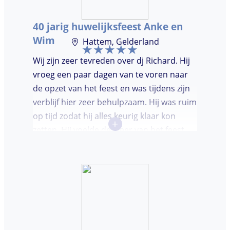
mensen op de dansvloer te krijgen en kon
hij prima inschatten wat er gedraaid
40 jarig huwelijksfeest Anke en
moest worden. Er was de mogelijkheid om
Wim
Hattem, Gelderland
verzoeknummers aan te vragen.
Wij zijn zeer tevreden over dj Richard. Hij
vroeg een paar dagen van te voren naar
de opzet van het feest en was tijdens zijn
verblijf hier zeer behulpzaam. Hij was ruim
op tijd zodat hij alles keurig klaar kon
+
zetten. Hij voelde de sfeer van het feest
goed aan. Wij vonden het prettig dat hij
niet teveel tussen de nummers
doorpraatte. Het was heel leuk dat er
goed is gedanst!