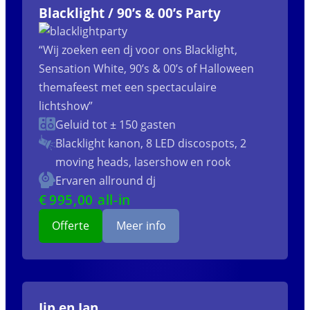
Blacklight / 90’s & 00’s Party
“Wij zoeken een dj voor ons Blacklight,
Sensation White, 90’s & 00’s of Halloween
themafeest met een spectaculaire
lichtshow”
Geluid tot ± 150 gasten
Blacklight kanon, 8 LED discospots, 2
moving heads, lasershow en rook
Ervaren allround dj
€
995
,00 all-in
Offerte
Meer info
Jip en Jan