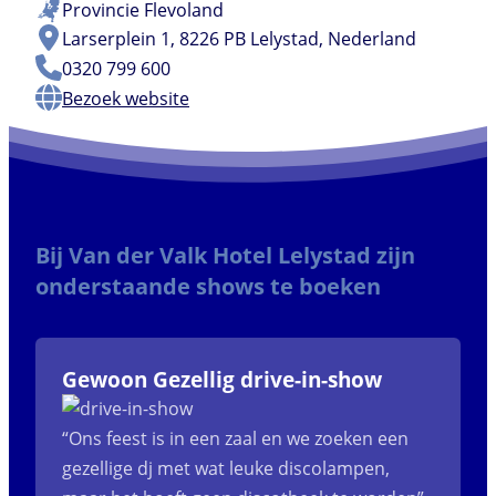
Provincie
Flevoland
Larserplein 1, 8226 PB Lelystad, Nederland
0320 799 600
Bezoek website
Bij Van der Valk Hotel Lelystad zijn
onderstaande shows te boeken
Gewoon Gezellig drive-in-show
“Ons feest is in een zaal en we zoeken een
gezellige dj met wat leuke discolampen,