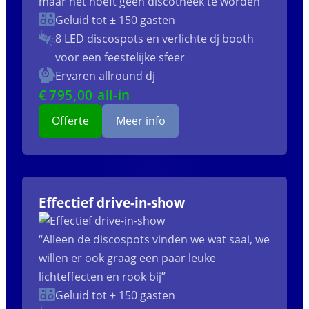
maar het hoeft geen discotheek te worden”
Geluid tot ± 150 gasten
8 LED discospots
en verlichte dj booth
voor een feestelijke sfeer
Ervaren allround dj
€
795
,00 all-in
Offerte
Meer info
Effectief drive-in-show
“Alleen de discospots vinden we wat saai, we
willen er ook graag een paar leuke
lichteffecten en rook bij”
Geluid tot ± 150 gasten