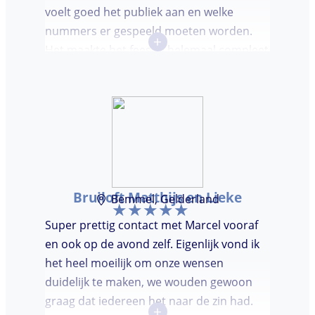
voelt goed het publiek aan en welke
nummers er gespeeld moeten worden.
+
Het maakte het feestje helemaal compleet
en super gezellig!
Bruiloft Matthijs en Lieke
Bemmel, Gelderland
Super prettig contact met Marcel vooraf
en ook op de avond zelf. Eigenlijk vond ik
het heel moeilijk om onze wensen
duidelijk te maken, we wouden gewoon
graag dat iedereen het naar de zin had.
+