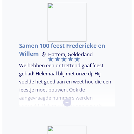
je geld. De gasten vroegen zich af waar ik
jullie gevonden had. Wij hebben een
onvergetelijke avond gehad. Dankjulliewel.
Samen 100 feest Frederieke en
Willem
Hattem, Gelderland
We hebben een ontzettend gaaf feest
gehad! Helemaal blij met onze dj. Hij
voelde het goed aan en weet hoe die een
feestje moet bouwen. Ook de
aangevraagde nummers werden
+
gedraaid. Helemaal tevreden over de
avond en over de communicatie vooraf.