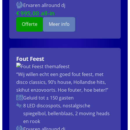
Ervaren allround dj
€
995
,00 all-in
Offerte
Meer info
Fout Feest
“Wij willen echt een goed fout feest, met
disco classics, 90’s house, Hollandse hits,
skihut enzovoorts. Hoe fouter, hoe beter!”
Geluid tot ± 150 gasten
8 LED discospots, nostalgische
spiegelbol, bellenblaas, 2 moving heads
en rook
Ervaren allround dj