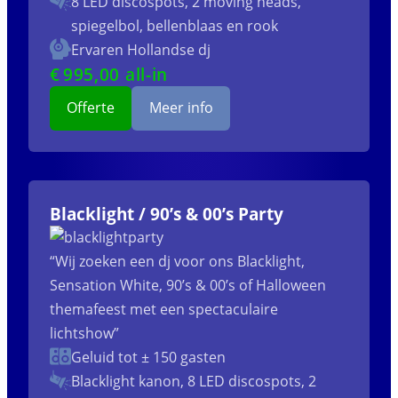
8 LED discospots, 2 moving heads,
spiegelbol, bellenblaas en rook
Ervaren Hollandse dj
€
995
,00 all-in
Offerte
Meer info
Blacklight / 90’s & 00’s Party
“Wij zoeken een dj voor ons Blacklight,
Sensation White, 90’s & 00’s of Halloween
themafeest met een spectaculaire
lichtshow”
Geluid tot ± 150 gasten
Blacklight kanon, 8 LED discospots, 2