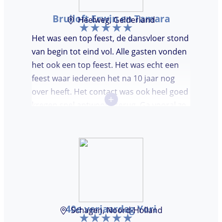
Bruiloft Erwin en Tamara
Heelweg, Gelderland
Het was een top feest, de dansvloer stond
van begin tot eind vol. Alle gasten vonden
het ook een top feest. Het was echt een
feest waar iedereen het na 10 jaar nog
over heeft. Het contact was ook heel goed
+
kregen snel antwoord terug. Ga vooral zo
door, kon voor ons niet beter!
40e verjaardag Yori
Schagen, Noord-Holland