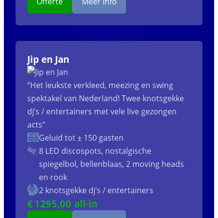
Offerte
Meer info
Jip en Jan
“Het leukste verkleed, meezing en swing
spektakel van Nederland! Twee knotsgekke
dj’s / entertainers met vele live gezongen
acts”
Geluid tot ± 150 gasten
8 LED discospots, nostalgische
spiegelbol, bellenblaas, 2 moving heads
en rook
2 knotsgekke dj’s / entertainers
€
1295
,00 all-in