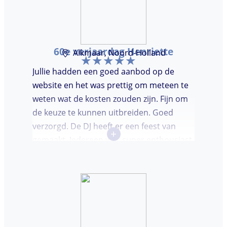
60e verjaardag Henriette
Alkmaar, Noord-Holland
Jullie hadden een goed aanbod op de
website en het was prettig om meteen te
weten wat de kosten zouden zijn. Fijn om
de keuze te kunnen uitbreiden. Goed
verzorgd. De DJ heeft er een feest van
+
gemaakt. Iedereen was super enthousiast,
er werd lekker gedanst en ik kreeg
meerdere complimenten van mijn gasten
over de DJ. Bij deze Marcel, top gedaan en
ik en mijn gasten genieten nog heerlijk na.