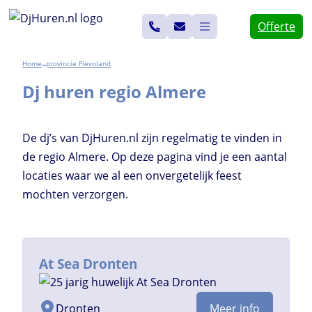
Ga
Offerte
naar
de
Home
Flevoland
>>
inhoud
Dj huren regio Almere
De dj’s van DjHuren.nl zijn regelmatig te vinden in
de regio Almere. Op deze pagina vind je een aantal
locaties waar we al een onvergetelijk feest
mochten verzorgen.
At Sea Dronten
Dronten
Meer info