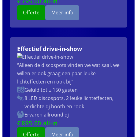
€
795
,00 all-in
Offerte
Meer info
Effectief drive-in-show
“Alleen de discospots vinden we wat saai, we
willen er ook graag een paar leuke
lichteffecten en rook bij”
Geluid tot ± 150 gasten
8 LED discospots, 2 leuke lichteffecten,
verlichte dj booth en rook
Ervaren allround dj
€
895
,00 all-in
Offerte
Meer info