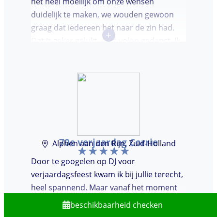
het heel moeilijk om onze wensen
duidelijk te maken, we wouden gewoon
graag dat iedereen het naar de zin had.
+
Dat is zeker gelukt, er is volop gedanst. Ik
vond het heel prettig dat Marcel vooraf de
avond even kwam kennis maken. Super
avondje gehad en zou DJ huren zeker
aanbevelen.
70e verjaardag Corrie
Alphen aan den Rijn, Zuid-Holland
Door te googelen op DJ voor
verjaardagsfeest kwam ik bij jullie terecht,
heel spannend. Maar vanaf het moment
dat wij contact hadden met jullie voelde
beschikbaarheid checken
het voor mij goed. De Drive-in-show