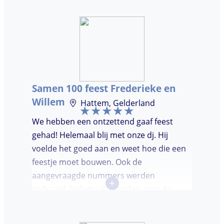
hadden wij deze avond. Je krijgt waar voor
je geld. De gasten vroegen zich af waar ik
jullie gevonden had. Wij hebben een
onvergetelijke avond gehad. Dankjulliewel.
Samen 100 feest Frederieke en
Willem
Hattem, Gelderland
We hebben een ontzettend gaaf feest
gehad! Helemaal blij met onze dj. Hij
voelde het goed aan en weet hoe die een
feestje moet bouwen. Ook de
aangevraagde nummers werden
+
gedraaid. Helemaal tevreden over de
avond en over de communicatie vooraf.