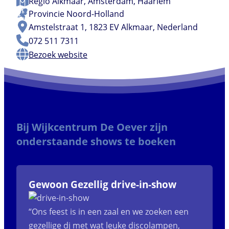
Regio
Alkmaar
,
Amsterdam
,
Haarlem
Provincie
Noord-Holland
Amstelstraat 1, 1823 EV Alkmaar, Nederland
072 511 7311
Bezoek website
Bij Wijkcentrum De Oever zijn
onderstaande shows te boeken
Gewoon Gezellig drive-in-show
“Ons feest is in een zaal en we zoeken een
gezellige dj met wat leuke discolampen,