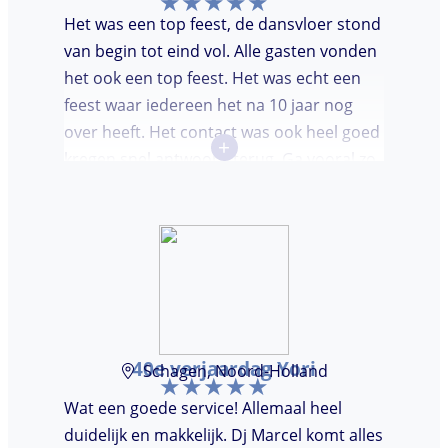
Het was een top feest, de dansvloer stond
van begin tot eind vol. Alle gasten vonden
het ook een top feest. Het was echt een
feest waar iedereen het na 10 jaar nog
over heeft. Het contact was ook heel goed
+
kregen snel antwoord terug. Ga vooral zo
door, kon voor ons niet beter!
40e verjaardag Yori
Schagen, Noord-Holland
Wat een goede service! Allemaal heel
duidelijk en makkelijk. Dj Marcel komt alles