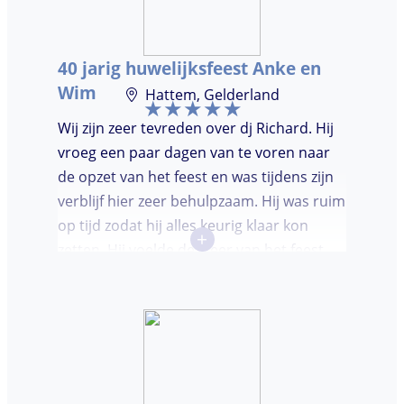
dansvloer. Ondanks dat, wist de dj toch
mensen op de dansvloer te krijgen en kon
hij prima inschatten wat er gedraaid
40 jarig huwelijksfeest Anke en
moest worden. Er was de mogelijkheid om
Wim
Hattem, Gelderland
verzoeknummers aan te vragen.
Wij zijn zeer tevreden over dj Richard. Hij
vroeg een paar dagen van te voren naar
de opzet van het feest en was tijdens zijn
verblijf hier zeer behulpzaam. Hij was ruim
op tijd zodat hij alles keurig klaar kon
+
zetten. Hij voelde de sfeer van het feest
goed aan. Wij vonden het prettig dat hij
niet teveel tussen de nummers
doorpraatte. Het was heel leuk dat er
goed is gedanst!