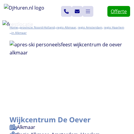
Ga
Offerte
naar
de
Home
Noord-Holland
Alkmaar
,
Amsterdam
,
Haarlem
>>
>>
inhoud
Alkmaar
>>
Wijkcentrum De Oever
Alkmaar