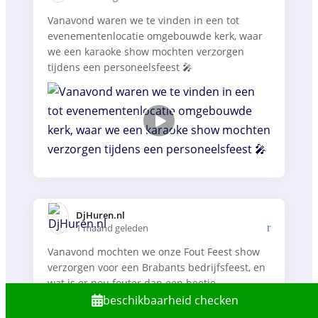
Vanavond waren we te vinden in een tot
evenementenlocatie omgebouwde kerk, waar
we een karaoke show mochten verzorgen
tijdens een personeelsfeest 🎤
DjHuren.nl️
1 maand geleden
Vanavond mochten we onze Fout Feest show
verzorgen voor een Brabants bedrijfsfeest, en
wat is er nou fouter dan een beetje
carnavalsmuziek 🥳
beschikbaarheid checken