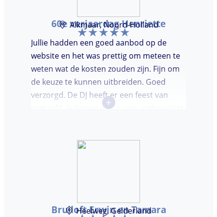
60e verjaardag Henriette
Alkmaar, Noord-Holland
Jullie hadden een goed aanbod op de
website en het was prettig om meteen te
weten wat de kosten zouden zijn. Fijn om
de keuze te kunnen uitbreiden. Goed
verzorgd. De DJ heeft er een feest van
+
gemaakt. Iedereen was super enthousiast,
er werd lekker gedanst en ik kreeg
meerdere complimenten van mijn gasten
over de DJ. Bij deze Marcel, top gedaan en
ik en mijn gasten genieten nog heerlijk na.
Bruiloft Erwin en Tamara
Heelweg, Gelderland