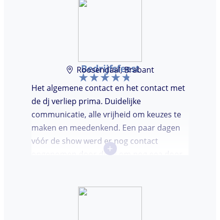
Bedrijfsfeest
Roosendaal, Brabant
Het algemene contact en het contact met
de dj verliep prima. Duidelijke
communicatie, alle vrijheid om keuzes te
maken en meedenkend. Een paar dagen
vóór de show werd er nog contact
+
opgenomen door de dj om nog eea door
te nemen. Dj was keurig op tijd en
vriendelijk. We waren (uiteindelijk) maar
met een klein clubje mensen en dat had
wel invloed op de bezetting van de