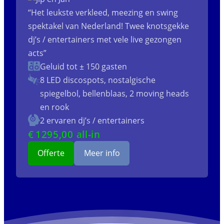
“Het leukste verkleed, meezing en swing
spektakel van Nederland! Twee knotsgekke
dj’s / entertainers met vele live gezongen
acts”
Geluid tot ± 150 gasten
8 LED discospots, nostalgische
spiegelbol, bellenblaas, 2 moving heads
en rook
2 ervaren dj’s / entertainers
€
1295
,00 all-in
Offerte
Meer info