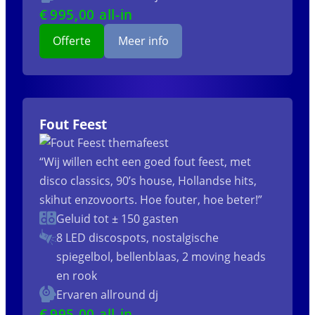
€
995
,00 all-in
Offerte
Meer info
Fout Feest
“Wij willen echt een goed fout feest, met
disco classics, 90’s house, Hollandse hits,
skihut enzovoorts. Hoe fouter, hoe beter!”
Geluid tot ± 150 gasten
8 LED discospots, nostalgische
spiegelbol, bellenblaas, 2 moving heads
en rook
Ervaren allround dj
€
995
,00 all-in